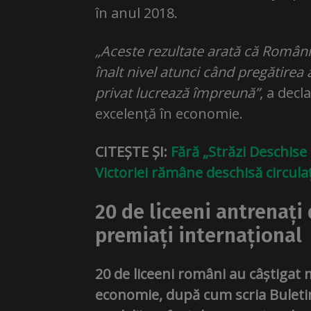
în anul 2018.
„Aceste rezultate arată că România
înalt nivel atunci când pregătirea
privat lucrează împreună”
, a decl
excelență în economie.
CITEȘTE ȘI:
Fără „Străzi Deschise
Victoriei rămâne deschisă circulaț
20 de liceeni antrenați 
premiați internațional
20 de liceeni români au câștigat m
economie, după cum scria Buleti