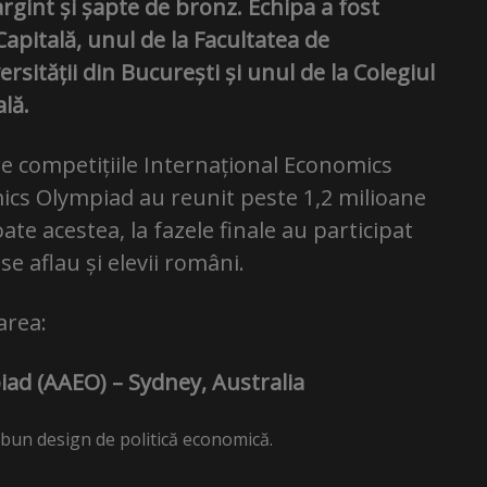
argint și șapte de bronz. Echipa a fost
apitală, unul de la Facultatea de
sității din București și unul de la Colegiul
al
ă
.
are competițiile Internațional Economics
ics Olympiad au reunit peste 1,2 milioane
oate acestea, la fazele finale au participat
 se aflau și elevii români.
area:
ad (AAEO) – Sydney, Australia
 bun design de politică economică.