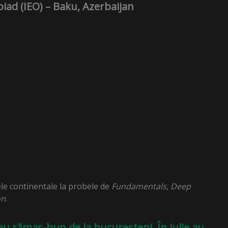
iad (IEO) – Baku, Azerbaijan
ele continentale la probele de
Fundamentals
,
Deep
on
.
iau rămas-bun de la bucureșteni. În iulie au