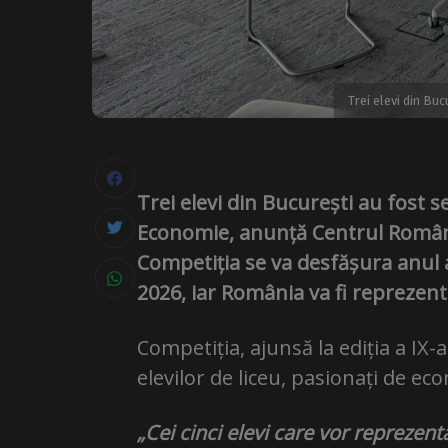
Trei elevi din Bu
Trei elevi din București au fost 
Economie, anunță Centrul Român 
Competiția se va desfășura anul a
2026, iar România va fi reprezenta
Competiția, ajunsă la ediția a IX-
elevilor de liceu, pasionați de ec
„Cei cinci elevi care vor repreze