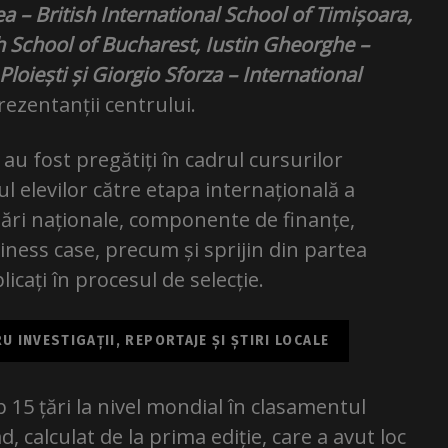
a – British International School of Timișoara,
h School of Bucharest, Iustin Gheorghe –
Ploiești și Giorgio Sforza – International
ezentanții centrului.
i au fost pregătiți în cadrul cursurilor
l elevilor către etapa internațională a
uări naționale, componente de finanțe,
iness case, precum și sprijin din partea
licați în procesul de selecție.
 INVESTIGAȚII, REPORTAJE ȘI ȘTIRI LOCALE
p 15 țări la nivel mondial în clasamentul
 calculat de la prima ediție, care a avut loc