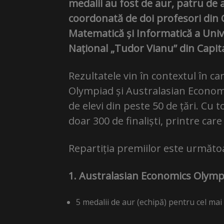
medalii au fost de aur, patru de 
coordonată de doi profesori din C
Matematică și Informatică a Univer
Național „Tudor Vianu” din Capit
Rezultatele vin în contextul în c
Olympiad și Australasian Econom
de elevi din peste 50 de țări. Cu t
doar 300 de finaliști, printre care
Repartiția premiilor este următo
1. Australasian Economics Olympi
5 medalii de aur (echipă) pentru cel mai