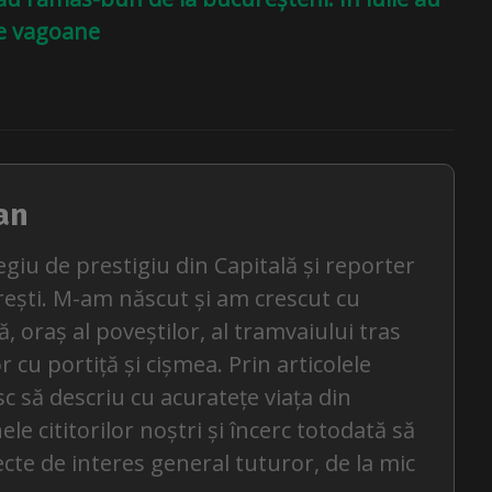
le vagoane
an
egiu de prestigiu din Capitală și reporter
rești. M-am născut și am crescut cu
, oraș al poveștilor, al tramvaiului tras
or cu portiță și cișmea. Prin articolele
c să descriu cu acuratețe viața din
le cititorilor noștri și încerc totodată să
ecte de interes general tuturor, de la mic