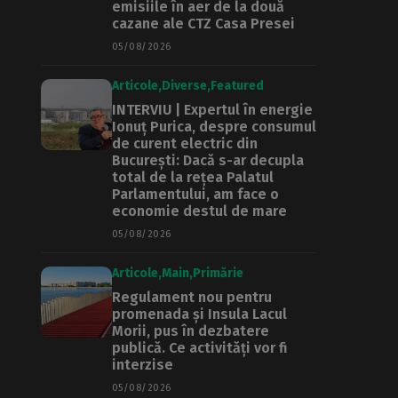
emisiile în aer de la două
cazane ale CTZ Casa Presei
05/08/2026
Articole
Diverse
Featured
INTERVIU | Expertul în energie
Ionuț Purica, despre consumul
de curent electric din
București: Dacă s-ar decupla
total de la rețea Palatul
Parlamentului, am face o
economie destul de mare
05/08/2026
Articole
Main
Primărie
Regulament nou pentru
promenada și Insula Lacul
Morii, pus în dezbatere
publică. Ce activități vor fi
interzise
05/08/2026