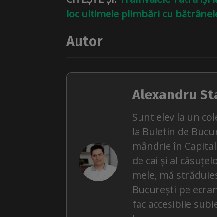
loc ultimele plimbări cu bătrâne
Autor
Alexandru St
Sunt elev la un col
la Buletin de Bucu
mândrie în Capitală
de cai și al căsuțel
mele, mă străduies
București pe ecrane
fac accesibile subi