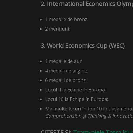
2. International Economics Olymp
1 medalie de bronz.
2 mențiuni;
3. World Economics Cup (WEC)
1 medalie de aur;
4 medalii de argint;
6 medalii de bronz;
Locul II la Echipe în Europa;
Locul 10 la Echipe în Europa;
Mai multe locuri în top 10 în clasament
Comprehension
și
Thinking & Innovati
CITEȘTE ȘI:
Tramvaiele Tatra își 