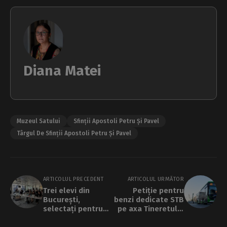
Diana Matei
Muzeul Satului
Sfinții Apostoli Petru Și Pavel
Târgul De Sfinții Apostoli Petru Și Pavel
ARTICOLUL PRECEDENT
ARTICOLUL URMĂTOR
Trei elevi din
Petiție pentru
București,
benzi dedicate STB
selectați pentru
pe axa Tineretului
Olimpiada
- Dimitrie Cantemir
Internațională de
- Piața