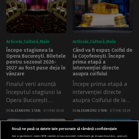
Articole
Cultură
Main
Articole
Cultură
Main
Începe stagiunea la
Când va fi expus Coiful de
Opera București. Biletele
la Coțofenești. Începe
pentru sezonul 2026-
prima etapă a
2027 au fost puse deja în
intervenției directe
vânzare
asupra coifului
Finalul verii anunță
Începe prima etapă a
începutul stagiunii la
intervenției directe
Opera București.
asupra Coifului de la
Biletele pentru primele
Coțofenești, anunță...
DE
ALEXANDRU STAN
07/08/2026
DE
ALEXANDRU STAN
07/08/2026
spectacole...
Nouă ne pasă ca datele tale personale să rămână confidențiale
Noi și partenerii noștri
915
stocăm și/sau accesăm informații pe dispozitivul dvs., precum