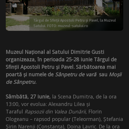
Târgul de Sfinții Apostoli Petru și Pavel, la Muzeul
Satului. FOTO: muzeul-satului.ro
Muzeul Național al Satului Dimitrie Gusti
organizeaza, în perioada 25-28 iunie Târgul de
Sfinții Apostoli Petru și Pavel. Sărbătoarea mai
poartă și numele de
Sânpetru de vară
sau
Moșii
de Sânpetru
.
Sâmbătă, 27 iunie,
la Scena Dumitra, de la ora
13:00, vor evolua: Alexandru Lilea și
Taraful
Rapsozii din Valea Dunării,
Florin
Ologeanu – rapsod popular (Teleorman), Ștefania
Șirin Narenji (Constanța), Doina Lavric. De la ora