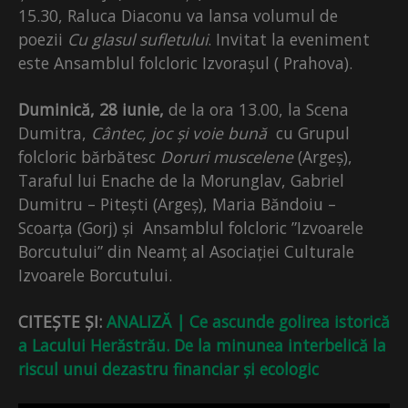
15.30, Raluca Diaconu va lansa volumul de
poezii
Cu glasul sufletului
. Invitat la eveniment
este Ansamblul folcloric Izvorașul ( Prahova).
Duminică, 28 iunie,
de la ora 13.00, la Scena
Dumitra,
Cântec, joc și voie bună
cu Grupul
folcloric bărbătesc
Doruri muscelene
(Argeș),
Taraful lui Enache de la Morunglav, Gabriel
Dumitru – Pitești (Argeș), Maria Băndoiu –
Scoarța (Gorj) și Ansamblul folcloric ”Izvoarele
Borcutului” din Neamț al Asociației Culturale
Izvoarele Borcutului.
CITEȘTE ȘI:
ANALIZĂ | Ce ascunde golirea istorică
a Lacului Herăstrău. De la minunea interbelică la
riscul unui dezastru financiar și ecologic