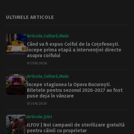
Economie
Universității, pe
unde circulă și linia
381. Măsura, deja
ULTIMELE ARTICOLE
prevăzută în PMUD
Articole
Cultură
Main
Când va fi expus Coiful de la Coțofenești.
Începe prima etapă a intervenției directe
asupra coifului
07/08/2026
Articole
Cultură
Main
Începe stagiunea la Opera București.
Biletele pentru sezonul 2026-2027 au fost
puse deja în vânzare
07/08/2026
Articole
Știri
ILFOV | Noi campanii de sterilizare gratuită
pentru câinii cu proprietar