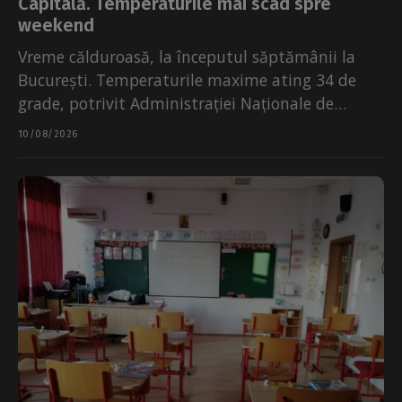
Capitală. Temperaturile mai scad spre
weekend
Vreme călduroasă, la începutul săptămânii la
București. Temperaturile maxime ating 34 de
grade, potrivit Administrației Naționale de
Meteorologie. Luni, 10 august, vreme
10/08/2026
călduroasă,...