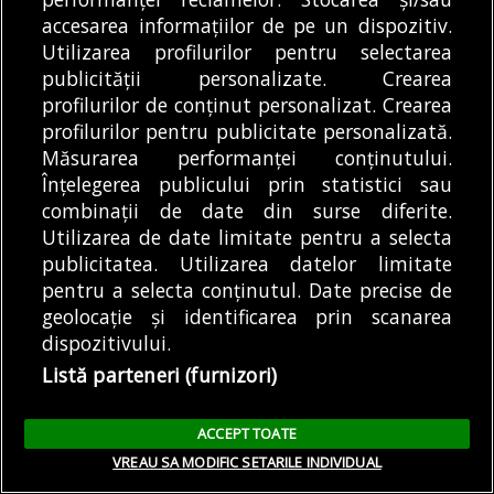
accesarea informațiilor de pe un dispozitiv.
Utilizarea profilurilor pentru selectarea
publicității personalizate. Crearea
profilurilor de conținut personalizat. Crearea
profilurilor pentru publicitate personalizată.
Măsurarea performanței conținutului.
Înțelegerea publicului prin statistici sau
combinații de date din surse diferite.
Utilizarea de date limitate pentru a selecta
publicitatea. Utilizarea datelor limitate
pentru a selecta conținutul. Date precise de
geolocație și identificarea prin scanarea
dispozitivului.
Primăria Sectorului 4 vrea să facă un centru
Listă parteneri (furnizori)
de zi pentru copii cu tulburări de
comportament. Investiția se ridică la peste
ACCEPT TOATE
18 milioane de lei
VREAU SA MODIFIC SETARILE INDIVIDUAL
Primăria Sectorului 4 vrea să facă un centru de zi