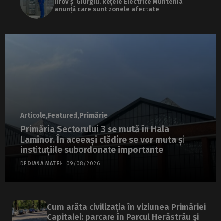
Ilfov și Giurgiu. Rețele Electrice Muntenia
anunță care sunt zonele afectate
Articole
Featured
Primărie
Primăria Sectorului 3 se mută în Hala
Laminor. În aceeași clădire se vor muta și
instituțiile subordonate importante
DE
DIANA MATEI
09/08/2026
Cum arăta civilizația în viziunea Primăriei
Capitalei: parcare în Parcul Herăstrău şi