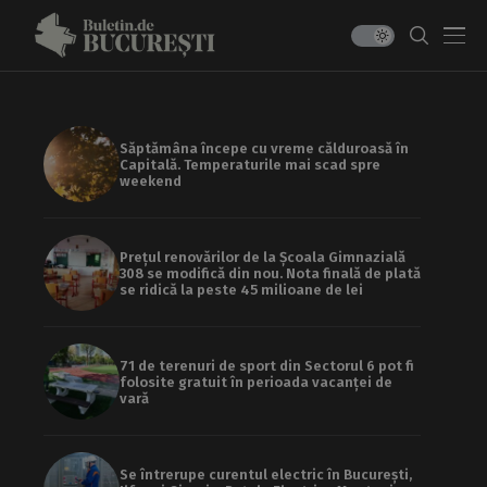
Săptămâna începe cu vreme călduroasă în
Capitală. Temperaturile mai scad spre
weekend
Prețul renovărilor de la Școala Gimnazială
308 se modifică din nou. Nota finală de plată
se ridică la peste 45 milioane de lei
71 de terenuri de sport din Sectorul 6 pot fi
folosite gratuit în perioada vacanței de
vară
Se întrerupe curentul electric în București,