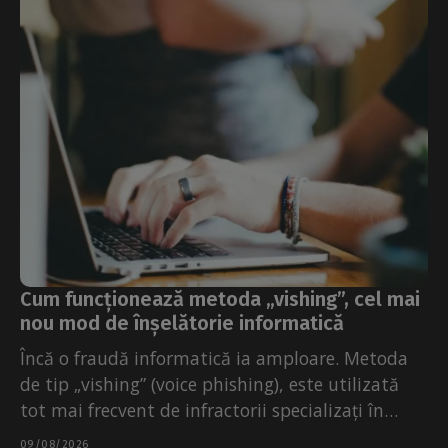
Cum funcționează metoda „vishing”, cel mai
nou mod de înșelătorie informatică
Încă o fraudă informatică ia amploare. Metoda
de tip „vishing” (voice phishing), este utilizată
tot mai frecvent de infractorii specializați în
fraude informatice,...
09/08/2026