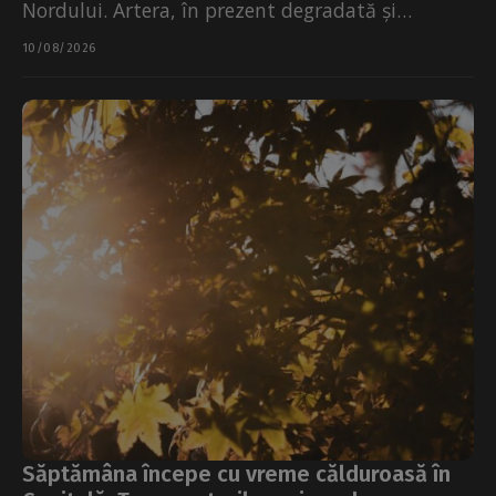
Nordului. Artera, în prezent degradată și
sufocată de mașini parcate...
10/08/2026
Săptămâna începe cu vreme călduroasă în