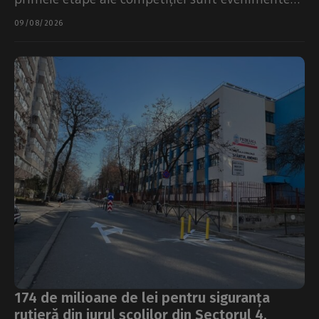
cu acces gratuit ce pot...
09/08/2026
174 de milioane de lei pentru siguranța
rutieră din jurul școlilor din Sectorul 4.