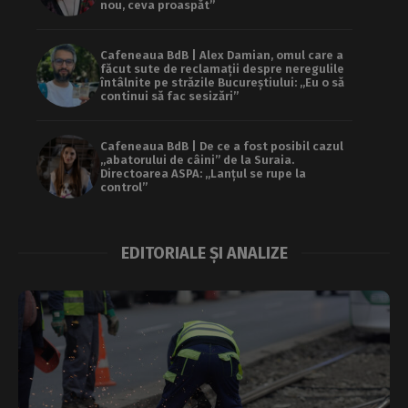
nou, ceva proaspăt”
Cafeneaua BdB | Alex Damian, omul care a
făcut sute de reclamații despre neregulile
întâlnite pe străzile Bucureștiului: „Eu o să
continui să fac sesizări”
Cafeneaua BdB | De ce a fost posibil cazul
„abatorului de câini” de la Suraia.
Directoarea ASPA: „Lanțul se rupe la
control”
EDITORIALE ȘI ANALIZE