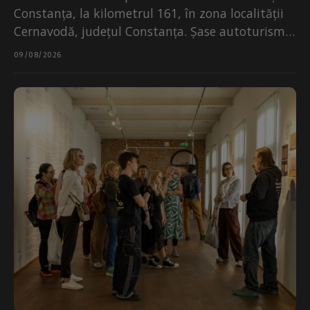
Constanța, la kilometrul 161, în zona localității
Cernavodă, județul Constanța. Șase autoturisme
au fost implicate...
09/08/2026