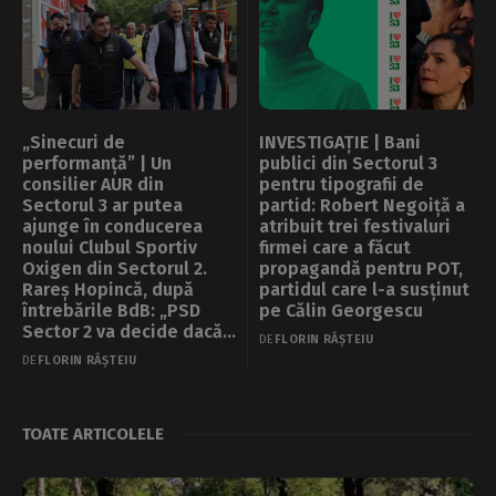
„Sinecuri de
INVESTIGAȚIE | Bani
performanță” | Un
publici din Sectorul 3
consilier AUR din
pentru tipografii de
Sectorul 3 ar putea
partid: Robert Negoiță a
ajunge în conducerea
atribuit trei festivaluri
noului Clubul Sportiv
firmei care a făcut
Oxigen din Sectorul 2.
propagandă pentru POT,
Rareș Hopincă, după
partidul care l-a susținut
întrebările BdB: „PSD
pe Călin Georgescu
Sector 2 va decide dacă
DE
FLORIN RÂȘTEIU
o să-l voteze”
DE
FLORIN RÂȘTEIU
TOATE ARTICOLELE