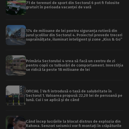
71 de terenuri de sport din Sectorul 6 pot fi folosite
gratuit în perioada vacanței de vară
174 de milioane de lei pentru siguranța rutieră din
jurul școlilor din Sectorul 4. Proiectul prevede treceri
supraînălțate, iluminat inteligent și zone „Kiss & Go”
Primăria Sectorului 4 vrea să facă un centru de zi
pentru copii cu tulburări de comportament. Investiția
se ridică la peste 18 milioane de lei
OFICIAL | Va fi introdusă o taxă de salubritate în
Sectorul 1. Valoarea propusă: 22,20 lei de persoană pe
lună. Cui i se aplică și de când
Când încep lucrările la blocul distrus de explozia din
Rahova. Senzori seismici vor fi montați în crăpăturile