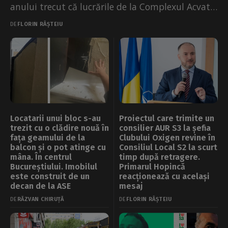
anului trecut că lucrările de la Complexul Acvatic
Pantelimon s-au împotmolit. Primarul Sectorului
DE
FLORIN RÂȘTEIU
3 se învinovățea că a...
Locatarii unui bloc s-au
Proiectul care trimite un
trezit cu o clădire nouă în
consilier AUR S3 la șefia
fața geamului de la
Clubului Oxigen revine în
balcon și o pot atinge cu
Consiliul Local S2 la scurt
mâna. În centrul
timp după retragere.
Bucureștiului. Imobilul
Primarul Hopincă
este construit de un
reacționează cu același
decan de la ASE
mesaj
DE
RĂZVAN CHIRUȚĂ
DE
FLORIN RÂȘTEIU