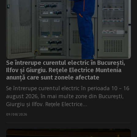
Se întrerupe curentul electric în București,
Ilfov și Giurgiu. Rețele Electrice Muntenia
anunță care sunt zonele afectate
Se întrerupe curentul electric în perioada 10 – 16
august 2026, în mai multe zone din București,
Giurgiu și Ilfov. Rețele Electrice
Muntenia precizează că...
09/08/2026