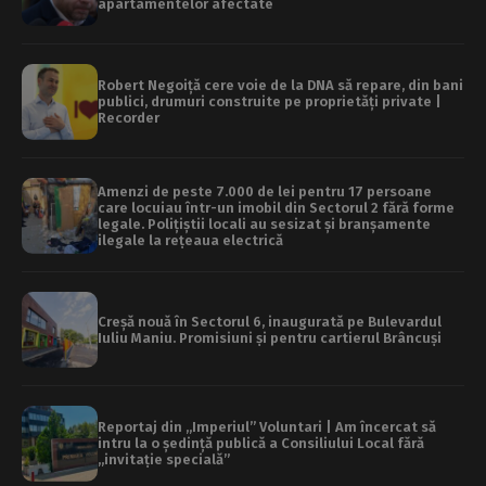
apartamentelor afectate
Robert Negoiță cere voie de la DNA să repare, din bani
publici, drumuri construite pe proprietăți private |
Recorder
Amenzi de peste 7.000 de lei pentru 17 persoane
care locuiau într-un imobil din Sectorul 2 fără forme
legale. Polițiștii locali au sesizat și branșamente
ilegale la rețeaua electrică
Creșă nouă în Sectorul 6, inaugurată pe Bulevardul
Iuliu Maniu. Promisiuni și pentru cartierul Brâncuși
Reportaj din „Imperiul” Voluntari | Am încercat să
intru la o ședință publică a Consiliului Local fără
„invitație specială”