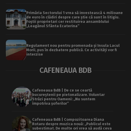
Primăria Sectorului 1 vrea să investească 4 milioane
de euro în clădiri despre care știe că sunt în litigiu.
Foștii proprietari cer restituirea ansamblului
„Leagănul Sfânta Ecaterina”
Regulament nou pentru promenada și Insula Lacul
Morii, pus în dezbatere publică. Ce activități vor fi
interzise
CAFENEAUA BDB
Cafeneaua BdB | De ce se ceartă
bucureștenii pe pietonalizare. Voluntar
Străzi pentru Oameni: „Nu suntem
împotriva șoferilor”
Cafeneaua BdB | Compozitoarea Diana
Rotaru despre muzica nouă: „Publicul este
subestimat. De multe ori vrea să audă ceva