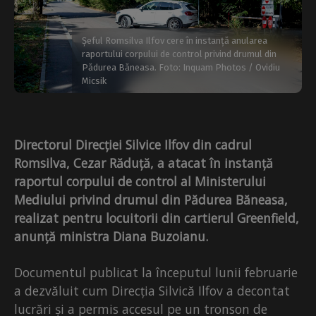
Șeful Romsilva Ilfov cere în instanță anularea
raportului corpului de control privind drumul din
Pădurea Băneasa. Foto: Inquam Photos / Ovidiu
Micsik
Directorul Direcției Silvice Ilfov din cadrul
Romsilva, Cezar Răduță, a atacat în instanță
raportul corpului de control al Ministerului
Mediului privind drumul din Pădurea Băneasa,
realizat pentru locuitorii din cartierul Greenfield,
anunță ministra Diana Buzoianu.
Documentul publicat la începutul lunii februarie
a dezvăluit cum Direcția Silvică Ilfov a decontat
lucrări și a permis accesul pe un tronson de