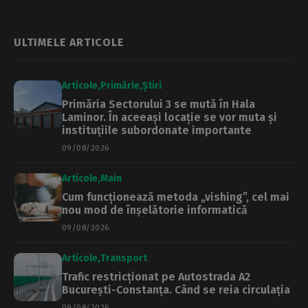
Primarul Ciprian
Ciucu, reacție
nervoasă
ULTIMELE ARTICOLE
Articole
Primărie
Știri
Primăria Sectorului 3 se mută în Hala
Laminor. În aceeași locație se vor muta și
instituțiile subordonate importante
09/08/2026
Articole
Main
Cum funcționează metoda „vishing”, cel mai
nou mod de înșelătorie informatică
09/08/2026
Articole
Transport
Trafic restricționat pe Autostrada A2
București-Constanța. Când se reia circulația
09/08/2026