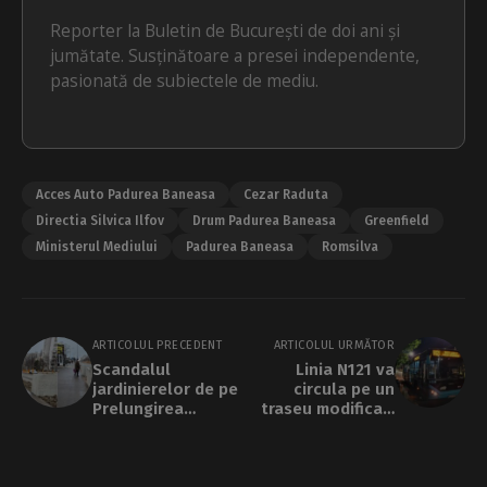
Reporter la Buletin de București de doi ani și
jumătate. Susținătoare a presei independente,
pasionată de subiectele de mediu.
Acces Auto Padurea Baneasa
Cezar Raduta
Directia Silvica Ilfov
Drum Padurea Baneasa
Greenfield
Ministerul Mediului
Padurea Baneasa
Romsilva
ARTICOLUL PRECEDENT
ARTICOLUL URMĂTOR
Scandalul
Linia N121 va
jardinierelor de pe
circula pe un
Prelungirea
traseu modificat,
Ghencea. Cetățenii
în noaptea de joi
le consideră urâte
spre vineri
și periculoase.