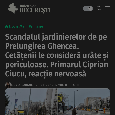
Articole
Main
Primărie
Scandalul jardinierelor de pe
Prelungirea Ghencea.
Cetățenii le consideră urâte și
periculoase. Primarul Ciprian
Ciucu, reacție nervoasă
DENIZ GARGULI
25/03/2026
5 MINUTE DE CITIT