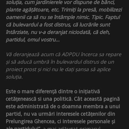
soluția, cum jardinierele vor dispune de bănci,
plante agățătoare, etc. Trimiți la presă, mobilizezi
oamenii ca să nu se întâmple nimic. Tipic. Faptul
că bulevardul a fost distrus, că lucrările sunt
întârziate, nu v-a deranjat niciodată, că deh,
partidul, omul vostru…
Vă deranjează acum că ADPDU încerca sa repare
și să aducă umbră în bulevardul distrus de un
proiect prost și nici nu le dați șansa să aplice
soluția.
Este o mare diferență dintre o inițiativă
cetățenească si una politică. Cât această pagină
este administrată de o doamna membra a unui
partid, nu va urmări interesele cetățenilor din
Prelungirea Ghencea, ci interesele personale și
ale partidului”,
a mai adăugat primarul