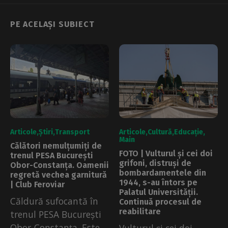
PE ACELAȘI SUBIECT
Articole
Știri
Transport
Articole
Cultură
Educație
Main
Călători nemulțumiți de
FOTO | Vulturul și cei doi
trenul PESA București
grifoni, distruși de
Obor-Constanța. Oamenii
bombardamentele din
regretă vechea garnitură
1944, s-au întors pe
| Club Feroviar
Palatul Universității.
Căldură sufocantă în
Continuă procesul de
reabilitare
trenul PESA București
Obor-Constanța. Este