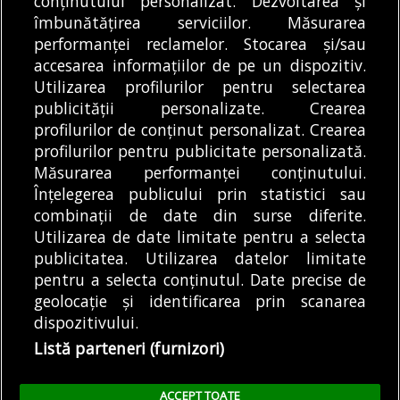
conținutului personalizat. Dezvoltarea și
îmbunătățirea serviciilor. Măsurarea
coastele Primăriei
transport, pune în
performanței reclamelor. Stocarea și/sau
Generale, după ce
circulație trei trenuri
DE
ALEXANDRU STAN
08/08/2026
REDACȚIA BULETIN DE
DE
accesarea informațiilor de pe un dispozitiv.
împreună cu...
Intercity...
BUCUREȘTI
08/08/2026
Utilizarea profilurilor pentru selectarea
publicității personalizate. Crearea
profilurilor de conținut personalizat. Crearea
profilurilor pentru publicitate personalizată.
MODIFICĂ SETĂRILE COOKIES
Măsurarea performanței conținutului.
Înțelegerea publicului prin statistici sau
combinații de date din surse diferite.
© Copyright 2025 - Buletin de București.
Utilizarea de date limitate pentru a selecta
Găzduit de
Presslabs.com
. Powered by
TRS Design
.
publicitatea. Utilizarea datelor limitate
Despre
Media
Politică De
Cookie
Cookie
Noi
Kit
Confidențialitate
Policy (EU)
Policy
pentru a selecta conținutul. Date precise de
geolocație și identificarea prin scanarea
dispozitivului.
Share this selection
Tweet
Listă parteneri (furnizori)
Facebook
Tweet
LinkedIn
Facebook
ACCEPT TOATE
LinkedIn