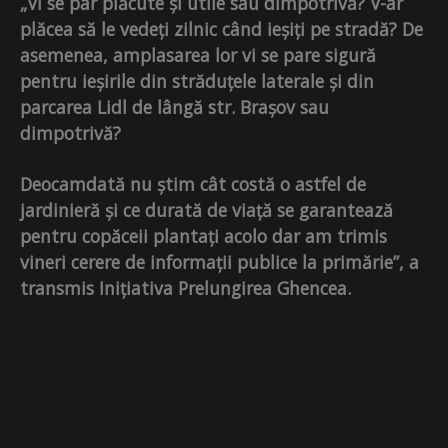
„Vi se par plăcute și utile sau dimpotrivă? V-ar
plăcea să le vedeți zilnic când ieșiți pe stradă? De
asemenea, amplasarea lor vi se pare sigură
pentru ieșirile din străduțele laterale și din
parcarea Lidl de lângă str. Brașov sau
dimpotrivă?
Deocamdată nu știm cât costă o astfel de
jardinieră și ce durată de viață se garantează
pentru copăceii plantați acolo dar am trimis
vineri cerere de informații publice la primărie”, a
transmis Inițiativa Prelungirea Ghencea.