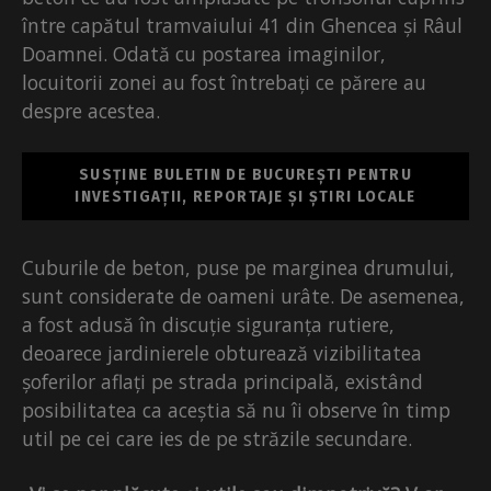
între capătul tramvaiului 41 din Ghencea și Râul
Doamnei. Odată cu postarea imaginilor,
locuitorii zonei au fost întrebați ce părere au
despre acestea.
SUSȚINE BULETIN DE BUCUREȘTI PENTRU
INVESTIGAȚII, REPORTAJE ȘI ȘTIRI LOCALE
Cuburile de beton, puse pe marginea drumului,
sunt considerate de oameni urâte. De asemenea,
a fost adusă în discuție siguranța rutiere,
deoarece jardinierele obturează vizibilitatea
șoferilor aflați pe strada principală, existând
posibilitatea ca aceștia să nu îi observe în timp
util pe cei care ies de pe străzile secundare.