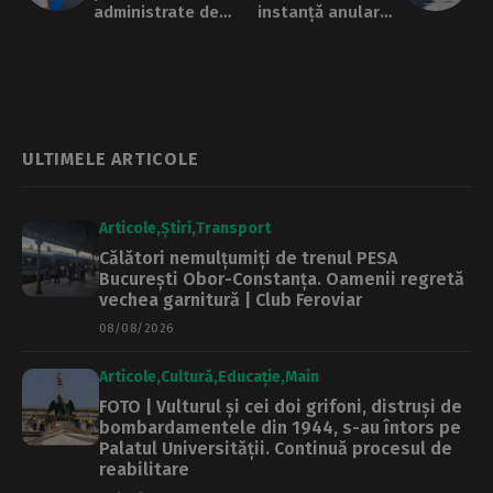
administrate de
instanță anularea
Primăria Capitalei,
raportului corpului
în curs de
de control privind
amenajare pe
drumul din Pădurea
strada Berthelot
Băneasa
ULTIMELE ARTICOLE
Articole
Știri
Transport
Călători nemulțumiți de trenul PESA
București Obor-Constanța. Oamenii regretă
vechea garnitură | Club Feroviar
08/08/2026
Articole
Cultură
Educație
Main
FOTO | Vulturul și cei doi grifoni, distruși de
bombardamentele din 1944, s-au întors pe
Palatul Universității. Continuă procesul de
reabilitare