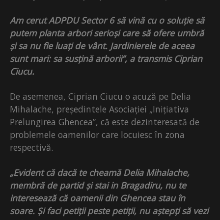
Am cerut ADPDU Sector 6 să vină cu o soluție să
putem planta arbori serioși care să ofere umbră
și sa nu fie luați de vânt. Jardinierele de aceea
sunt mari: sa susțină arborii”, a transmis Ciprian
Ciucu.
De asemenea, Ciprian Ciucu o acuză pe Delia
Mihalache, președintele Asociației „Inițiativa
Prelungirea Ghencea”, că este dezinteresată de
problemele oamenilor care locuiesc în zona
respectivă.
„Evident că dacă te cheamă Delia Mihalache,
membră de partid și stai in Bragadiru, nu te
interesează că oamenii din Ghencea stau în
soare. Și faci petiții peste petiții, nu aștepți să vezi