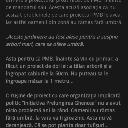
de mandatul său. Acesta acuză asociația că nu
sesizat problemele pe care proiectul PMB le avea,
iar astfel oamenii din zonă au rămas fără umbră.
„Aceste jardiniere au fost alese pentru a susține
arbori mari, care sa ofere umbră.
Asta pentru că PMB, înainte să vin eu primar, a
făcut un proiect de doi lei: a tăiat arborii și a
îngropat cablurile la 50cm. Nu puteau sa le
îngroape măcar la 1 metru…
O rușine de proiect cu care organizația implicată
politic “inițiativa Prelungirea Ghencea” nu a avut
nicio problemă ani la rând. Oamenii au rămas
fără umbră, la vara va fi groaznic. Asta nu vă
deranjează. Că se pot planta doar tufișuri…