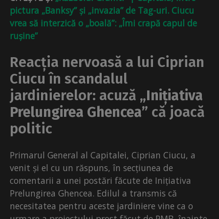
pictura „Banksy” și „invazia” de Tag-uri. Ciucu
vrea să interzică o „boală”: „Îmi crapă capul de
rușine”
Reacția nervoasă a lui Ciprian
Ciucu în scandalul
jardinierelor: acuză
„Inițiativa
Prelungirea Ghencea”
că joacă
politic
Primarul General al Capitalei, Ciprian Ciucu, a
venit și el cu un răspuns, în secțiunea de
comentarii a unei postări făcute de Inițiativa
Prelungirea Ghencea. Edilul a transmis că
necesitatea pentru aceste jardiniere vine ca o
urmare a proiectului prost făcut de PMB, înainte