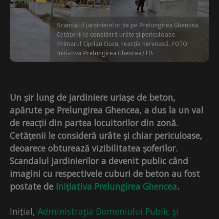
Scandalul jardinierelor de pe Prelungirea Ghencea.
Cetățenii le consideră urâte și periculoase.
Primarul Ciprian Ciucu, reacție nervoasă. FOTO:
Inițiativa Prelungirea Ghencea/FB
Un șir lung de jardiniere uriașe de beton,
apărute pe Prelungirea Ghencea, a dus la un val
de reacții din partea locuitorilor din zonă.
Cetățenii le consideră urâte și chiar periculoase,
deoarece obturează vizibilitatea șoferilor.
Scandalul jardinierilor a devenit public când
imagini cu respectivele cuburi de beton au fost
postate de
Inițiativa Prelungirea Ghencea
.
Inițial,
Administraţia Domeniului Public şi