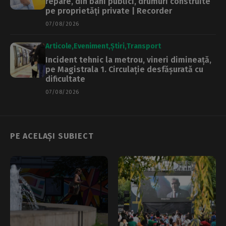
repare, din bani publici, drumuri construite
pe proprietăți private | Recorder
07/08/2026
Articole
Eveniment
Știri
Transport
Incident tehnic la metrou, vineri dimineață,
pe Magistrala 1. Circulație desfășurată cu
dificultate
07/08/2026
PE ACELAȘI SUBIECT