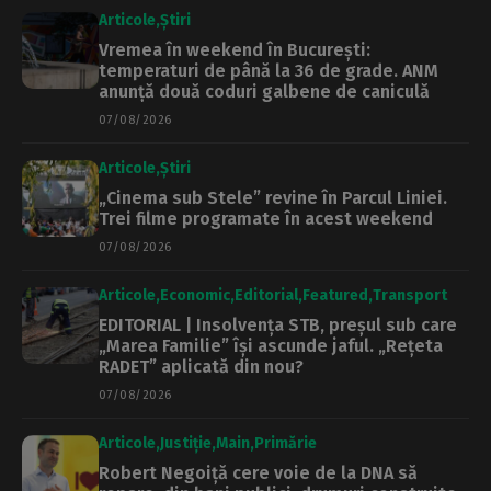
fostul partid al lui
Articole
Știri
Piedone
Vremea în weekend în București:
temperaturi de până la 36 de grade. ANM
anunță două coduri galbene de caniculă
07/08/2026
Articole
Știri
„Cinema sub Stele” revine în Parcul Liniei.
Trei filme programate în acest weekend
07/08/2026
Articole
Economic
Editorial
Featured
Transport
EDITORIAL | Insolvența STB, preșul sub care
„Marea Familie” își ascunde jaful. „Rețeta
RADET” aplicată din nou?
07/08/2026
Articole
Justiție
Main
Primărie
Robert Negoiță cere voie de la DNA să