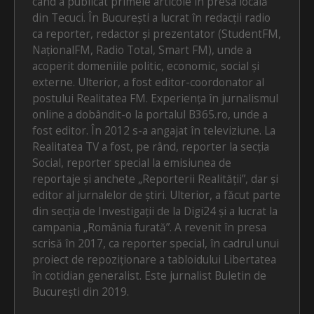
când a publicat primele articole în presa locală
din Tecuci. În București a lucrat în redacții radio
ca reporter, redactor și prezentator (StudentFM,
NaționalFM, Radio Total, Smart FM), unde a
acoperit domeniile politic, economic, social și
externe. Ulterior, a fost editor-coordonator al
postului Realitatea FM. Experiența în jurnalismul
online a dobândit-o la portalul B365.ro, unde a
fost editor. În 2012 s-a angajat în televiziune. La
Realitatea TV a fost, pe rând, reporter la secția
Social, reporter special la emisiunea de
reportaje și anchete „Reporterii Realității”, dar și
editor al jurnalelor de știri. Ulterior, a făcut parte
din secția de Investigații de la Digi24 și a lucrat la
campania „România furată”. A revenit în presa
scrisă în 2017, ca reporter special, în cadrul unui
proiect de repoziționare a tabloidului Libertatea
în cotidian generalist. Este jurnalist Buletin de
București din 2019.