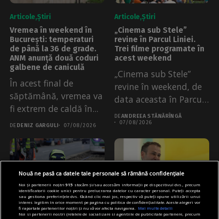
Articole
Știri
Articole
Știri
Vremea în weekend în
„Cinema sub Stele”
București: temperaturi
revine în Parcul Liniei.
de până la 36 de grade.
Trei filme programate în
ANM anunță două coduri
acest weekend
galbene de caniculă
„Cinema sub Stele”
În acest final de
revine în weekend, de
săptămână, vremea va
data aceasta în Parcul
fi extrem de caldă în...
Liniei...
DE
ANDREEA STĂNĂRÎNGĂ
07/08/2026
DE
DENIZ GARGULI
07/08/2026
Nouă ne pasă ca datele tale personale să rămână confidențiale
Noi și partenerii noștri
915
stocăm și/sau accesăm informații pe dispozitivul dvs., precum
identificatorii cookie unici pentru prelucrarea datelor cu caracter personal. Puteți accepta
sau gestiona preferințele dvs. făcând clic mai jos, respectiv vă puteți opune utilizării unui
interes legitim în orice moment pe pagina cu politica de confidențialitate. Aceste alegeri vor
fi raportate partenerilor noștri și nu vă vor afecta navigarea.
Mai multe detalii
Noi si partenerii nostri (retelele de socializare si agentiile de publicitate partenere, precum