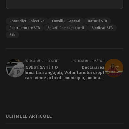
Concedieri Colective
Consiliul General
Datorii STB
Restructurare STB
Salarii Compensatorii
Sindicat STB
Stb
ARTICOLUL PRECEDENT
ARTICOLUL URMĂTOR
INVESTIGAȚIE | O
Declararea
firmă fără angajați,
Voluntariului drept
care vinde articole
municipiu, amânată
sanitare,
pentru a doua
furnizează
oară în Camera
indicatoare rutiere
Deputaților.
în Capitală.
Explicația
Compania Parking
președintei de
București a
ședință
încredințat
ULTIMELE ARTICOLE
contractul unui
SRL cu legături în