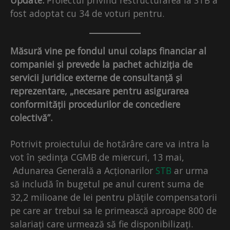
Update.
Proiectul privind restructurarea la STB a
fost adoptat cu 34 de voturi pentru.
Măsură vine pe fondul unui colaps financiar al
companiei și prevede la pachet achiziția de
servicii juridice externe de consultanță și
reprezentare, „necesare pentru asigurarea
conformității procedurilor de concediere
colectivă”.
Potrivit proiectului de hotărâre care va intra la
vot în ședința CGMB de miercuri, 13 mai,
Adunarea Generală a Acționarilor
STB
ar urma
să includă în bugetul pe anul curent suma de
32,2 milioane de lei pentru plățile compensatorii
pe care ar trebui sa le primească aproape 800 de
salariați care urmează să fie disponibilizați.