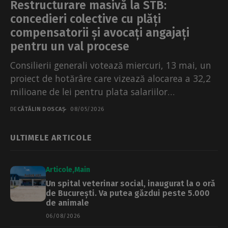
Restructurare masivă la STB:
concedieri colective cu plăți
compensatorii și avocați angajați
pentru un val procese
Consilierii generali votează miercuri, 13 mai, un
proiect de hotărâre care vizează alocarea a 32,2
milioane de lei pentru plata salariilor
compensatorii destinate...
DE
CĂTĂLIN DOSCAȘ
08/05/2026
ULTIMELE ARTICOLE
Articole
Main
Un spital veterinar social, inaugurat la o oră
de București. Va putea găzdui peste 5.000
de animale
06/08/2026