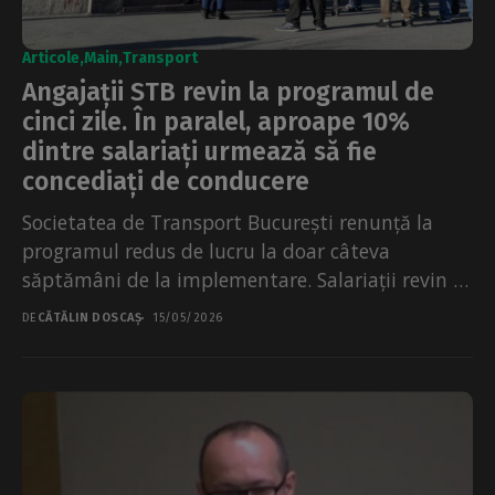
Articole
Main
Transport
Angajații STB revin la programul de
cinci zile. În paralel, aproape 10%
dintre salariați urmează să fie
concediați de conducere
Societatea de Transport București renunță la
programul redus de lucru la doar câteva
săptămâni de la implementare. Salariații revin la
săptămâna normală de...
DE
CĂTĂLIN DOSCAȘ
15/05/2026