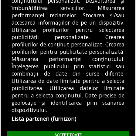
conținutului personalizat. Dezvoltarea și
Articole
Știri
Transport
îmbunătățirea serviciilor. Măsurarea
VIDEO | A fost montată ultima grindă de
performanței reclamelor. Stocarea și/sau
beton de pe Autostrada A0
accesarea informațiilor de pe un dispozitiv.
06/08/2026
Utilizarea profilurilor pentru selectarea
publicității personalizate. Crearea
profilurilor de conținut personalizat. Crearea
profilurilor pentru publicitate personalizată.
MODIFICĂ SETĂRILE COOKIES
Măsurarea performanței conținutului.
Înțelegerea publicului prin statistici sau
combinații de date din surse diferite.
© Copyright 2025 - Buletin de București.
Utilizarea de date limitate pentru a selecta
Găzduit de
Presslabs.com
. Powered by
TRS Design
.
publicitatea. Utilizarea datelor limitate
Despre
Media
Politică De
Cookie
Cookie
Noi
Kit
Confidențialitate
Policy (EU)
Policy
pentru a selecta conținutul. Date precise de
geolocație și identificarea prin scanarea
dispozitivului.
Share this selection
Tweet
Listă parteneri (furnizori)
Facebook
Tweet
LinkedIn
Facebook
ACCEPT TOATE
LinkedIn