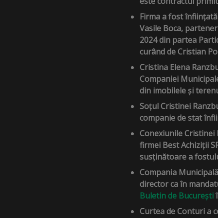
este contractul primi
Firma a fost înființat
Vasile Boca, partener 
2024 din partea Parti
curând de Cristian P
Cristina Elena Ranzbu
Companiei Municipale 
din imobilele și terenu
Soțul Cristinei Ranzbu
companie de stat înfii
Conexiunile Cristinei
firmei Best Achiziții
susținătoare a fostu
Compania Municipală P
director ca în mandat
Buletin de București
Curtea de Conturi a c