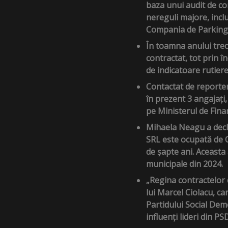
baza unui audit de co
nereguli majore, inclus
Compania de Parking, 
În toamna anului tre
contractat, tot prin 
de indicatoare rutiere
Contactat de reporter
în prezent 3 angajați,
pe Ministerul de Finan
Mihaela Neagu a decla
SRL este ocupată de C
de șapte ani. Aceasta
municipale din 2024.
„Regina contractelor 
lui Marcel Ciolacu, ca
Partidului Social Demo
influenți lideri din PS