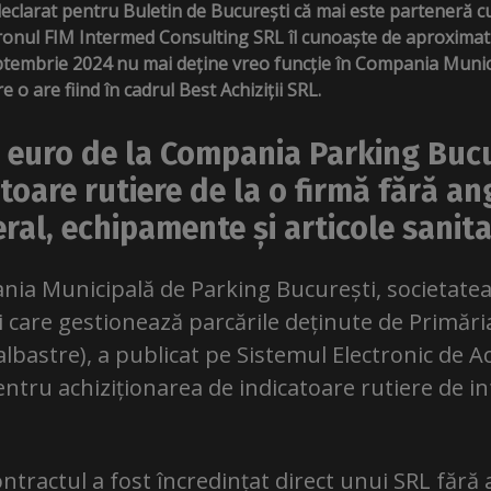
eclarat pentru Buletin de București că mai este parteneră cu
ronul FIM Intermed Consulting SRL îl cunoaște de aproximati
septembrie 2024 nu mai deține vreo funcție în Compania Munic
 o are fiind în cadrul Best Achiziții SRL.
e euro de la Compania Parking Buc
toare rutiere de la o firmă fără ang
eral, echipamente și articole sanit
nia Municipală de Parking București, societatea 
i care gestionează parcările deținute de Primări
 albastre), a publicat pe Sistemul Electronic de Ac
ntru achiziționarea de indicatoare rutiere de i
ntractul a fost încredințat direct unui SRL fără a