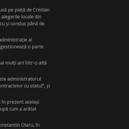
pusă pe piață de Cristian
alegerile locale din
scu și condus până de
dministrație al
r gestionează o parte
i mulți ani într-o altă
este administratorul
tractelor cu statul”, și
 în prezent același
 după cum a arătat
onstantin Olaru, în