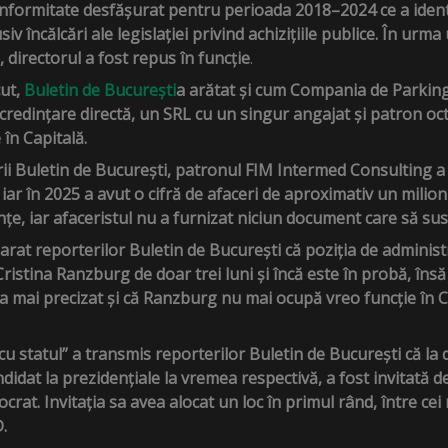
nformitate desfășurat pentru perioada 2018–2024 ce a ident
iv încălcări ale legislației privind achizițiile publice. În urm
directorul a fost repus în funcție
.
cut,
Buletin de București
a arătat și cum Compania de Parking
încredințare directă, un SRL cu un singur angajat și patron 
 în Capitală.
ii Buletin de București, patronul FIM Intermed Consulting a 
 iar în 2025 a avut o cifră de afaceri de aproximativ un milion
țe, iar afaceristul nu a furnizat niciun document care să sus
rat reporterilor Buletin de București că poziția de administra
ristina Ranzburg de doar trei luni și încă este în probă, îns
 a mai precizat și că Ranzburg nu mai ocupă vreo funcție în 
cu statul” a transmis reporterilor Buletin de București că la
ndidat la prezidențiale la vremea respectivă, a fost invitată 
crat. Invitația sa avea alocat un loc în primul rând, între cei
D.