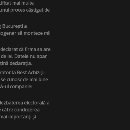
ificat mai multe
a unui proces câștigat de
 București a
octogenar să monteze mii
declarat că firma sa are
 de lei. Datele nu apar
țină declarația.
tor la Best Achiziții
ă se cunosc de mai bine
CA-ul companiei
 dezbaterea electorală a
de către conducerea
 mai importanți și