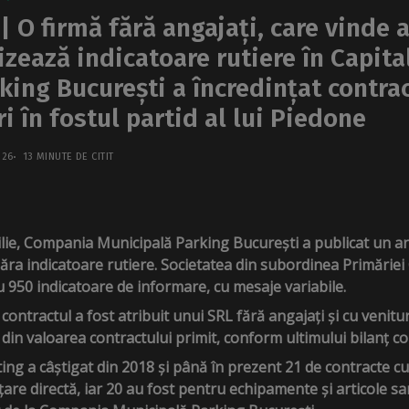
 O firmă fără angajați, care vinde a
izează indicatoare rutiere în Capita
ing București a încredințat contrac
i în fostul partid al lui Piedone
026
13 MINUTE DE CITIT
rilie, Compania Municipală Parking București a publicat un a
ra indicatoare rutiere. Societatea din subordinea Primăriei C
 950 indicatoare de informare, cu mesaje variabile.
contractul a fost atribuit unui SRL fără angajați și cu venitu
din valoarea contractului primit, conform ultimului bilanț co
ng a câștigat din 2018 și până în prezent 21 de contracte cu i
țare directă, iar 20 au fost pentru echipamente și articole sa