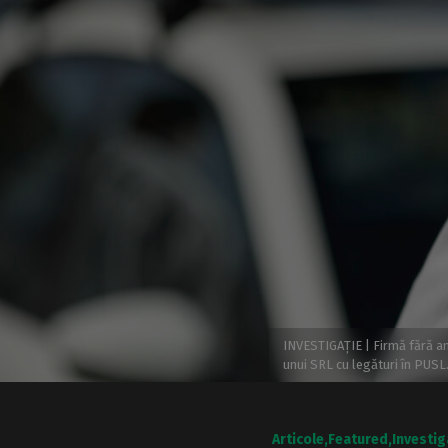
INVESTIGAȚIE | Firmă fără an
unui SRL cu legături în PUS
Articole
Featured
Investig