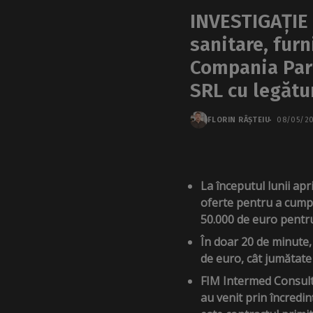
INVESTIGAȚIE |
sanitare, furn
Compania Park
SRL cu legătur
FLORIN RÂȘTEIU
08/05/2
La începutul lunii ap
oferte pentru a cumpă
50.000 de euro pentru
În doar 20 de minute, 
de euro, cât jumătate 
FIM Intermed Consulti
au venit prin încredin