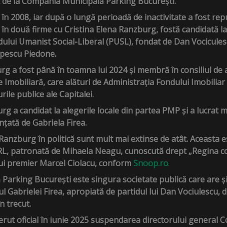
t de la Compania Municipală Parking București.
ă în 2008, iar după o lungă perioadă de inactivitate a fost re
în două firme cu Cristina Elena Ranzburg, fostă candidată la 
dului Umanist Social-Liberal (PUSL), fondat de Dan Vocicule
opescu Piedone.
rg a fost până în toamna lui 2024 și membră în consiliul de a
Imobiliară, care alături de Administrația Fondului Imobilia
rile publice ale Capitalei.
rg a candidat la alegerile locale din partea PMP și a lucrat ma
nțată de Gabriela Firea.
 Ranzburg în politică sunt mult mai extinse de atât. Aceasta 
 SRL, patronată de Mihaela Neagu, cunoscută drept „Regina con
lui premier Marcel Ciolacu, conform
Snoop.ro
.
arking București este singura societate publică care are și
ul Gabrielei Firea, apropiată de partidul lui Dan Vociulescu,
în trecut.
erut oficial în iunie 2025 suspendarea directorului general C