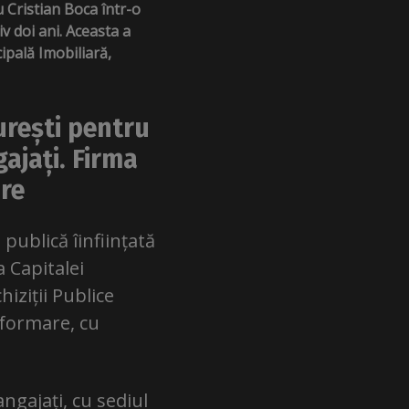
 Cristian Boca într-o
v doi ani. Aceasta a
ipală Imobiliară,
urești
pentru
ajați. Firma
are
publică îinființată
a Capitalei
hiziții Publice
nformare, cu
ngajați, cu sediul