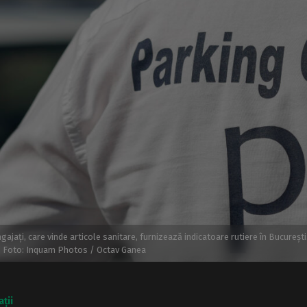
gajați, care vinde articole sanitare, furnizează indicatoare rutiere în Bucureș
L. Foto: Inquam Photos / Octav Ganea
ații