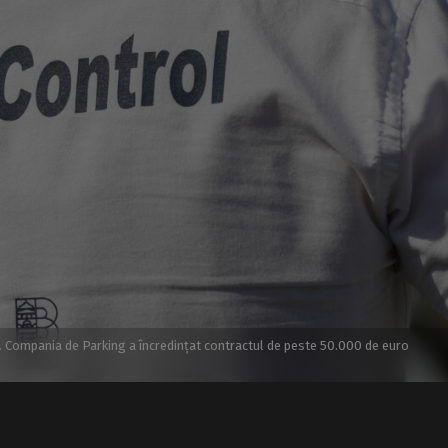
ti. Compania de Parking a încredințat contractul de peste 50.000 de euro