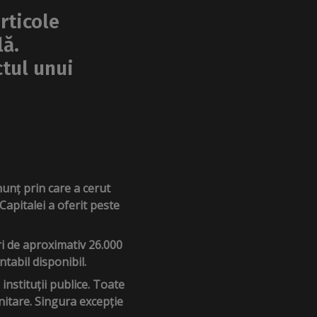
rticole
lă.
tul unui
nunț prin care a cerut
apitalei a oferit peste
ri de aproximativ 26.000
ntabil disponibil.
nstituții publice. Toate
nitare. Singura excepție