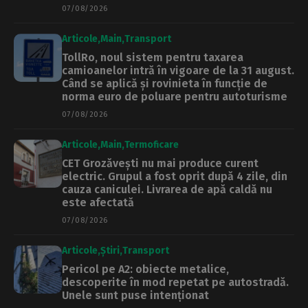
07/08/2026
Articole
Main
Transport
TollRo, noul sistem pentru taxarea
camioanelor intră în vigoare de la 31 august.
Când se aplică și rovinieta în funcție de
norma euro de poluare pentru autoturisme
07/08/2026
Articole
Main
Termoficare
CET Grozăvești nu mai produce curent
electric. Grupul a fost oprit după 4 zile, din
cauza caniculei. Livrarea de apă caldă nu
este afectată
07/08/2026
Articole
Știri
Transport
Pericol pe A2: obiecte metalice,
descoperite în mod repetat pe autostradă.
Unele sunt puse intenționat