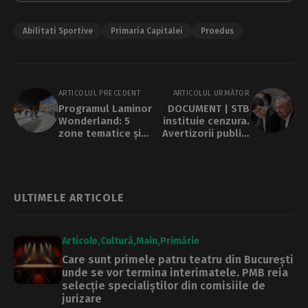
Abilitati Sportive
Primaria Capitalei
Proedus
ARTICOLUL PRECEDENT
ARTICOLUL URMĂTOR
Programul Laminor
DOCUMENT | STB
Wonderland: 5
instituie cenzura.
zone tematice și
Avertizorii publici
patinoar extins,
din companie riscă
din 29 noiembrie
desfacerea
contractului de
muncă
ULTIMELE ARTICOLE
Articole
Cultură
Main
Primărie
Care sunt primele patru teatru din București
unde se vor termina interimatele. PMB reia
selecție specialiștilor din comisiile de
jurizare