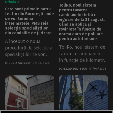
Primărie
TollRo, noul sistem
Care sunt primele patru
pentru taxarea
teatru din București unde
camioanelor intră în
se vor termina
vigoare de la 31 august.
interimatele. PMB reia
Când se aplică și
selecție specialiștilor
rovinieta în funcție de
din comisiile de jurizare
norma euro de poluare
pentru autoturisme
A început o nouă
TollRo, noul sistem de
procedură de selecție a
taxare a camioanelor
specialiștilor ce vor
în funcție de kilometri
face...
DE
DENIZ GARGULI
07/08/2026
parcurși,...
DE
ALEXANDRU STAN
07/08/2026