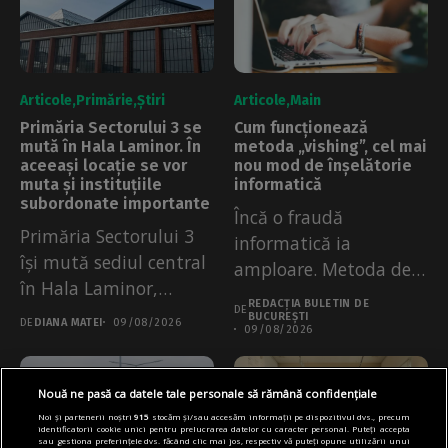
Articole
Primărie
Știri
Articole
Main
Primăria Sectorului 3 se
Cum funcționează
mută în Hala Laminor. În
metoda „vishing”, cel mai
aceeași locație se vor
nou mod de înșelătorie
muta și instituțiile
informatică
subordonate importante
Încă o fraudă
Primăria Sectorului 3
informatică ia
își mută sediul central
amploare. Metoda de
în Hala Laminor,
tip „vishing” (voice
REDACȚIA BULETIN DE
începând de...
DE
phishing),...
BUCUREȘTI
DE
DIANA MATEI
09/08/2026
09/08/2026
Nouă ne pasă ca datele tale personale să rămână confidențiale
Noi și partenerii noștri
915
stocăm și/sau accesăm informații pe dispozitivul dvs., precum
identificatorii cookie unici pentru prelucrarea datelor cu caracter personal. Puteți accepta
sau gestiona preferințele dvs. făcând clic mai jos, respectiv vă puteți opune utilizării unui