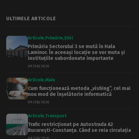
București. DIICOT
curierat, în Ilfov
are 5 zile să repare
greșelile
ULTIMELE ARTICOLE
Articole
Primărie
Știri
Primăria Sectorului 3 se mută în Hala
Laminor. În aceeași locație se vor muta și
instituțiile subordonate importante
09/08/2026
Articole
Main
Cum funcționează metoda „vishing”, cel mai
nou mod de înșelătorie informatică
09/08/2026
Articole
Transport
Trafic restricționat pe Autostrada A2
București-Constanța. Când se reia circulația
09/08/2026