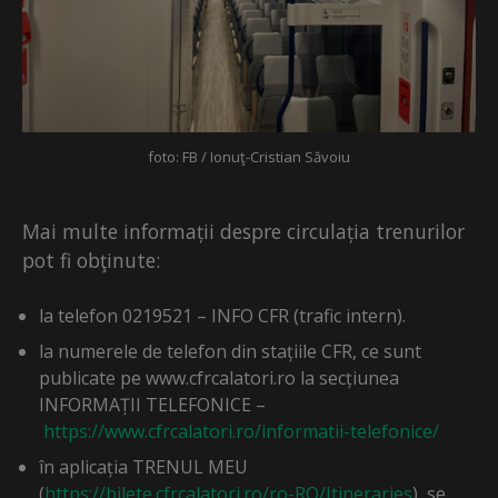
foto: FB / Ionuţ-Cristian Săvoiu
Mai multe informații despre circulația trenurilor
pot fi obţinute:
la telefon 0219521 – INFO CFR (trafic intern).
la numerele de telefon din stațiile CFR, ce sunt
publicate pe www.cfrcalatori.ro la secțiunea
INFORMAȚII TELEFONICE –
https://www.cfrcalatori.ro/informatii-telefonice/
în aplicația TRENUL MEU
(
https://bilete.cfrcalatori.ro/ro-RO/Itineraries
), se