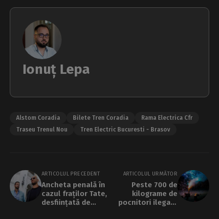
Ionuț Lepa
Alstom Coradia
Bilete Tren Coradia
Rama Electrica Cfr
Traseu Trenul Nou
Tren Electric Bucuresti - Brasov
ARTICOLUL PRECEDENT
ARTICOLUL URMĂTOR
Ancheta penală în
Peste 700 de
cazul fraților Tate,
kilograme de
desființată de
pocnitori ilegale
Curtea de Apel
găsite la firme de