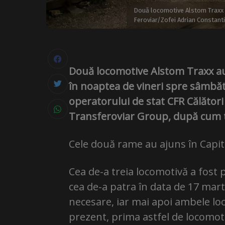
Două locomotive Alstom Traxx au
Feroviar/Zofei Adrian Constant
Două locomotive Alstom Traxx au 
în noaptea de vineri spre sâmbătă
operatorului de stat CFR Călători
Transferoviar Group, după cum
Cele două rame au ajuns în Capita
Cea de-a treia locomotivă a fost 
cea de-a patra în data de 17 mar
necesare, iar mai apoi ambele loc
prezent, prima astfel de locomoti