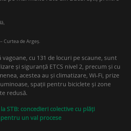
ă,
 – Curtea de Argeș.
vagoane, cu 131 de locuri pe scaune, sunt
zare și siguranță ETCS nivel 2, precum și cu
enea, acestea au și climatizare, Wi‑Fi, prize
luminoase, spații pentru biciclete și zone
te redusă.
a STB: concedieri colective cu plăți
i pentru un val procese