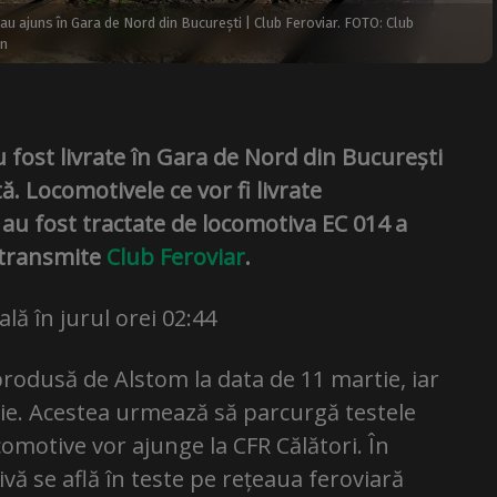
 ajuns în Gara de Nord din București | Club Feroviar. FOTO: Club
in
fost livrate în Gara de Nord din București
. Locomotivele ce vor fi livrate
 au fost tractate de locomotiva EC 014 a
 transmite
Club Feroviar
.
lă în jurul orei 02:44
produsă de Alstom la data de 11 martie, iar
tie. Acestea urmează să parcurgă testele
omotive vor ajunge la CFR Călători. În
vă se află în teste pe rețeaua feroviară