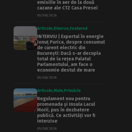
emisiile în aer de la două
cazane ale CTZ Casa Presei
05/08/2026
Articole
Diverse
Featured
INTERVIU | Expertul în energie
Ionuț Purica, despre consumul
de curent electric din
București: Dacă s-ar decupla
total de la rețea Palatul
Parlamentului, am face o
economie destul de mare
05/08/2026
Articole
Main
Primărie
Regulament nou pentru
promenada și Insula Lacul
Morii, pus în dezbatere
publică. Ce activități vor fi
interzise
05/08/2026