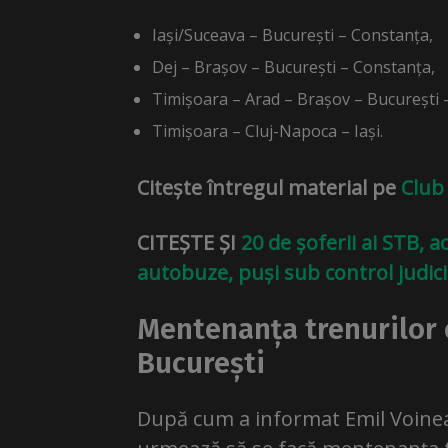
Iași/Suceava – București – Constanța,
Dej – Brașov – București – Constanța,
Timișoara – Arad – Brașov – București 
Timișoara – Cluj-Napoca – Iași.
Citește întregul material pe
Club
CITEȘTE ȘI
20 de șoferii ai STB, 
autobuze, puși sub control judic
Mentenanța trenurilor c
București
După cum a informat Emil Voinea