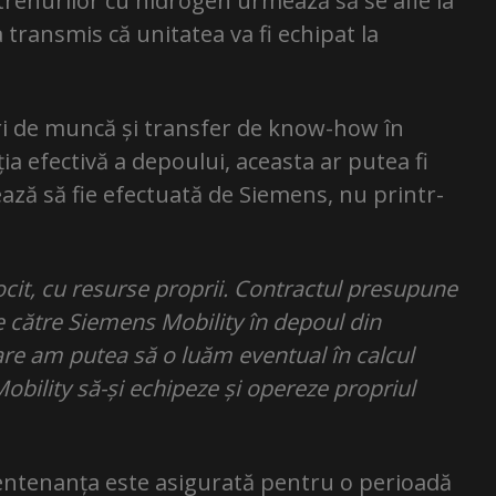
renurilor cu hidrogen urmează să se afle la
transmis că unitatea va fi echipat la
ri de muncă și transfer de know-how în
ia efectivă a depoului, aceasta ar putea fi
ează să fie efectuată de Siemens, nu printr-
it, cu resurse proprii. Contractul presupune
 către Siemens Mobility în depoul din
are am putea să o luăm eventual în calcul
obility să-și echipeze și opereze propriul
entenanța este asigurată pentru o perioadă