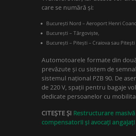
care se numără și:
București Nord – Aeroport Henri Coand
București – Târgoviște,
București – Pitești – Craiova sau Pitești
Automotoarele formate din două 
prevăzute și cu sistem de semnali
sistemul național PZB 90. De asem
de 220 V, spații pentru bagaje vo
dedicate persoanelor cu mobilita
CITEȘTE ȘI
Restructurare masivă l
compensatorii și avocați angajaț