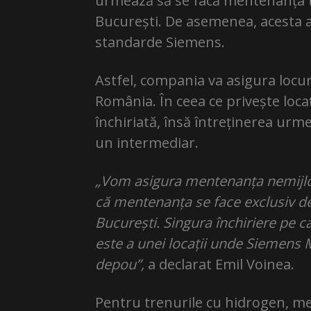
urmează să se facă mentenanța t
București. De asemenea, acesta a 
standarde Siemens.
Astfel, compania va asigura locu
România. În ceea ce privește locaț
închiriată, însă întreținerea urm
un intermediar.
„Vom asigura mentenanța nemijloc
că mentenanța se face exclusiv de
București. Singura închiriere pe c
este a unei locații unde Siemens M
depou”,
a declarat Emil Voinea.
Pentru trenurile cu hidrogen, m