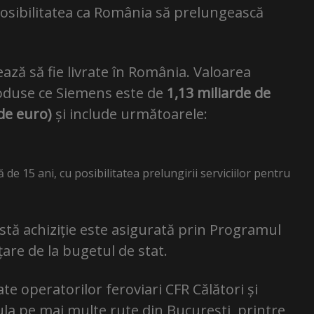
 posibilitatea ca România să prelungească
ează să fie livrate în România. Valoarea
roduse ce Siemens este de
1,13 miliarde de
 de euro)
și include următoarele:
 15 ani, cu posibilitatea prelungirii serviciilor pentru
tă achiziție este asigurată prin Programul
are de la bugetul de stat.
te operatorilor feroviari CFR Călători și
cula pe mai multe rute din București, printre