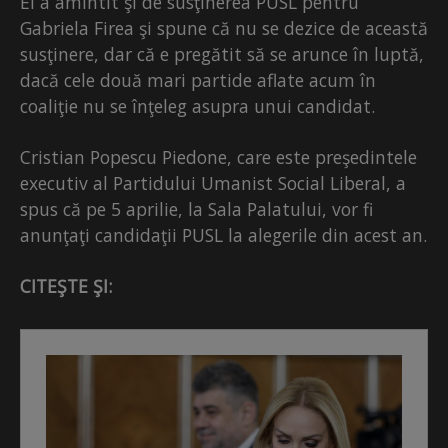
El a amintit şi de susţinerea PUSL pentru
Gabriela Firea şi spune că nu se dezice de această
susţinere, dar că e pregătit să se arunce în luptă,
dacă cele două mari partide aflate acum în
coaliţie nu se înţeleg asupra unui candidat.
Cristian Popescu Piedone, care este preşedintele
executiv al Partidului Umanist Social Liberal, a
spus că pe 5 aprilie, la Sala Palatului, vor fi
anunţaţi candidaţii PUSL la alegerile din acest an.
CITEŞTE ŞI: