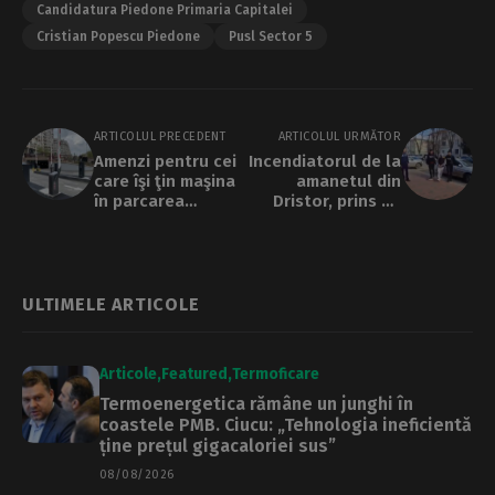
Candidatura Piedone Primaria Capitalei
Cristian Popescu Piedone
Pusl Sector 5
ARTICOLUL PRECEDENT
ARTICOLUL URMĂTOR
Amenzi pentru cei
Incendiatorul de la
care îşi ţin maşina
amanetul din
în parcarea
Dristor, prins de
Decebal mai mult
poliţişti după o
de 72 de ore
percheziţie
legate
ULTIMELE ARTICOLE
Articole
Featured
Termoficare
Termoenergetica rămâne un junghi în
coastele PMB. Ciucu: „Tehnologia ineficientă
ține prețul gigacaloriei sus”
08/08/2026