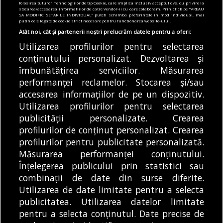
de lei pentru drifturi și
10-16 august. Programul
folosirea tuturor Tehnologiilor de tip Cookie, care implica inclusiv acceptul dvs. cu privire la
stocarea/accesarea informatiilor de catre Vendor-ii cu care colaboram. Prin click pe “VREAU
curse de stradă în
complet al instituțiilor
SA MODIFIC SETARILE INDIVIDUAL” puteti schimba preferintele in mod individual, mai
putin cele legate de cookie strict necesare pentru functionarea website-ului.
județul Ilfov. Brigada
de cultură din
Rutieră continuă
subordinea PMB
Atât noi, cât și partenerii noștri prelucrăm datele pentru a oferi:
controalele
Utilizarea profilurilor pentru selectarea
Primăria Municipiului
Brigada Rutieră a dat
conținutului personalizat. Dezvoltarea și
București (PMB), ne
îmbunătățirea serviciilor. Măsurarea
amenzi de peste
spune unde ieșim în
performanței reclamelor. Stocarea și/sau
30.000 de lei pentru
săptămâna 10-16
DE
ALEXANDRU STAN
08/08/2026
accesarea informațiilor de pe un dispozitiv.
drifturi...
august,...
DE
ALEXANDRU STAN
08/08/2026
Utilizarea profilurilor pentru selectarea
publicității personalizate. Crearea
profilurilor de conținut personalizat. Crearea
profilurilor pentru publicitate personalizată.
MODIFICĂ SETĂRILE COOKIES
Măsurarea performanței conținutului.
Înțelegerea publicului prin statistici sau
combinații de date din surse diferite.
© Copyright 2025 - Buletin de București.
Utilizarea de date limitate pentru a selecta
Găzduit de
Presslabs.com
. Powered by
TRS Design
.
publicitatea. Utilizarea datelor limitate
Despre
Media
Politică De
Cookie
Cookie
Noi
Kit
Confidențialitate
Policy (EU)
Policy
pentru a selecta conținutul. Date precise de