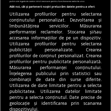
continuat și în iulie. Care este stadiul
putin cele legate de cookie strict necesare pentru functionarea website-ului.
viitoarelor stații de metrou
Atât noi, cât și partenerii noștri prelucrăm datele pentru a oferi:
07/08/2026
Utilizarea profilurilor pentru selectarea
conținutului personalizat. Dezvoltarea și
Articole
Știri
Transport
îmbunătățirea serviciilor. Măsurarea
Restricții de circulație pe Strada Witting. Se
performanței reclamelor. Stocarea și/sau
fac lucrări la rețeaua de termoficare
accesarea informațiilor de pe un dispozitiv.
07/08/2026
Utilizarea profilurilor pentru selectarea
publicității personalizate. Crearea
profilurilor de conținut personalizat. Crearea
profilurilor pentru publicitate personalizată.
MODIFICĂ SETĂRILE COOKIES
Măsurarea performanței conținutului.
Înțelegerea publicului prin statistici sau
combinații de date din surse diferite.
© Copyright 2025 - Buletin de București.
Utilizarea de date limitate pentru a selecta
Găzduit de
Presslabs.com
. Powered by
TRS Design
.
publicitatea. Utilizarea datelor limitate
Despre
Media
Politică De
Cookie
Cookie
Noi
Kit
Confidențialitate
Policy (EU)
Policy
pentru a selecta conținutul. Date precise de
geolocație și identificarea prin scanarea
dispozitivului.