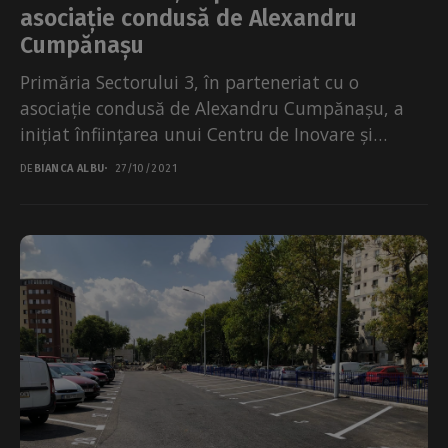
asociație condusă de Alexandru
Cumpănașu
Primăria Sectorului 3, în parteneriat cu o
asociație condusă de Alexandru Cumpănașu, a
inițiat înființarea unui Centru de Inovare și
Imaginație Civică Sector...
DE
BIANCA ALBU
27/10/2021