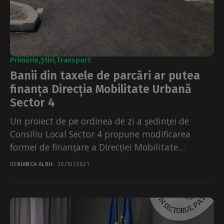
Primărie
Știri
Transport
Banii din taxele de parcări ar putea
finanța Direcția Mobilitate Urbană
Sector 4
Un proiect de pe ordinea de zi a ședinței de
Consiliu Local Sector 4 propune modificarea
formei de finanțare a Direcției Mobilitate
Urbană...
DE
BIANCA ALBU
26/10/2021