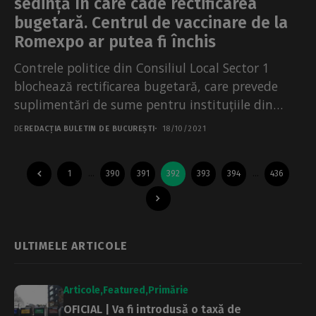
sedință în care cade rectificarea
bugetară. Centrul de vaccinare de la
Romexpo ar putea fi închis
Contrele politice din Consiliul Local Sector 1
blochează rectificarea bugetară, care prevede
suplimentări de sume pentru instituțiile din
subordinea Primăriei. Cel mai grav...
DE
REDACȚIA BULETIN DE BUCUREȘTI
18/10/2021
1
…
390
391
392
393
394
…
436
ULTIMELE ARTICOLE
Articole
Featured
Primărie
OFICIAL | Va fi introdusă o taxă de