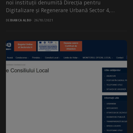
noi instituții denumită Direcția pentru
Digitalizare și Regenerare Urbană Sector 4,
finanțată integral din bugetul local. În...
DE
BIANCA ALBU
26/10/2021