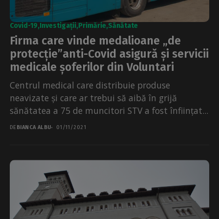
Covid-19
Investigații
Primărie
Sănătate
Firma care vinde medalioane „de
protecție”anti-Covid asigură și servicii
medicale șoferilor din Voluntari
Centrul medical care distribuie produse
neavizate și care ar trebui să aibă în grijă
sănătatea a 75 de muncitori STV a fost înființat...
DE
BIANCA ALBU
01/11/2021