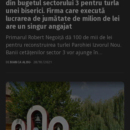
din bugetul sectorului 3 pentru turla
unei biserici. Firma care execută
lucrarea de jumătate de milion de lei
are un singur angajat
Primarul Robert Negoiță dă 100 de mii de lei
pentru reconstruirea turlei Parohiei Izvorul Nou.
Banii cetățenilor sector 3 vor ajunge în
buzunarul...
DE
BIANCA ALBU
28/10/2021