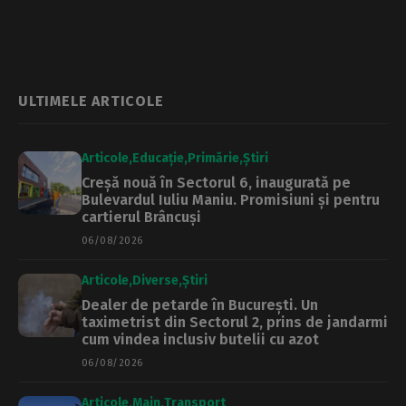
noaptea de marți
pune în școli |
spre miercuri
Economedia
ULTIMELE ARTICOLE
Articole
Educație
Primărie
Știri
Creșă nouă în Sectorul 6, inaugurată pe
Bulevardul Iuliu Maniu. Promisiuni și pentru
cartierul Brâncuși
06/08/2026
Articole
Diverse
Știri
Dealer de petarde în București. Un
taximetrist din Sectorul 2, prins de jandarmi
cum vindea inclusiv butelii cu azot
06/08/2026
Articole
Main
Transport