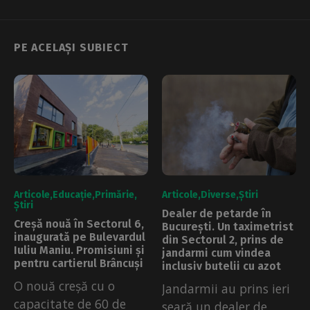
PE ACELAȘI SUBIECT
Articole
Educație
Primărie
Articole
Diverse
Știri
Știri
Dealer de petarde în
Creșă nouă în Sectorul 6,
București. Un taximetrist
inaugurată pe Bulevardul
din Sectorul 2, prins de
Iuliu Maniu. Promisiuni și
jandarmi cum vindea
pentru cartierul Brâncuși
inclusiv butelii cu azot
O nouă creșă cu o
Jandarmii au prins ieri
capacitate de 60 de
seară un dealer de