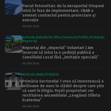
Parcul fotovoltaic de la Aeroportul Otopeni
intră în faza de implementare. CNAB a
semnat contractul pentru proiectare și
execuție
06/08/2026
Articole
Buletin De Ilfov
Featured
Politic
Primărie
Reportaj
Reportaj din „Imperiul” Voluntari | Am
încercat să intru la o ședință publică a
Consiliului Local fără „invitație specială”
06/08/2026
Articole
Main
Primărie
Primăria Sectorului 1 vrea să investească 4
milioane de euro în clădiri despre care știe
că sunt în litigiu. Foștii proprietari cer
restituirea ansamblului „Leagănul Sfânta
Ecaterina”
06/08/2026