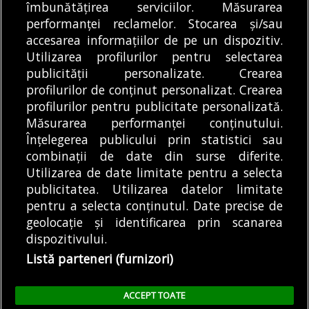
îmbunătățirea serviciilor. Măsurarea
Internațional „Henri
fel de „rudă de la țară”
performanței reclamelor. Stocarea și/sau
Coandă” București
a...
DE
ANDREEA STĂNĂRÎNGĂ
accesarea informațiilor de pe un dispozitiv.
DE
CĂTĂLIN ANGHEL-DIMACHE
(Otopeni) intră în...
06/08/2026
06/08/2026
Utilizarea profilurilor pentru selectarea
publicității personalizate. Crearea
profilurilor de conținut personalizat. Crearea
profilurilor pentru publicitate personalizată.
MODIFICĂ SETĂRILE COOKIES
Măsurarea performanței conținutului.
Înțelegerea publicului prin statistici sau
combinații de date din surse diferite.
© Copyright 2025 - Buletin de București.
Utilizarea de date limitate pentru a selecta
Găzduit de
Presslabs.com
. Powered by
TRS Design
.
publicitatea. Utilizarea datelor limitate
Despre
Media
Politică De
Cookie
Cookie
Noi
Kit
Confidențialitate
Policy (EU)
Policy
pentru a selecta conținutul. Date precise de
geolocație și identificarea prin scanarea
dispozitivului.
Share this selection
Tweet
Listă parteneri (furnizori)
Facebook
Tweet
LinkedIn
Facebook
ACCEPT TOATE
LinkedIn