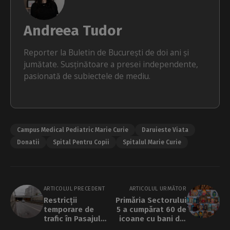
Andreea Tudor
Reporter la Buletin de București de doi ani și
jumătate. Susținătoare a presei independente,
pasionată de subiectele de mediu.
Campus Medical Pediatric Marie Curie
Daruieste Viata
Donatii
Spital Pentru Copii
Spitalul Marie Curie
ARTICOLUL PRECEDENT
ARTICOLUL URMĂTOR
Restricții
Primăria Sectorului
temporare de
5 a cumpărat 60 de
trafic în Pasajul
icoane cu bani din
Lujerului, în
PNRR, pentru a le