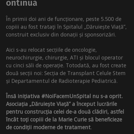
ontinuă
În primii doi ani de funcționare, peste 5.500 de
copiii au fost trataţi în Spitalul „Dăruiește Viață”,
construit exclusiv din donații și sponsorizări.
Aici s-au relocat secțiile de oncologie,
neurochirurgie, chirurgie, ATI și blocul operator
cu cinci săli de operație. Totodată, au fost create
două secții noi: Secția de Transplant Celule Stem
și Departamentul de Radioterapie Pediatrică.
Însă inițiativa #NoiFacemUnSpital nu s-a oprit.
Asociația „Dăruiește Viață” a început lucrările
pentru construcția celei de-a două clădiri, astfel
încât toți copiii de la Marie Curie să beneficieze
de condiții moderne de tratament
.