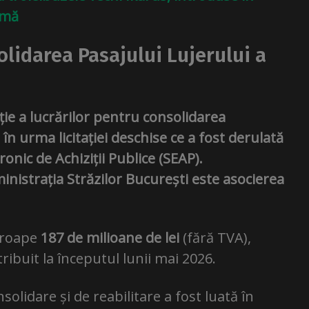
rmă
lidarea Pasajului Lujerului a
ție a lucrărilor pentru consolidarea
 în urma licitației deschise ce a fost derulată
onic de Achiziții Publice (SEAP).
istrația Străzilor București este asocierea
aproape
187 de milioane de lei
(fără TVA),
atribuit la începutul lunii mai 2026.
solidare și de reabilitare a fost luată în