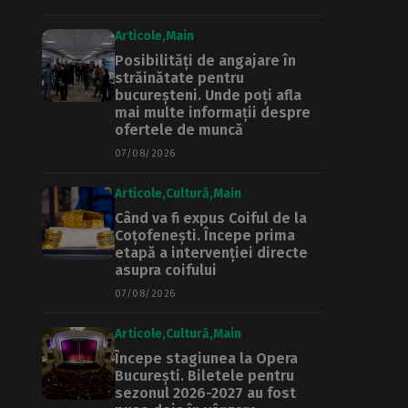
Articole
Main
Posibilități de angajare în
străinătate pentru
bucureșteni. Unde poți afla
mai multe informații despre
ofertele de muncă
07/08/2026
Articole
Cultură
Main
Când va fi expus Coiful de la
Coțofenești. Începe prima
etapă a intervenției directe
asupra coifului
07/08/2026
Articole
Cultură
Main
Începe stagiunea la Opera
București. Biletele pentru
sezonul 2026-2027 au fost