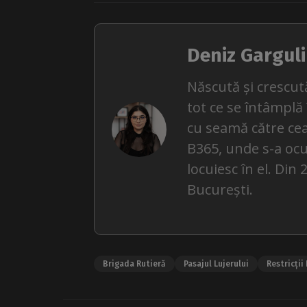
Deniz Garguli
Născută și crescută
tot ce se întâmplă
cu seamă către cea
B365, unde s-a ocu
locuiesc în el. Din
București.
Brigada Rutieră
Pasajul Lujerului
Restricții