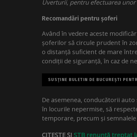
Uverturii, pentru efectuarea unor 
Recomandări pentru șoferi
Având în vedere aceste modifică
șoferilor să circule prudent în zo
o distanță suficient de mare între
condiții de siguranță, în caz de ne
SUSȚINE BULETIN DE BUCUREȘTI PENTRU
De asemenea, conducătorii auto s
în locurile nepermise, să respect
temporare, precum și semnalele po
CITEȘTE ȘI
STB renunță treptat la