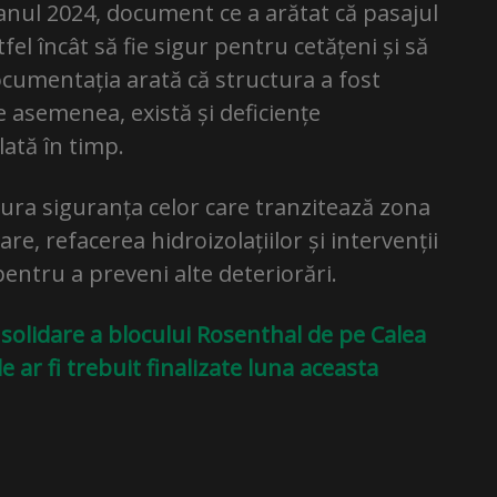
anul 2024, document ce a arătat că pasajul
fel încât să fie sigur pentru cetățeni și să
ocumentația arată că structura a fost
De asemenea, există și deficiențe
ată în timp.
gura siguranța celor care tranzitează zona
re, refacerea hidroizolațiilor și intervenții
entru a preveni alte deteriorări.
solidare a blocului Rosenthal de pe Calea
ile ar fi trebuit finalizate luna aceasta