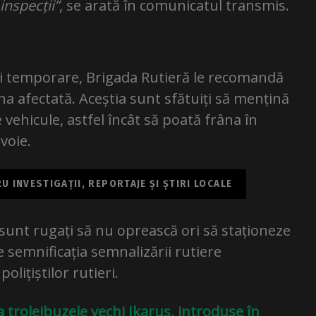
inspecții”
, se arată în comunicatul transmis.
ri temporare, Brigada Rutieră le recomandă
na afectată. Aceștia sunt sfătuiți să mențină
 vehicule, astfel încât să poată frâna în
voie.
 INVESTIGAȚII, REPORTAJE ȘI ȘTIRI LOCALE
unt rugați să nu oprească ori să staționeze
e semnificația semnalizării rutiere
lițiștilor rutieri.
 troleibuzele vechi Ikarus, introduse în