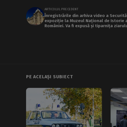
ARTICOLUL PRECEDENT
Înregistrările din arhiva video a Securităț
expoziție la Muzeul Național de Istorie 
României. Va fi expusă și tiparnița ziarul
clandestin „România”
PE ACELAȘI SUBIECT