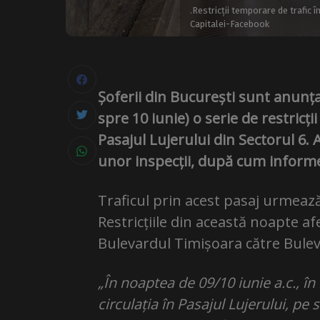
.Restricții temporare de trafic 
Capitalei-Facebook
Șoferii din București sunt anunța
spre 10 iunie) o serie de restricții
Pasajul Lujerului din Sectorul 6
unor inspecții, după cum infor
Traficul prin acest pasaj urmează 
Restricțiile din această noapte 
Bulevardul Timișoara către Bulev
„În noaptea de 09/10 iunie a.c., în 
circulația în Pasajul Lujerului, pe