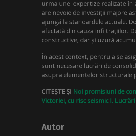
urma unei expertize realizate în 
are nevoie de investiții majore ast
ajungă la standardele actuale. D
afectată din cauza infiltrațiilor. 
constructive, dar și uzură acumul
În acest context, pentru a se asi
sunt necesare lucrări de consolida
asupra elementelor structurale p
CITEȘTE ȘI
Noi promisiuni de con
Victoriei, cu risc seismic I. Lucrăr
Autor