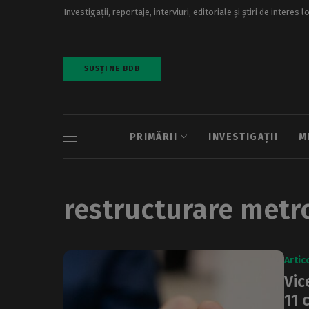
Investigații, reportaje, interviuri, editoriale și știri de interes l
SUSȚINE BDB
PRIMĂRII
INVESTIGAȚII
M
restructurare metr
Artic
Vic
11 