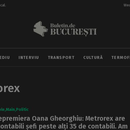
ocal.
Wed
EDIU
INTERVIU
TRANSPORT
CULTURĂ
TERMOF
orex
ole
Main
Politic
epremiera Oana Gheorghiu: Metrorex are
contabili șefi peste alți 35 de contabili. Am