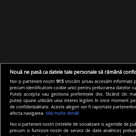
Nouă ne pasă ca datele tale personale să rămână confi
Noi și partenerii noștri
915
stocăm și/sau accesăm informații pe
precum identificatorii cookie unici pentru prelucrarea datelor c
Puteți accepta sau gestiona preferințele dvs. făcând clic ma
puteți opune utilizării unui interes legitim în orice moment pe
de confidențialitate. Aceste alegeri vor fi raportate partenerilor
afecta navigarea.
Mai multe detalii
Noi si partenerii nostri (retelele de socializare si agentiile de p
precum si furnizorii nostri de servicii de date analitice) prel