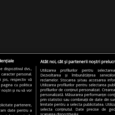
dențiale
Atât noi, cât și partenerii noștri preluc
 dispozitivul dvs.,
Utilizarea profilurilor pentru selectare
u caracter personal.
Dezvoltarea și îmbunătățirea serviciil
i jos, respectiv vă
reclamelor. Stocarea și/sau accesarea infor
 pagina cu politica
Utilizarea profilurilor pentru selectarea publ
profilurilor de conținut personalizat. Crearea
 noștri și nu vă vor
personalizată. Măsurarea performanței conțin
prin statistici sau combinații de date din sur
limitate pentru a selecta publicitatea. Utili
ublicitate partenere,
MODIFICĂ SETĂRILE COOKIES
selecta conținutul. Date precise de geol
ucram date pentru a
scanarea dispozitivului.