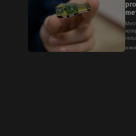
pro
me
Metr
aște
redus
DE
RED