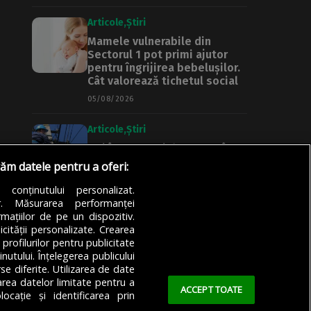
Articole
Știri
Mamele vulnerabile din
Sectorul 1 pot primi ajutor
pentru îngrijirea bebelușilor.
Cât valorează tichetul social
05/08/2026
Articole
Știri
Noi întreruperi de curent în
București, Ilfov și Giurgiu.
răm datele pentru a oferi:
Rețele Electrice Muntenia
transmite lista actualizată a
a conținutului personalizat.
străzilor afectate
or. Măsurarea performanței
mațiilor de pe un dispozitiv.
05/08/2026
icității personalizate. Crearea
 profilurilor pentru publicitate
utului. Înțelegerea publicului
se diferite. Utilizarea de date
zarea datelor limitate pentru a
ACCEPT TOATE
ocație și identificarea prin