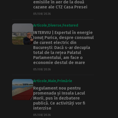
emisiile în aer de la două
cazane ale CTZ Casa Presei
05/08/2026
Articole
Diverse
Featured
INTERVIU | Expertul în energie
Ionuț Purica, despre consumul
de curent electric din
București: Dacă s-ar decupla
total de la rețea Palatul
Parlamentului, am face o
economie destul de mare
05/08/2026
Articole
Main
Primărie
Regulament nou pentru
promenada și Insula Lacul
Morii, pus în dezbatere
publică. Ce activități vor fi
interzise
05/08/2026