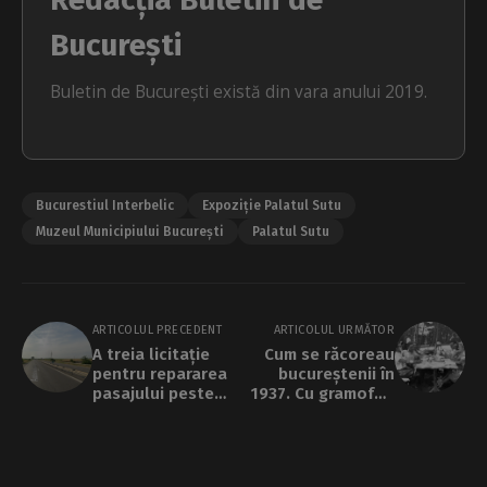
București
Buletin de București există din vara anului 2019.
Bucurestiul Interbelic
Expoziție Palatul Sutu
Muzeul Municipiului București
Palatul Sutu
ARTICOLUL PRECEDENT
ARTICOLUL URMĂTOR
A treia licitație
Cum se răcoreau
pentru repararea
bucureștenii în
pasajului peste
1937. Cu gramofon
centură de pe
sau lăutari
Autostrada A 1
București-Pitești