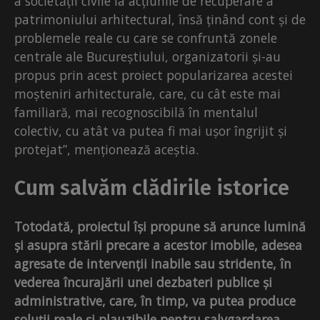
a societății civile la acțiunile de recuperare a
patrimoniului arhitectural, însă ținând cont și de
problemele reale cu care se confruntă zonele
centrale ale Bucureștiului, organizatorii și-au
propus prin acest proiect popularizarea acestei
moșteniri arhitecturale, care, cu cât este mai
familiară, mai recognoscibilă în mentalul
colectiv, cu atât va putea fi mai ușor îngrijit și
protejat”, menționează aceștia.
Cum salvăm clădirile istorice
Totodată, proiectul își propune să arunce lumină
și asupra stării precare a acestor imobile, adesea
agresate de intervenții inabile sau stridente, în
vederea încurajării unei dezbateri publice și
administrative, care, în timp, va putea produce
soluții reale și plauzibile pentru salvgardarea