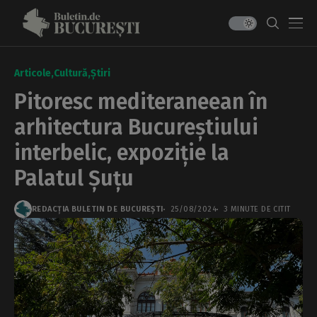
Articole
Cultură
Știri
Pitoresc mediteraneean în
arhitectura Bucureștiului
interbelic, expoziție la
Palatul Șuțu
REDACȚIA BULETIN DE BUCUREȘTI
25/08/2024
3 MINUTE DE CITIT