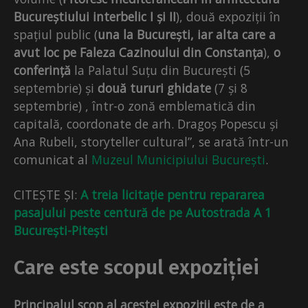
Bucureștiului interbelic I și II
), două expoziții în
spațiul public (
una la București, iar alta care a
avut loc pe Faleza Cazinoului din Constanța
),
o
conferință
la Palatul Suțu din București (5
septembrie) și
două tururi ghidate
(7 și 8
septembrie) , într-o zonă emblematică din
capitală, coordonate de arh. Dragoș Popescu și
Ana Rubeli, storyteller cultural”, se arată într-un
comunicat al
Muzeul Municipiului București
.
CITEȘTE ȘI:
A treia licitație pentru repararea
pasajului peste centură de pe Autostrada A 1
București-Pitești
Care este scopul expoziției
Principalul scop al acestei expoziții este de a