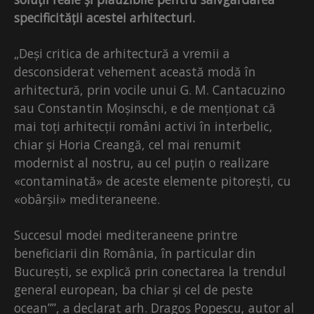
specificității acestei arhitecturi.
„Deși critica de arhitectură a vremii a
desconsiderat vehement această modă în
arhitectură, prin vocile unui G. M. Cantacuzino
sau Constantin Moșinschi, e de menționat că
mai toți arhitecții români activi în interbelic,
chiar și Horia Creangă, cel mai renumit
modernist al nostru, au cel puțin o realizare
«contaminată» de aceste elemente pitorești, cu
«obârșii» mediteraneene.
Succesul modei mediteraneene printre
beneficiarii din România, în particular din
București, se explică prin conectarea la trendul
general european, ba chiar și cel de peste
ocean””, a declarat arh. Dragoș Popescu, autor al