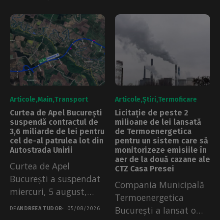
Articole
Main
Transport
Articole
Știri
Termoficare
Curtea de Apel București
Licitație de peste 2
suspendă contractul de
milioane de lei lansată
3,6 miliarde de lei pentru
de Termoenergetica
cel de-al patrulea lot din
pentru un sistem care să
Autostrada Unirii
monitorizeze emisiile în
aer de la două cazane ale
Curtea de Apel
CTZ Casa Presei
București a suspendat
Compania Municipală
miercuri, 5 august,
Termoenergetica
contractul de circa...
București a lansat o
DE
ANDREEA TUDOR
05/08/2026