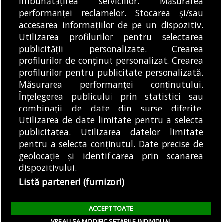
îmbunătățirea serviciilor. Măsurarea
independent energetic
05/08/2026
performanței reclamelor. Stocarea și/sau
ziua, când în Capitală
accesarea informațiilor de pe un dispozitiv.
și în Ilfov...
DE
ALEXANDRU STAN
05/08/2026
Utilizarea profilurilor pentru selectarea
publicității personalizate. Crearea
profilurilor de conținut personalizat. Crearea
profilurilor pentru publicitate personalizată.
MODIFICĂ SETĂRILE COOKIES
Măsurarea performanței conținutului.
Înțelegerea publicului prin statistici sau
combinații de date din surse diferite.
© Copyright 2025 - Buletin de București.
Utilizarea de date limitate pentru a selecta
Găzduit de
Presslabs.com
. Powered by
TRS Design
.
publicitatea. Utilizarea datelor limitate
Despre
Media
Politică De
Cookie
Cookie
Noi
Kit
Confidențialitate
Policy (EU)
Policy
pentru a selecta conținutul. Date precise de
geolocație și identificarea prin scanarea
dispozitivului.
Share this selection
Tweet
Listă parteneri (furnizori)
Facebook
Tweet
LinkedIn
Facebook
ACCEPT TOATE
LinkedIn
VREAU SA MODIFIC SETARILE INDIVIDUAL