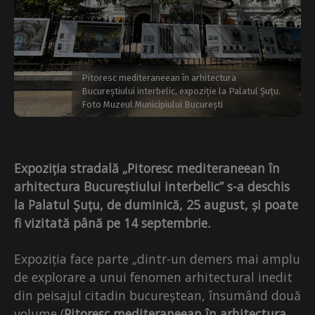
Pitoresc mediteraneean în arhitectura
Bucureștiului interbelic, expoziție la Palatul Șuțu.
Foto Muzeul Municipiului București
Expoziția stradală „Pitoresc mediteraneean în
arhitectura Bucureștiului interbelic” s-a deschis
la Palatul Șuțu, de duminică, 25 august, și poate
fi vizitată până pe 14 septembrie.
Expoziția face parte „dintr-un demers mai amplu
de explorare a unui fenomen arhitectural inedit
din peisajul citadin bucureștean, însumând două
volume (
Pitoresc mediteraneean în arhitectura