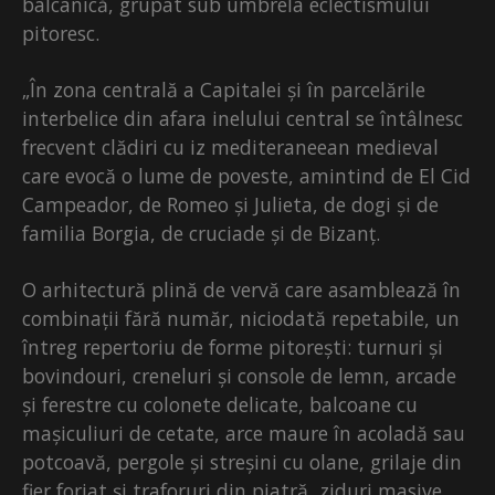
balcanică, grupat sub umbrela eclectismului
pitoresc.
„În zona centrală a Capitalei și în parcelările
interbelice din afara inelului central se întâlnesc
frecvent clădiri cu iz mediteraneean medieval
care evocă o lume de poveste, amintind de El Cid
Campeador, de Romeo și Julieta, de dogi și de
familia Borgia, de cruciade și de Bizanț.
O arhitectură plină de vervă care asamblează în
combinații fără număr, niciodată repetabile, un
întreg repertoriu de forme pitorești: turnuri și
bovindouri, creneluri și console de lemn, arcade
și ferestre cu colonete delicate, balcoane cu
mașiculiuri de cetate, arce maure în acoladă sau
potcoavă, pergole și streșini cu olane, grilaje din
fier forjat și traforuri din piatră, ziduri masive