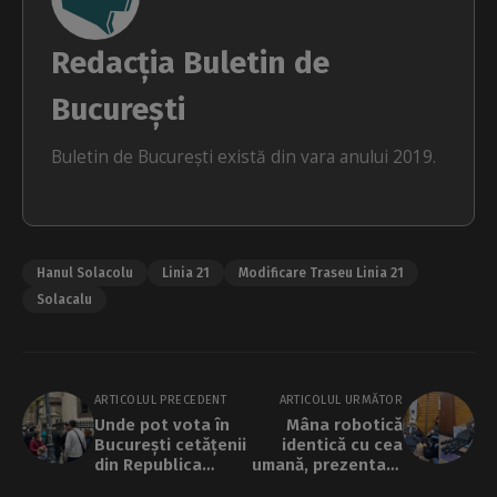
Redacția Buletin de
București
Buletin de București există din vara anului 2019.
Hanul Solacolu
Linia 21
Modificare Traseu Linia 21
Solacalu
ARTICOLUL PRECEDENT
ARTICOLUL URMĂTOR
Unde pot vota în
Mâna robotică
București cetățenii
identică cu cea
din Republica
umană, prezentată
Moldova
de elevii Colegiului