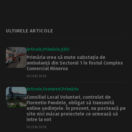
Național „Sfântul
Sava” din
București
ULTIMELE ARTICOLE
Articole
Primărie
Știri
Primăria vrea să mute substația de
ambulanță din Sectorul 1 în fostul Complex
Comercial Minerva
03/08/2026
Articole
Featured
Primărie
Consiliul Local Voluntari, controlat de
Florentin Pandele, obligat să transmită
online ședințele. În prezent, nu postează pe
site nici măcar proiectele ce urmează să
intre la vot
03/08/2026