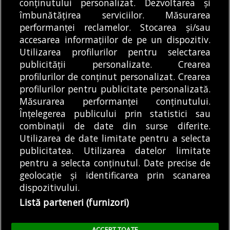
Compania Security Vol,
conținutului personalizat. Dezvoltarea și
Bacalaureat 2026
îmbunătățirea serviciilor. Măsurarea
înființată în 2016 și
începe luni, 3 august...
performanței reclamelor. Stocarea și/sau
care aparține Primăriei
DE
DIANA MATEI
03/08/2026
accesarea informațiilor de pe un dispozitiv.
condusă de...
DE
DENIZ GARGULI
03/08/2026
Utilizarea profilurilor pentru selectarea
publicității personalizate. Crearea
profilurilor de conținut personalizat. Crearea
profilurilor pentru publicitate personalizată.
MODIFICĂ SETĂRILE COOKIES
Măsurarea performanței conținutului.
Înțelegerea publicului prin statistici sau
combinații de date din surse diferite.
© Copyright 2025 - Buletin de București.
Utilizarea de date limitate pentru a selecta
Găzduit de
Presslabs.com
. Powered by
TRS Design
.
publicitatea. Utilizarea datelor limitate
Despre
Media
Politică De
Cookie
Cookie
Noi
Kit
Confidențialitate
Policy (EU)
Policy
pentru a selecta conținutul. Date precise de
geolocație și identificarea prin scanarea
dispozitivului.
Share this selection
Tweet
Listă parteneri (furnizori)
Facebook
Tweet
LinkedIn
Facebook
ACCEPT TOATE