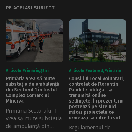
PE ACELAȘI SUBIECT
Articole
Primărie
Știri
Articole
Featured
Primărie
Primăria vrea să mute
Consiliul Local Voluntari,
substația de ambulanță
controlat de Florentin
din Sectorul 1 în fostul
Pandele, obligat să
Complex Comercial
transmită online
Minerva
ședințele. În prezent, nu
postează pe site nici
Primăria Sectorului 1
măcar proiectele ce
vrea să mute substația
urmează să intre la vot
de ambulanță din
Regulamentul de