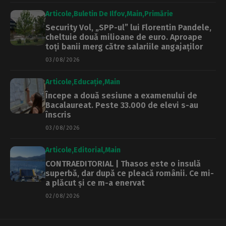
Articole
Buletin De Ilfov
Main
Primărie
Security Vol, „SPP-ul” lui Florentin Pandele,
cheltuie două milioane de euro. Aproape
toți banii merg către salariile angajaților
03/08/2026
Articole
Educație
Main
Începe a două sesiune a examenului de
Bacalaureat. Peste 33.000 de elevi s-au
înscris
03/08/2026
Articole
Editorial
Main
CONTRAEDITORIAL | Thasos este o insulă
superbă, dar după ce pleacă românii. Ce mi-
a plăcut și ce m-a enervat
02/08/2026