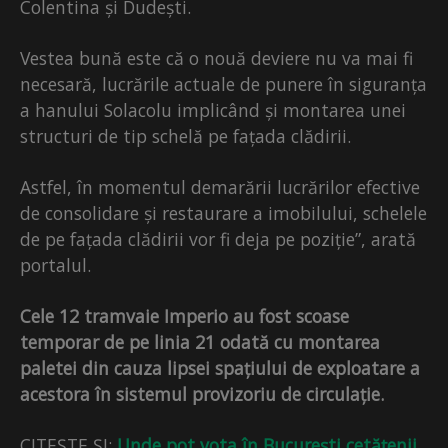
Colentina și Dudești.
Vestea bună este că o nouă deviere nu va mai fi
necesară, lucrările actuale de punere în siguranța
a hanului Solacolu implicând și montarea unei
structuri de tip schelă pe fațada clădirii.
Astfel, în momentul demarării lucrărilor efective
de consolidare și restaurare a imobilului, schelele
de pe fațada clădirii vor fi deja pe poziție”, arată
portalul.
Cele 12 tramvaie Imperio au fost scoase
temporar de pe linia 21 odată cu montarea
paletei din cauza lipsei spațiului de exploatare a
acestora în sistemul provizoriu de circulație.
CITEȘTE ȘI:
Unde pot vota în București cetățenii