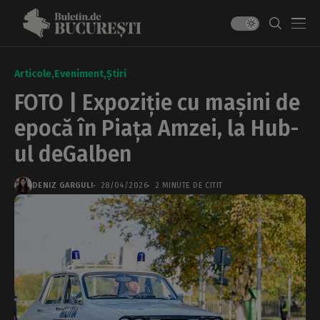
Articole
Eveniment
Știri
FOTO | Expoziție cu mașini de
epocă în Piața Amzei, la Hub-
ul deGalben
DENIZ GARGULI
28/04/2026
2 MINUTE DE CITIT