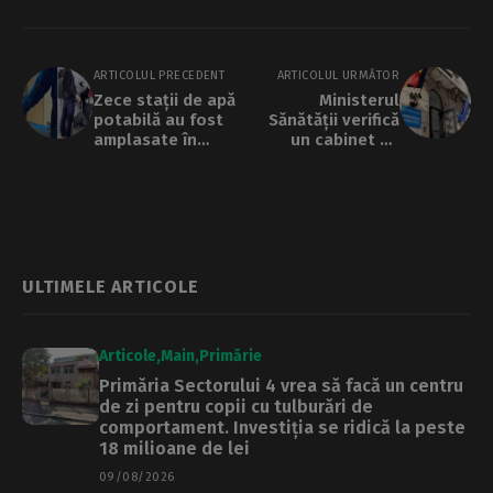
ARTICOLUL PRECEDENT
ARTICOLUL URMĂTOR
Zece stații de apă
Ministerul
potabilă au fost
Sănătății verifică
amplasate în
un cabinet de
aeroporturile
chirurgie estetică
Otopeni și
din București, după
Băneasa
ce o femeie a
intrat în comă și a
murit
ULTIMELE ARTICOLE
Articole
Main
Primărie
Primăria Sectorului 4 vrea să facă un centru
de zi pentru copii cu tulburări de
comportament. Investiția se ridică la peste
18 milioane de lei
09/08/2026