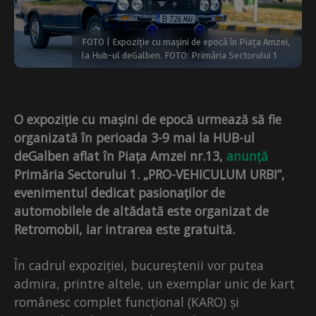
FOTO | Expoziție cu mașini de epocă în Piața Amzei,
la Hub-ul deGalben. FOTO: Primăria Sectorului 1
O expoziție cu mașini de epocă urmează să fie
organizată în perioada 3-9 mai la HUB-ul
deGalben aflat în Piața Amzei nr.13,
anunță
Primăria Sectorului 1. „PRO-VEHICULUM URBI”,
evenimentul dedicat pasionaților de
automobilele de altădată este organizat de
Retromobil, iar intrarea este gratuită.
În cadrul expoziției, bucureștenii vor putea
admira, printre altele, un exemplar unic de kart
românesc complet funcțional (KARO) și