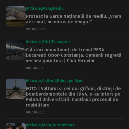
Articole
Main
Mediu
Protest la Garda Națională de Mediu. „Vrem
aer curat, nu miros de levigat”
09/08/2026
Articole
Știri
Transport
Călători nemulțumiți de trenul PESA
București Obor-Constanța. Oamenii regretă
vechea garnitură | Club Feroviar
08/08/2026
Articole
Cultură
Educație
Main
FOTO | Vulturul și cei doi grifoni, distruși de
bombardamentele din 1944, s-au întors pe
Palatul Universității. Continuă procesul de
reabilitare
08/08/2026
Articole
Main
Termoficare