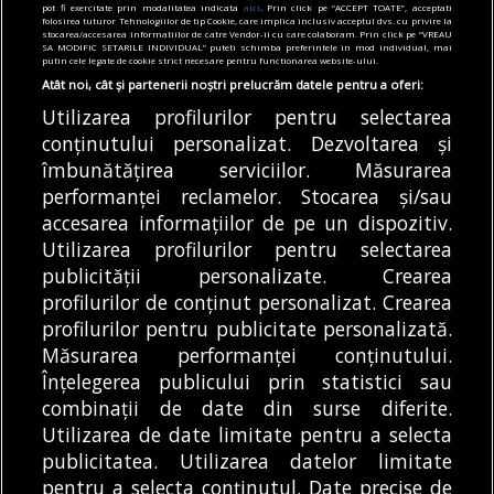
grifoni, distruși de
Obor-Constanța. Oamenii
pot fi exercitate prin modalitatea indicata
aici
. Prin click pe “ACCEPT TOATE”, acceptati
bombardamentele din
folosirea tuturor Tehnologiilor de tip Cookie, care implica inclusiv acceptul dvs. cu privire la
regretă vechea garnitură
stocarea/accesarea informatiilor de catre Vendor-ii cu care colaboram. Prin click pe “VREAU
1944, s-au întors pe
| Club Feroviar
SA MODIFIC SETARILE INDIVIDUAL” puteti schimba preferintele in mod individual, mai
putin cele legate de cookie strict necesare pentru functionarea website-ului.
Palatul Universității.
Căldură sufocantă în
Continuă procesul de
Atât noi, cât și partenerii noștri prelucrăm datele pentru a oferi:
reabilitare
trenul PESA București
Utilizarea profilurilor pentru selectarea
Obor-Constanța. Este
Vulturul și cei doi
conținutului personalizat. Dezvoltarea și
prima garnitură
îmbunătățirea serviciilor. Măsurarea
grifoni, distruși de
REDACȚIA BULETIN DE
DE
performanței reclamelor. Stocarea și/sau
operată, pe această...
BUCUREȘTI
bombardamentele din
08/08/2026
accesarea informațiilor de pe un dispozitiv.
1944, s-au întors...
DE
ANDREEA TUDOR
08/08/2026
Utilizarea profilurilor pentru selectarea
publicității personalizate. Crearea
profilurilor de conținut personalizat. Crearea
profilurilor pentru publicitate personalizată.
MODIFICĂ SETĂRILE COOKIES
Măsurarea performanței conținutului.
Înțelegerea publicului prin statistici sau
combinații de date din surse diferite.
© Copyright 2025 - Buletin de București.
Utilizarea de date limitate pentru a selecta
Găzduit de
Presslabs.com
. Powered by
TRS Design
.
publicitatea. Utilizarea datelor limitate
Despre
Media
Politică De
Cookie
Cookie
Noi
Kit
Confidențialitate
Policy (EU)
Policy
pentru a selecta conținutul. Date precise de