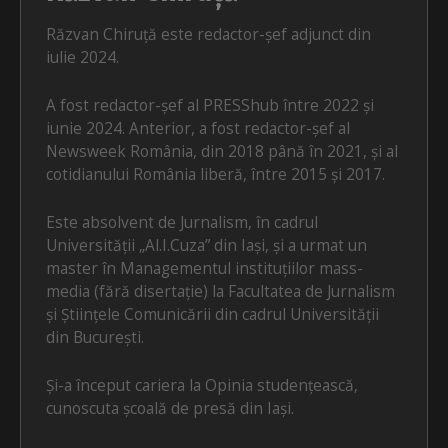
Răzvan Chiruță este redactor-șef adjunct din
iulie 2024.
A fost redactor-șef al PRESShub între 2022 și
iunie 2024. Anterior, a fost redactor-șef al
Newsweek România, din 2018 până în 2021, și al
cotidianului România liberă, între 2015 și 2017.
Este absolvent de Jurnalism, în cadrul
Universității „Al.I.Cuza” din Iași, și a urmat un
master în Managementul instituțiilor mass-
media (fără disertație) la Facultatea de Jurnalism
și Științele Comunicării din cadrul Universității
din București.
Și-a început cariera la Opinia studențească,
cunoscuta școală de presă din Iași.