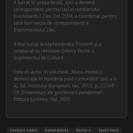
A lucrat în presa locală, apoi a devenit
corespondent pentru Iași al cotidianului
Evenimentul Zilei. Din 2004, a coordonat pentru
șase luni secția de corespondenți a
Evenimentului Zilei.
A mai lucrat la săptămânalul Prezent și a
colaborat cu revistele Dilema Veche și
Suplimentul de Cultură.
Este co-autor în volumele „Mass-media și
democrația în România post-comunistă” (ed. a II-
a), Ed. Institutul European, Iași, 2013, și „COVID -
19. Dimensiuni ale gestionarii pandemiei”,
Editura Junimea, Iași, 2020.
Contract-Cadru
Daniel Baluta
Sector 4
Spatii Verzi