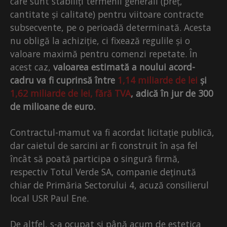
care sunt stabiliți termenii generali (preț,
cantitate și calitate) pentru viitoare contracte
subsecvente, pe o perioadă determinată. Acesta
nu obligă la achiziție, ci fixează regulile și o
valoare maximă pentru comenzi repetate. În
acest caz,
valoarea estimată a noului acord-
cadru va fi cuprinsă între
1,14 miliarde de lei
și
1,62 miliarde de lei, fără TVA
, adică în jur de 300
de milioane de euro.
Contractul-mamut va fi acordat licitație publică,
dar caietul de sarcini ar fi construit în așa fel
încât să poată participa o singură firmă,
respectiv Totul Verde SA, companie deținută
chiar de Primăria Sectorului 4, acuză consilierul
local USR Paul Ene.
De altfel, s-a ocupat și până acum de estetica