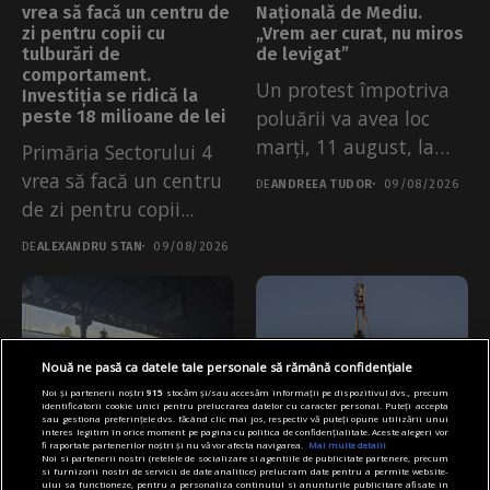
vrea să facă un centru de
Națională de Mediu.
zi pentru copii cu
„Vrem aer curat, nu miros
tulburări de
de levigat”
comportament.
Un protest împotriva
Investiția se ridică la
poluării va avea loc
peste 18 milioane de lei
marți, 11 august, la
Primăria Sectorului 4
Garda...
vrea să facă un centru
DE
ANDREEA TUDOR
09/08/2026
de zi pentru copii...
DE
ALEXANDRU STAN
09/08/2026
Nouă ne pasă ca datele tale personale să rămână confidențiale
Noi și partenerii noștri
915
stocăm și/sau accesăm informații pe dispozitivul dvs., precum
identificatorii cookie unici pentru prelucrarea datelor cu caracter personal. Puteți accepta
sau gestiona preferințele dvs. făcând clic mai jos, respectiv vă puteți opune utilizării unui
interes legitim în orice moment pe pagina cu politica de confidențialitate. Aceste alegeri vor
fi raportate partenerilor noștri și nu vă vor afecta navigarea.
Mai multe detalii
Noi si partenerii nostri (retelele de socializare si agentiile de publicitate partenere, precum
Articole
Știri
Transport
Articole
Cultură
Educație
si furnizorii nostri de servicii de date analitice) prelucram date pentru a permite website-
Main
ului sa functioneze, pentru a personaliza continutul si anunturile publicitare afisate in