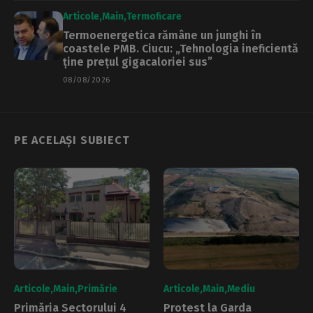
Articole
Main
Termoficare
Termoenergetica rămâne un junghi în
coastele PMB. Ciucu: „Tehnologia ineficientă
ține prețul gigacaloriei sus”
08/08/2026
PE ACELAȘI SUBIECT
Articole
Main
Primărie
Articole
Main
Mediu
Primăria Sectorului 4
Protest la Garda