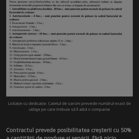
Licitație cu dedicație. Caietul de sarcini prevede numărul exact de
utilaje pe care trebuie să îl aibă o companie
Contractul prevede posibilitatea creșterii cu 50%
a cantității de produse și servicii, fără nicio