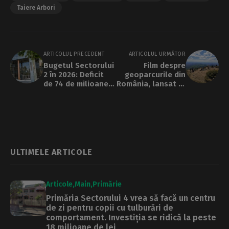
Taiere Arbori
ARTICOLUL PRECEDENT
ARTICOLUL URMĂTOR
Bugetul Sectorului
Film despre
2 în 2026: Deficit
geoparcurile din
de 74 de milioane
România, lansat la
de lei acoperit din
Muzeul Țăranului
banii necheltuiți
Român
anul trecut
ULTIMELE ARTICOLE
Articole
Main
Primărie
Primăria Sectorului 4 vrea să facă un centru
de zi pentru copii cu tulburări de
comportament. Investiția se ridică la peste
18 milioane de lei