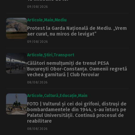
09/08/2026
Articole
Main
Mediu
Protest la Garda Națională de Mediu. „Vrem
aer curat, nu miros de levigat”
09/08/2026
Articole
Știri
Transport
Călători nemulțumiți de trenul PESA
București Obor-Constanța. Oamenii regretă
vechea garnitură | Club Feroviar
08/08/2026
Articole
Cultură
Educație
Main
FOTO | Vulturul și cei doi grifoni, distruși de
bombardamentele din 1944, s-au întors pe
Palatul Universității. Continuă procesul de
reabilitare
08/08/2026