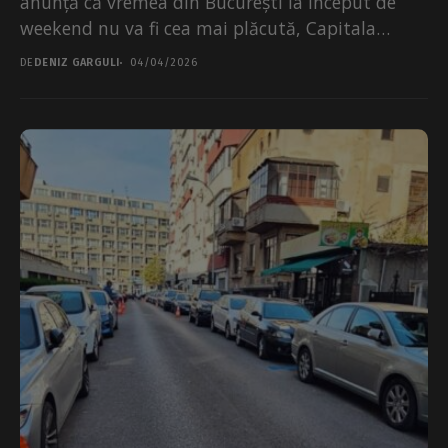
anunță că vremea din București la început de
weekend nu va fi cea mai plăcută, Capitala
aflându-se sub...
DE
DENIZ GARGULI
04/04/2026