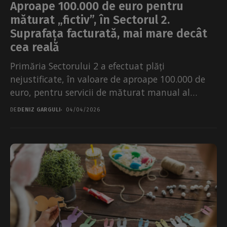
Aproape 100.000 de euro pentru
măturat „fictiv”, în Sectorul 2.
Suprafața facturată, mai mare decât
cea reală
Primăria Sectorului 2 a efectuat plăți
nejustificate, în valoare de aproape 100.000 de
euro, pentru servicii de măturat manual al
trotuarelor care nu...
DE
DENIZ GARGULI
04/04/2026