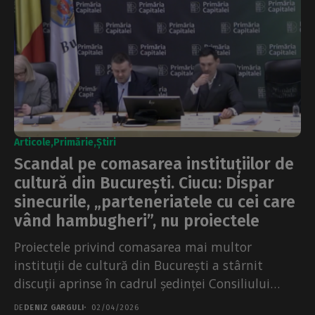
Articole
Primărie
Știri
Scandal pe comasarea instituțiilor de
cultură din București. Ciucu: Dispar
sinecurile, „parteneriatele cu cei care
vând hambugheri”, nu proiectele
Proiectele privind comasarea mai multor
instituții de cultură din București a stârnit
discuții aprinse în cadrul ședinței Consiliului
General al Municipiului București. Oameni...
DE
DENIZ GARGULI
02/04/2026