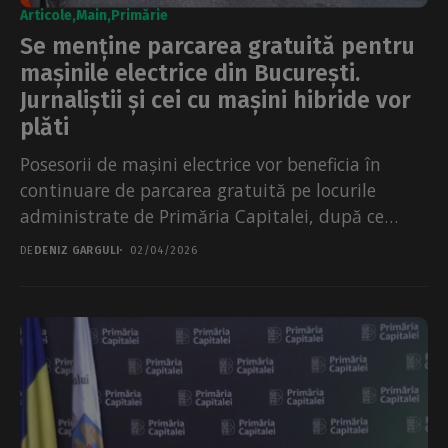
Articole
Main
Primărie
Se menține parcarea gratuită pentru
mașinile electrice din București.
Jurnaliștii și cei cu mașini hibride vor
plăti
Posesorii de mașini electrice vor beneficia în
continuare de parcarea gratuită pe locurile
administrate de Primăria Capitalei, după ce
amendamentul depus de USR...
DE
DENIZ GARGULI
02/04/2026