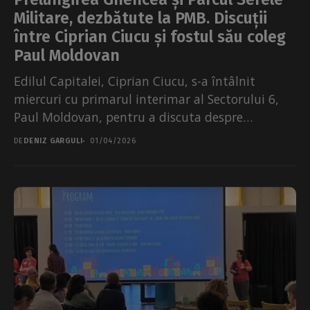
Militare, dezbătute la PMB. Discuții
între Ciprian Ciucu și fostul său coleg
Paul Moldovan
Edilul Capitalei, Ciprian Ciucu, s-a întâlnit
miercuri cu primarul interimar al Sectorului 6,
Paul Moldovan, pentru a discuta despre
proiectele prioritare, mare parte...
DE
DENIZ GARGULI
01/04/2026