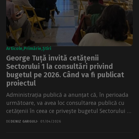
Articole
Primărie
Știri
George Tuță invită cetățenii
Sectorului 1 la consultări privind
bugetul pe 2026. Când va fi publicat
proiectul
Administrația publică a anunțat că, în perioada
următoare, va avea loc consultarea publică cu
cetățenii în ceea ce privește bugetul Sectorului 1
pentru...
DE
DENIZ GARGULI
01/04/2026