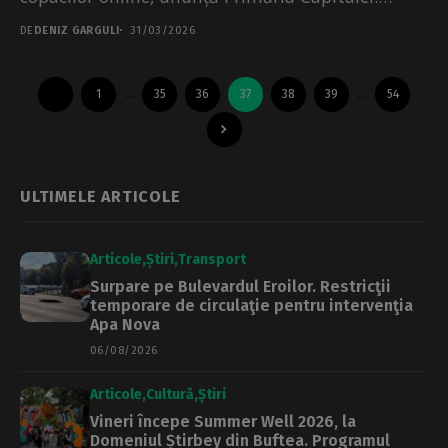
Administrația publică a lansat de marți,...
DE
DENIZ GARGULI
31/03/2026
1
…
35
36
37
38
39
…
54
ULTIMELE ARTICOLE
Articole
Știri
Transport
Surpare pe Bulevardul Eroilor. Restricţii
temporare de circulaţie pentru intervenţia
Apa Nova
06/08/2026
Articole
Cultură
Știri
Vineri începe Summer Well 2026, la
Domeniul Știrbey din Buftea. Programul