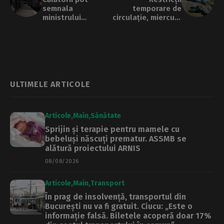
semnala
temporare de
ministrului
circulație, miercuri,
Transportului
pe Transfăgărășan.
problemele din
Se filmează un
trenuri. În ultima
spot publicitar
lună, au fost
înregistrate
întârzieri masive în
Gara de Nord
ULTIMELE ARTICOLE
Articole
Main
Sănătate
Sprijin și terapie pentru mamele cu
bebeluși născuți prematur. ASSMB se
alătură proiectului ARNIS
08/08/2026
Articole
Main
Transport
În prag de insolvență, transportul din
București nu va fi gratuit. Ciucu: „Este o
informație falsă. Biletele acoperă doar 17%