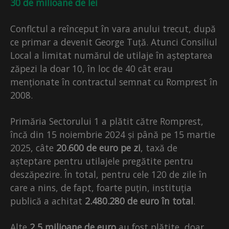
30 de milioane de lei
Conflctul a reînceput în vara anului trecut, după
ce primar a devenit George Tuță. Atunci Consiliul
Local a limitat numărul de utilaje în așteptarea
zăpezi la doar 10, în loc de 40 cât erau
menționate în contractul semnat cu Romprest în
2008.
Primăria Sectorului 1 a plătit către Romprest,
încă din 15 noiembrie 2024 și până pe 15 martie
2025, câte
20.600 de euro pe zi
, taxă de
așteptare pentru utilajele pregătite pentru
deszăpezire. În total, pentru cele 120 de zile în
care a nins, de fapt, foarte puțin, instituția
publică a achitat
2.480.280 de euro în total
.
Alte
2,5 milioane de euro
au fost plătite, doar