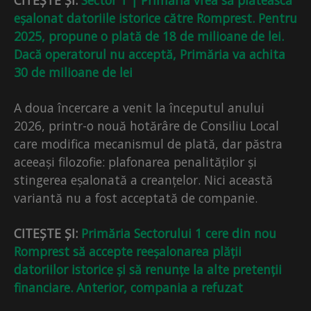
CITEȘTE ȘI:
Sector 1 | Primăria vrea să plătească
eșalonat datoriile istorice către Romprest. Pentru
2025, propune o plată de 18 de milioane de lei.
Dacă operatorul nu acceptă, Primăria va achita
30 de milioane de lei
A doua încercare a venit la începutul anului
2026, printr-o nouă hotărâre de Consiliu Local
care modifica mecanismul de plată, dar păstra
aceeași filozofie: plafonarea penalităților și
stingerea eșalonată a creanțelor. Nici această
variantă nu a fost acceptată de companie.
CITEȘTE ȘI:
Primăria Sectorului 1 cere din nou
Romprest să accepte reeșalonarea plății
datoriilor istorice și să renunțe la alte pretenții
financiare. Anterior, compania a refuzat