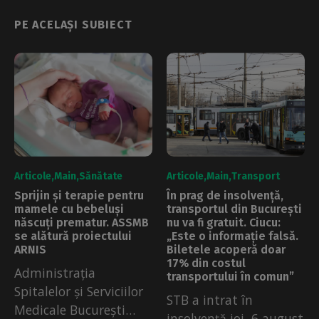
PE ACELAȘI SUBIECT
Articole
Main
Sănătate
Articole
Main
Transport
Sprijin și terapie pentru
În prag de insolvență,
mamele cu bebeluși
transportul din București
născuți prematur. ASSMB
nu va fi gratuit. Ciucu:
se alătură proiectului
„Este o informație falsă.
ARNIS
Biletele acoperă doar
17% din costul
Administrația
transportului în comun”
Spitalelor și Serviciilor
STB a intrat în
Medicale București
insolvență joi, 6 august