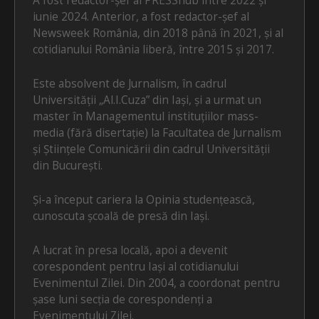
A fost redactor-șef al PRESShub între 2022 și
iunie 2024. Anterior, a fost redactor-șef al
Newsweek România, din 2018 până în 2021, și al
cotidianului România liberă, între 2015 și 2017.
Este absolvent de Jurnalism, în cadrul
Universității „Al.I.Cuza” din Iași, și a urmat un
master în Managementul instituțiilor mass-
media (fără disertație) la Facultatea de Jurnalism
și Științele Comunicării din cadrul Universității
din București.
Și-a început cariera la Opinia studențească,
cunoscuta școală de presă din Iași.
A lucrat în presa locală, apoi a devenit
corespondent pentru Iași al cotidianului
Evenimentul Zilei. Din 2004, a coordonat pentru
șase luni secția de corespondenți a
Evenimentului Zilei.