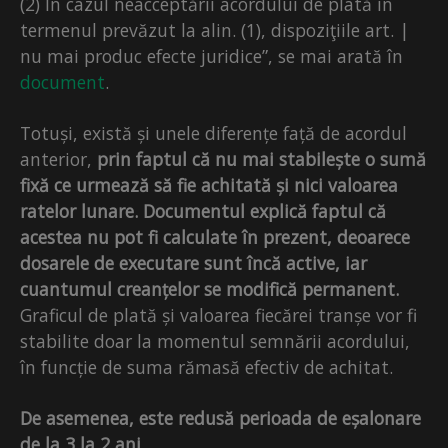
(2) În cazul neacceptării acordului de plată în
termenul prevăzut la alin. (1), dispoziţiile art. |
nu mai produc efecte juridice”, se mai arată în
document
.
Totuși, există și unele diferențe față de acordul
anterior,
prin faptul că nu mai stabilește o sumă
fixă ce urmează să fie achitată și nici valoarea
ratelor lunare. Documentul explică faptul că
acestea nu pot fi calculate în prezent, deoarece
dosarele de executare sunt încă active, iar
cuantumul creanțelor se modifică permanent.
Graficul de plată și valoarea fiecărei tranșe vor fi
stabilite doar la momentul semnării acordului,
în funcție de suma rămasă efectiv de achitat.
De asemenea, este redusă perioada de eșalonare
de la 3 la 2 ani.