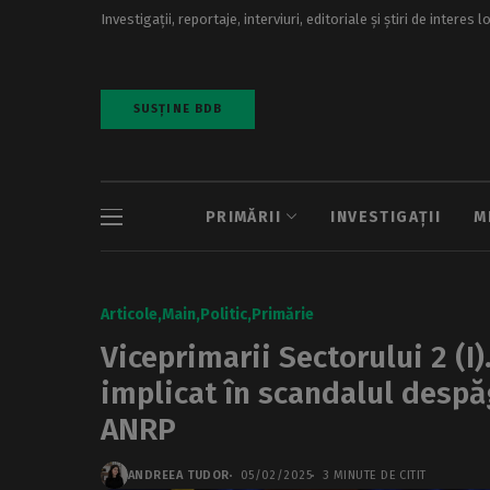
Investigații, reportaje, interviuri, editoriale și știri de interes l
SUSȚINE BDB
PRIMĂRII
INVESTIGAȚII
M
Articole
Main
Politic
Primărie
Viceprimarii Sectorului 2 (I
implicat în scandalul despă
ANRP
ANDREEA TUDOR
05/02/2025
3 MINUTE DE CITIT