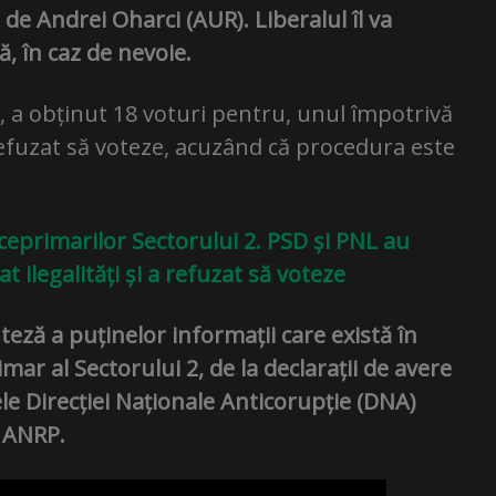
 de Andrei Oharci (AUR). Liberalul îl va
, în caz de nevoie.
e, a obținut 18 voturi pentru, unul împotrivă
 refuzat să voteze, acuzând că procedura este
iceprimarilor Sectorului 2. PSD și PNL au
 ilegalități și a refuzat să voteze
teză a puținelor informații care există în
mar al Sectorului 2, de la declarații de avere
ele Direcției Naționale Anticorupție (DNA)
a ANRP.