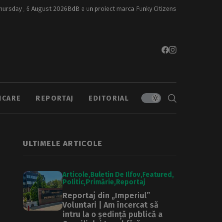
hursday , 6 August 2026
BdB e un proiect marca
Funky Citizens
ICARE
REPORTAJ
EDITORIAL
ULTIMELE ARTICOLE
Articole
Buletin De Ilfov
Featured
Politic
Primărie
Reportaj
Reportaj din „Imperiul”
Voluntari | Am încercat să
intru la o ședință publică a