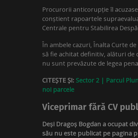
Procurorii anticorupție îl acuza
conștient rapoartele supraevalu
Centrale pentru Stabilirea Despă
În ambele cazuri, Înalta Curte de 
să fie achitat definitiv, alături de
nu sunt prevăzute de legea penal
CITEȘTE ȘI:
Sector 2 | Parcul Plu
noi parcele
Viceprimar fără CV publ
Deși Dragoș Bogdan a ocupat diver
său nu este publicat pe pagina pr