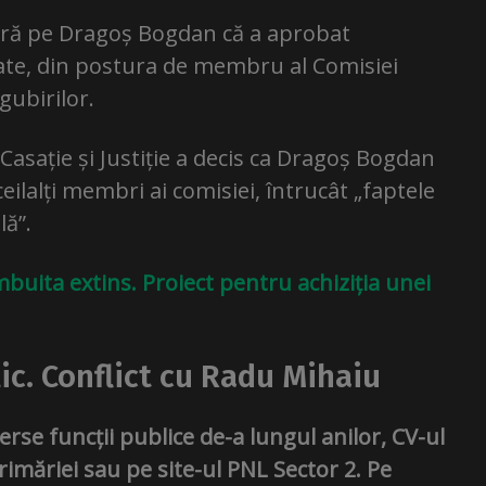
seră pe Dragoș Bogdan că a aprobat
ate, din postura de membru al Comisiei
gubirilor.
Casație și Justiție a decis ca Dragoș Bogdan
 ceilalți membri ai comisiei, întrucât „faptele
ă”.
mbuita extins. Proiect pentru achiziția unei
ic. Conflict cu Radu Mihaiu
se funcții publice de-a lungul anilor, CV-ul
imăriei sau pe site-ul PNL Sector 2.
Pe