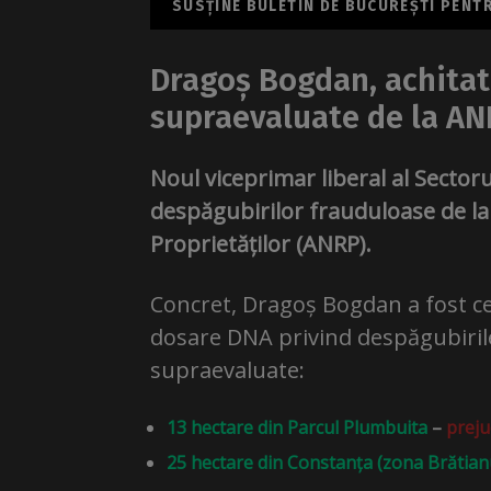
SUSȚINE BULETIN DE BUCUREȘTI PENTRU
Dragoș Bogdan, achitat
supraevaluate de la A
Noul viceprimar liberal al Sectoru
despăgubirilor frauduloase de la
Proprietăților (ANRP).
Concret, Dragoș Bogdan a fost ce
dosare DNA privind despăgubiril
supraevaluate:
13 hectare din Parcul Plumbuita
–
prejud
25 hectare din Constanța (zona Brătian