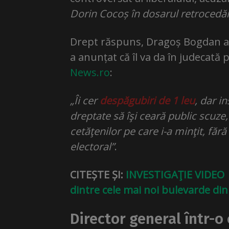
Dorin Cocoș în dosarul retrocedări
Drept răspuns, Dragoș Bogdan a in
a anunțat că îl va da în judecată 
News.ro
:
„Îi cer
despăgubiri de 1 leu
, dar i
dreptate să îşi ceară public scuze,
cetăţenilor pe care i-a minţit, făr
electoral”
.
CITEȘTE ȘI:
INVESTIGAŢIE VIDEO |
dintre cele mai noi bulevarde din
Director general într-o