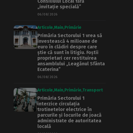
Consiliului Local fără
„invitație specială”
06/08/2026
Articole
Main
Primărie
Primăria Sectorului 1 vrea să
investească 4 milioane de
euro în clădiri despre care
știe că sunt în litigiu. Foștii
proprietari cer restituirea
ansamblului „Leagănul Sfânta
Ecaterina”
06/08/2026
Articole
Main
Primărie
Transport
Primăria Sectorului 1
interzice circulația
trotinetelor electrice în
parcurile și locurile de joacă
administrate de autoritatea
locală