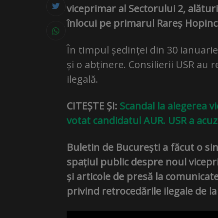
viceprimar al Sectorului 2, alături
înlocui pe primarul Rareș Hopincă
În timpul ședinței din 30 ianuari
și o abținere. Consilierii USR au
ilegală.
CITEȘTE ȘI:
Scandal la alegerea v
votat candidatul AUR. USR a acuzat
Buletin de București a făcut o sin
spațiul public despre noul vicepri
și articole de presă la comunicat
privind retrocedările ilegale de l