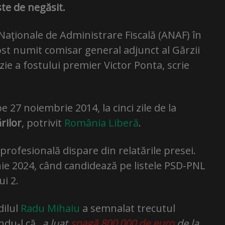
este de negăsit.
 Naţionale de Administrare Fiscală (ANAF) în
ost numit comisar general adjunct al Gărzii
zie a fostului premier Victor Ponta, scrie
e 27 noiembrie 2014, la cinci zile de la
rilor
, potrivit
România Liberă
.
profesională dispare din relatările presei.
unie 2024, când candidează pe listele PSD-PNL
ui 2.
dilul
Radu Mihaiu
a semnalat trecutul
ându-l că
„a luat
șpagă 800.000 de euro
de la