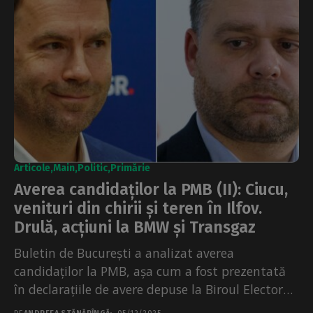
Articole
Main
Politic
Primărie
Averea candidaților la PMB (II): Ciucu,
venituri din chirii și teren în Ilfov.
Drulă, acțiuni la BMW și Transgaz
Buletin de București a analizat averea
candidaților la PMB, așa cum a fost prezentată
în declarațiile de avere depuse la Biroul Electoral
Municipal,...