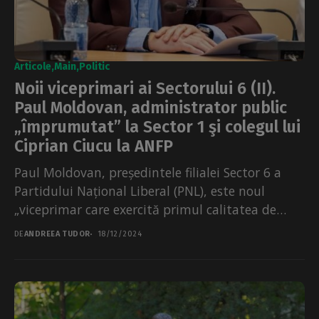
Articole
Main
Politic
Noii viceprimari ai Sectorului 6 (II).
Paul Moldovan, administrator public
„împrumutat” la Sector 1 şi colegul lui
Ciprian Ciucu la ANFP
Paul Moldovan, președintele filialei Sector 6 a
Partidului Național Liberal (PNL), este noul
„viceprimar care exercită primul calitatea de
înlocuitor de drept” al...
DE
ANDREEA TUDOR
18/12/2024