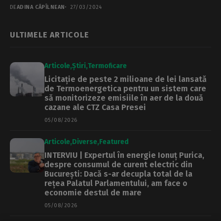
candidatura pentru postul de...
DE
ADINA CĂPÎLNEAN
27/03/2024
ULTIMELE ARTICOLE
Articole
Știri
Termoficare
Licitație de peste 2 milioane de lei lansată
de Termoenergetica pentru un sistem care
să monitorizeze emisiile în aer de la două
cazane ale CTZ Casa Presei
05/08/2026
Articole
Diverse
Featured
INTERVIU | Expertul în energie Ionuț Purica,
despre consumul de curent electric din
București: Dacă s-ar decupla total de la
rețea Palatul Parlamentului, am face o
economie destul de mare
05/08/2026