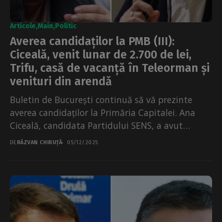
Articole
Main
Politic
Averea candidaților la PMB (III):
Ciceală, venit lunar de 2.700 de lei,
Trifu, casă de vacanță în Teleorman și
venituri din arendă
Buletin de București continuă să vă prezinte
averea candidaților la Primăria Capitalei. Ana
Ciceală, candidata Partidului SENS, a avut
venituri modeste în anul...
DE
RĂZVAN CHIRUȚĂ
05/12/2025