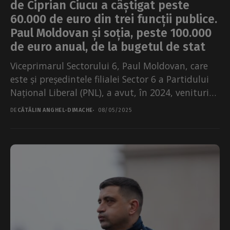
de Ciprian Ciucu a câștigat peste
60.000 de euro din trei funcții publice.
Paul Moldovan și soția, peste 100.000
de euro anual, de la bugetul de stat
Viceprimarul Sectorului 6, Paul Moldovan, care
este și președintele filialei Sector 6 a Partidului
Național Liberal (PNL), a avut, în 2024, venituri
de...
DE
CĂTĂLIN ANGHEL-DIMACHE
08/05/2025