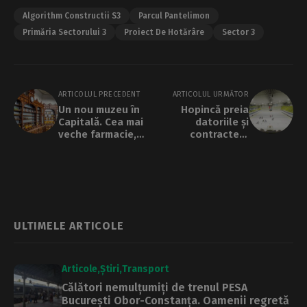
Algorithm Constructii S3
Parcul Pantelimon
Primăria Sectorului 3
Proiect De Hotărâre
Sector 3
ARTICOLUL PRECEDENT
ARTICOLUL URMĂTOR
Un nou muzeu în
Hopincă preia
Capitală. Cea mai
datoriile și
veche farmacie,
contractele
adăpostită de
Primăriei Generale
Casa Hotănaru, va
pentru Patinoarul
fi restaurată și
Flamaropol
deschisă publicului
ULTIMELE ARTICOLE
Articole
Știri
Transport
Călători nemulțumiți de trenul PESA
București Obor-Constanța. Oamenii regretă