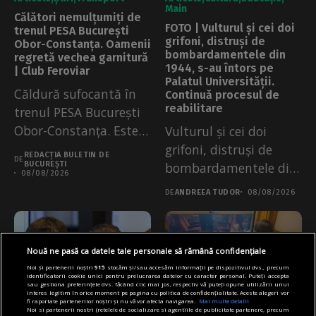
Main
Călători nemulțumiți de
FOTO | Vulturul și cei doi
trenul PESA București
grifoni, distruși de
Obor-Constanța. Oamenii
bombardamentele din
regretă vechea garnitură
1944, s-au întors pe
| Club Feroviar
Palatul Universității.
Căldură sufocantă în
Continuă procesul de
reabilitare
trenul PESA București
Obor-Constanța. Este
Vulturul și cei doi
prima garnitură
grifoni, distruși de
REDACȚIA BULETIN DE
DE
operată, pe această...
BUCUREȘTI
bombardamentele din
08/08/2026
1944, s-au întors...
DE
ANDREEA TUDOR
08/08/2026
Nouă ne pasă ca datele tale personale să rămână confidențiale
Noi și partenerii noștri
915
stocăm și/sau accesăm informații pe dispozitivul dvs., precum
identificatorii cookie unici pentru prelucrarea datelor cu caracter personal. Puteți accepta
sau gestiona preferințele dvs. făcând clic mai jos, respectiv vă puteți opune utilizării unui
interes legitim în orice moment pe pagina cu politica de confidențialitate. Aceste alegeri vor
fi raportate partenerilor noștri și nu vă vor afecta navigarea.
Mai multe detalii
Noi si partenerii nostri (retelele de socializare si agentiile de publicitate partenere, precum