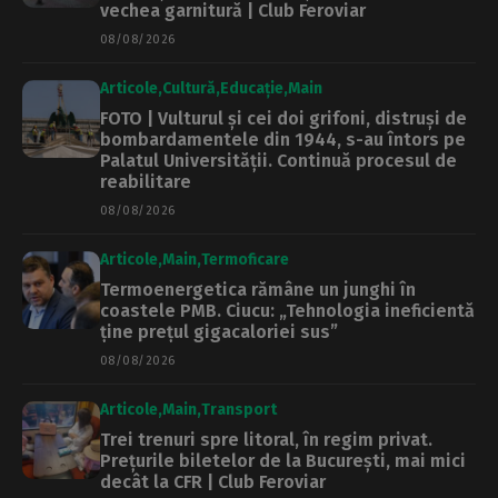
vechea garnitură | Club Feroviar
08/08/2026
Articole
Cultură
Educație
Main
FOTO | Vulturul și cei doi grifoni, distruși de
bombardamentele din 1944, s-au întors pe
Palatul Universității. Continuă procesul de
reabilitare
08/08/2026
Articole
Main
Termoficare
Termoenergetica rămâne un junghi în
coastele PMB. Ciucu: „Tehnologia ineficientă
ține prețul gigacaloriei sus”
08/08/2026
Articole
Main
Transport
Trei trenuri spre litoral, în regim privat.
Prețurile biletelor de la București, mai mici
decât la CFR | Club Feroviar