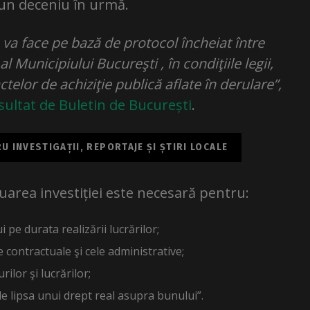
u un deceniu în urmă.
va face pe bază de protocol încheiat între
l Municipiului Bucureşti , în condiţiile legii,
ctelor de achiziţie publică aflate în derulare”,
ultat de Buletin de București
.
 INVESTIGAȚII, REPORTAJE ȘI ȘTIRI LOCALE
luarea investiției este necesară pentru:
pe durata realizării lucrărilor;
e contractuale şi cele administrative;
ilor şi lucrărilor;
de lipsa unui drept real asupra bunului”.