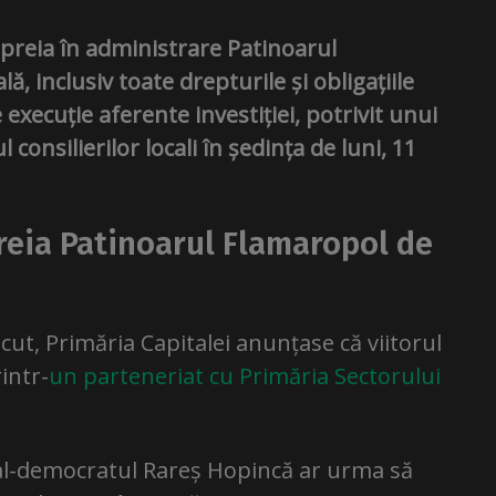
 preia în administrare Patinoarul
, inclusiv toate drepturile și obligațiile
execuție aferente investiției, potrivit unui
consilierilor locali în ședința de luni, 11
reia Patinoarul Flamaropol de
ecut, Primăria Capitalei anunțase că viitorul
intr-
un parteneriat cu Primăria Sectorului
ial-democratul Rareș Hopincă ar urma să