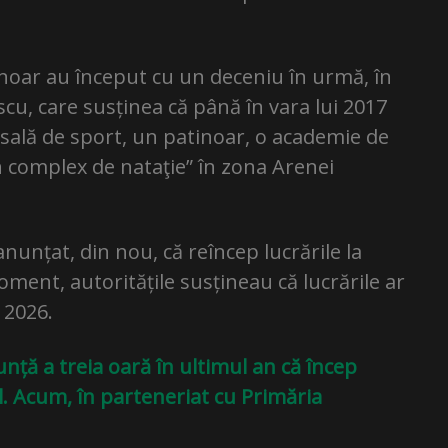
noar au început cu un deceniu în urmă, în
u, care susținea că până în vara lui 2017
 sală de sport, un patinoar, o academie de
un complex de nataţie” în zona Arenei
anunțat, din nou, că reîncep lucrările la
ment, autoritățile susțineau că lucrările ar
i 2026.
nță a treia oară în ultimul an că încep
l. Acum, în parteneriat cu Primăria