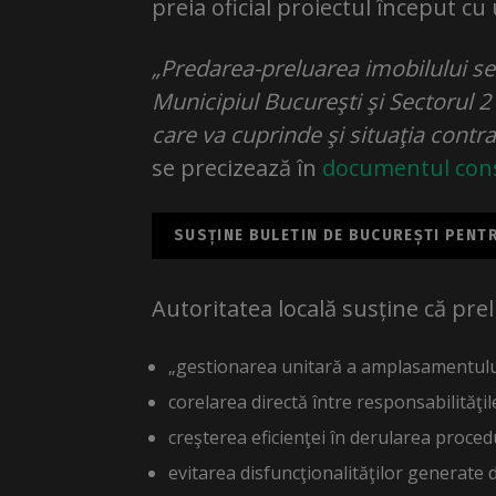
preia oficial proiectul început c
„Predarea-preluarea imobilului se 
Municipiul Bucureşti şi Sectorul 2 a
care va cuprinde şi situaţia contra
se precizează în
documentul cons
SUSȚINE BULETIN DE BUCUREȘTI PENTRU
Autoritatea locală susține că pre
„gestionarea unitară a amplasamentului 
corelarea directă între responsabilităţil
creşterea eficienţei în derularea procedur
evitarea disfuncţionalităţilor generate 