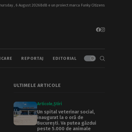
hursday , 6 August 2026
BdB e un proiect marca
Funky Citizens
ICARE
REPORTAJ
EDITORIAL
ULTIMELE ARTICOLE
Articole
Știri
Un spital veterinar social,
inaugurat la o oră de
București. Va putea găzdui
peste 5.000 de animale