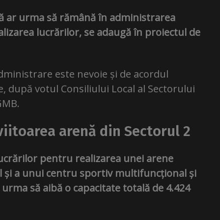
vă ar urma să rămână în administrarea
alizarea lucrărilor, se adaugă în proiectul de
dministrare este nevoie și de acordul
e, după votul Consiliului Local al Sectorului
CGMB.
viitoarea arenă din Sectorul 2
ucrărilor pentru realizarea unei arene
al și a unui centru sportiv multifuncțional și
 urma să aibă o capacitate totală de 4.424