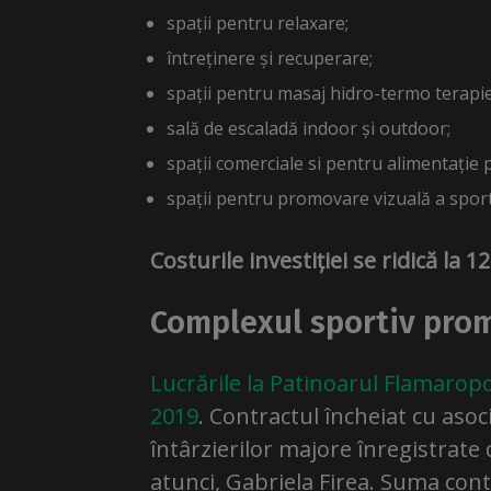
spații pentru relaxare;
întreținere și recuperare;
spații pentru masaj hidro-termo terapie
sală de escaladă indoor și outdoor;
spații comerciale si pentru alimentație p
spații pentru promovare vizuală a sport
Costurile investiției se ridică la 1
Complexul sportiv prom
Lucrările la Patinoarul Flamaropol
2019
. Contractul încheiat cu asoc
întârzierilor majore înregistrate
atunci, Gabriela Firea. Suma cont