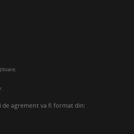
țitoare;
r.
i de agrement va fi format din: