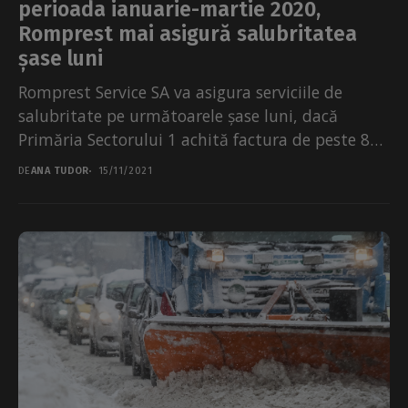
perioada ianuarie-martie 2020,
Romprest mai asigură salubritatea
șase luni
Romprest Service SA va asigura serviciile de
salubritate pe următoarele șase luni, dacă
Primăria Sectorului 1 achită factura de peste 8
milioane de...
DE
ANA TUDOR
15/11/2021