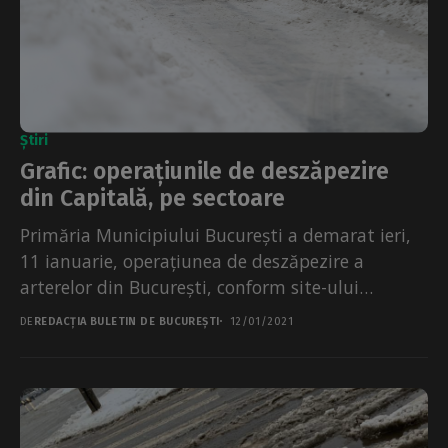
Știri
Grafic: operațiunile de deszăpezire
din Capitală, pe sectoare
Primăria Municipiului București a demarat ieri,
11 ianuarie, operațiunea de deszăpezire a
arterelor din București, conform site-ului
PMB.Controalele privitoare la acțiunile de
DE
REDACȚIA BULETIN DE BUCUREȘTI
12/01/2021
deszăpezire...