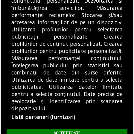
conținutului personalizat. Dezvoltarea și
Articole
Știri
Transport
îmbunătățirea serviciilor. Măsurarea
Restricții de circulație pe Strada Witting. Se
performanței reclamelor. Stocarea și/sau
fac lucrări la rețeaua de termoficare
accesarea informațiilor de pe un dispozitiv.
07/08/2026
Utilizarea profilurilor pentru selectarea
publicității personalizate. Crearea
profilurilor de conținut personalizat. Crearea
profilurilor pentru publicitate personalizată.
MODIFICĂ SETĂRILE COOKIES
Măsurarea performanței conținutului.
Înțelegerea publicului prin statistici sau
combinații de date din surse diferite.
© Copyright 2025 - Buletin de București.
Utilizarea de date limitate pentru a selecta
Găzduit de
Presslabs.com
. Powered by
TRS Design
.
publicitatea. Utilizarea datelor limitate
Despre
Media
Politică De
Cookie
Cookie
Noi
Kit
Confidențialitate
Policy (EU)
Policy
pentru a selecta conținutul. Date precise de
geolocație și identificarea prin scanarea
dispozitivului.
Share this selection
Tweet
Listă parteneri (furnizori)
Facebook
Tweet
LinkedIn
Facebook
ACCEPT TOATE
LinkedIn