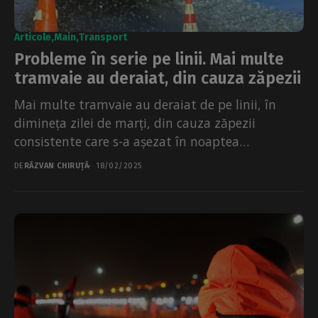
Articole
Main
Transport
Probleme în serie pe linii. Mai multe
tramvaie au deraiat, din cauza zăpezii
Mai multe tramvaie au deraiat de pe linii, în
dimineța zilei de marți, din cauza zăpezii
consistente care s-a așezat în noaptea
anterioară....
DE
RĂZVAN CHIRUȚĂ
18/02/2025