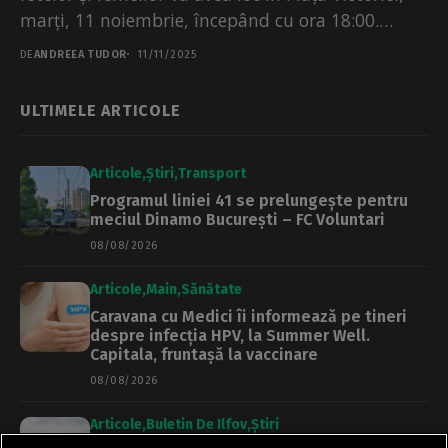
marți, 11 noiembrie, începând cu ora 18:00.
Manifestația...
DE
ANDREEA TUDOR
11/11/2025
ULTIMELE ARTICOLE
Articole
Știri
Transport
Programul liniei 41 se prelungește pentru
meciul Dinamo București – FC Voluntari
08/08/2026
Articole
Main
Sănătate
Caravana cu Medici îi informează pe tineri
despre infecția HPV, la Summer Well.
Capitala, fruntașă la vaccinare
08/08/2026
Articole
Buletin De Ilfov
Știri