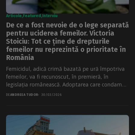
Articole
Featured
Interviu
De ce a fost nevoie de o lege separată
pentru uciderea femeilor. Victoria
Stoiciu: Tot ce ține de drepturile
femeilor nu reprezintă o prioritate în
România
Femicidul, adică crimă bazată pe ură împotriva
femeilor, va fi recunoscut, în premieră, în
legislația românească. Adoptarea care condamnă
în mod explicit uciderea...
DE
ANDREEA TUDOR
30/03/2026