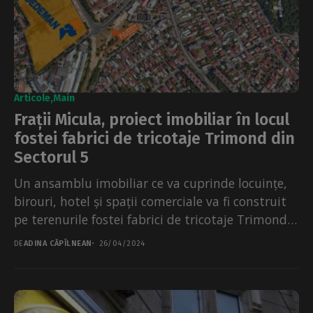
Articole
Main
Frații Micula, proiect imobiliar în locul
fostei fabrici de tricotaje Trimond din
Sectorul 5
Un ansamblu imobiliar ce va cuprinde locuințe,
birouri, hotel și spații comerciale va fi construit
pe terenurile fostei fabrici de tricotaje Trimond
din...
DE
ADINA CĂPÎLNEAN
26/04/2024