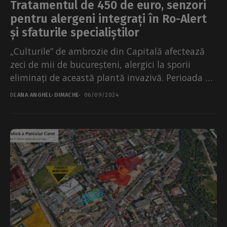
Tratamentul de 450 de euro, senzori
pentru alergeni integrați în Ro-Alert
și sfaturile specialiștilor
„Culturile” de ambrozie din Capitală afectează
zeci de mii de bucureșteni, alergici la sporii
eliminați de această plantă invazivă. Perioada de
început de...
DE
ANA ANGHEL-DIMACHE
06/09/2024