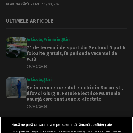
salubrizării a cinci...
DE
ADINA CĂPÎLNEAN
19/08/2023
ULTIMELE ARTICOLE
Articole
Primărie
Știri
71 de terenuri de sport din Sectorul 6 pot fi
folosite gratuit, în perioada vacanței de
vară
09/08/2026
Articole
Știri
Se întrerupe curentul electric în București,
Ilfov și Giurgiu. Rețele Electrice Muntenia
anunță care sunt zonele afectate
09/08/2026
Articole
Cultură
Știri
Nouă ne pasă ca datele tale personale să rămână confidențiale
Aproape o lună de evenimente cu acces
Noi și partenerii noștri
915
stocăm și/sau accesăm informații pe dispozitivul dvs., precum