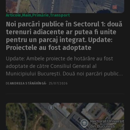
Articole
Main
Primărie
Transport
Noi parcări publice în Sectorul 1: două
terenuri adiacente ar putea fi unite
pentru un parcaj integrat. Update:
Proiectele au fost adoptate
Update: Ambele proiecte de hotărâre au fost
adoptate de către Consiliul General al
Municipiului București. Două noi parcări publice
ar putea fi amenajate...
DE
ANDREEA STĂNĂRÎNGĂ
25/07/2026