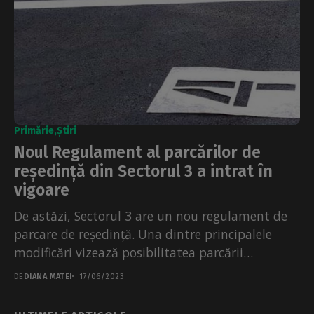
Primărie
Știri
Noul Regulament al parcărilor de
reședință din Sectorul 3 a intrat în
vigoare
De astăzi, Sectorul 3 are un nou regulament de
parcare de reședință. Una dintre principalele
modificări vizează posibilitatea parcării
temporare, pe locurile de...
DE
DIANA MATEI
17/06/2023