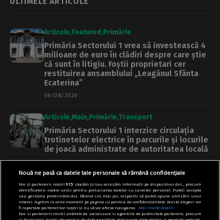
ULTIMELE ARTICOLE
Articole
Featured
Primărie
Primăria Sectorului 1 vrea să investească 4
milioane de euro în clădiri despre care știe
că sunt în litigiu. Foștii proprietari cer
restituirea ansamblului „Leagănul Sfânta
Ecaterina”
06/08/2026
Articole
Main
Primărie
Transport
Primăria Sectorului 1 interzice circulația
trotinetelor electrice în parcurile și locurile
de joacă administrate de autoritatea locală
06/08/2026
Nouă ne pasă ca datele tale personale să rămână confidențiale
Articole
Știri
Noi și partenerii noștri
915
stocăm și/sau accesăm informații pe dispozitivul dvs., precum
identificatorii cookie unici pentru prelucrarea datelor cu caracter personal. Puteți accepta
Plimbările gratuite cu caiacul și canoea pe
sau gestiona preferințele dvs. făcând clic mai jos, respectiv vă puteți opune utilizării unui
interes legitim în orice moment pe pagina cu politica de confidențialitate. Aceste alegeri vor
Dâmbovița se prelungesc până în octombrie
fi raportate partenerilor noștri și nu vă vor afecta navigarea.
Mai multe detalii
Noi si partenerii nostri (retelele de socializare si agentiile de publicitate partenere, precum
06/08/2026
si furnizorii nostri de servicii de date analitice) prelucram date pentru a permite website-