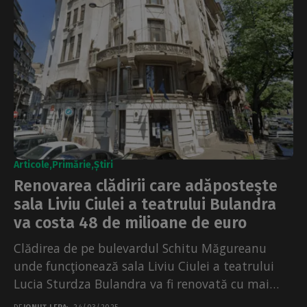
Articole
Primărie
Știri
Renovarea clădirii care adăposteşte
sala Liviu Ciulei a teatrului Bulandra
va costa 48 de milioane de euro
Clădirea de pe bulevardul Schitu Măgureanu
unde funcţionează sala Liviu Ciulei a teatrului
Lucia Sturdza Bulandra va fi renovată cu mai
bine de...