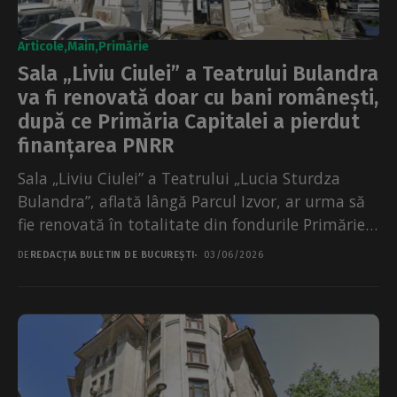
Articole
Main
Primărie
Sala „Liviu Ciulei” a Teatrului Bulandra
va fi renovată doar cu bani românești,
după ce Primăria Capitalei a pierdut
finanțarea PNRR
Sala „Liviu Ciulei” a Teatrului „Lucia Sturdza
Bulandra”, aflată lângă Parcul Izvor, ar urma să
fie renovată în totalitate din fondurile Primăriei
Capitalei...
DE
REDACȚIA BULETIN DE BUCUREȘTI
03/06/2026