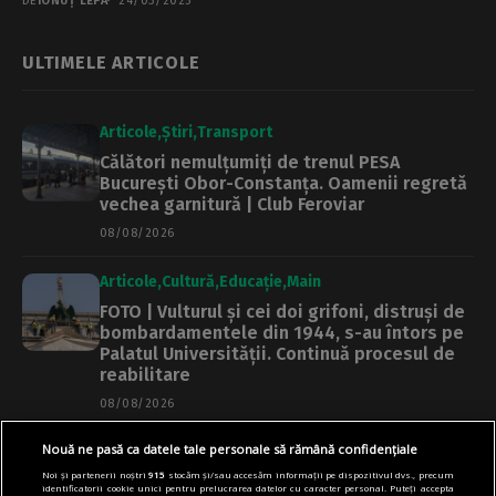
DE
IONUȚ LEPA
24/03/2025
ULTIMELE ARTICOLE
Articole
Știri
Transport
Călători nemulțumiți de trenul PESA
București Obor-Constanța. Oamenii regretă
vechea garnitură | Club Feroviar
08/08/2026
Articole
Cultură
Educație
Main
FOTO | Vulturul și cei doi grifoni, distruși de
bombardamentele din 1944, s-au întors pe
Palatul Universității. Continuă procesul de
reabilitare
08/08/2026
Nouă ne pasă ca datele tale personale să rămână confidențiale
Articole
Main
Termoficare
Noi și partenerii noștri
915
stocăm și/sau accesăm informații pe dispozitivul dvs., precum
Termoenergetica rămâne un junghi în
identificatorii cookie unici pentru prelucrarea datelor cu caracter personal. Puteți accepta