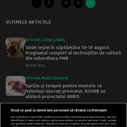
1
…
3
4
5
ULTIMELE ARTICOLE
Articole
Cultură
Main
Unde ieșim în săptămâna 10-16 august.
Programul complet al instituțiilor de cultură
din subordinea PMB
08/08/2026
Articole
Main
Sănătate
Sprijin și terapie pentru mamele cu
bebeluși născuți prematur. ASSMB se
alătură proiectului ARNIS
08/08/2026
Nouă ne pasă ca datele tale personale să rămână confidențiale
Articole
Main
Transport
Noi și partenerii noștri
915
stocăm și/sau accesăm informații pe dispozitivul dvs., precum
identificatorii cookie unici pentru prelucrarea datelor cu caracter personal. Puteți accepta
În prag de insolvență, transportul din
sau gestiona preferințele dvs. făcând clic mai jos, respectiv vă puteți opune utilizării unui
interes legitim în orice moment pe pagina cu politica de confidențialitate. Aceste alegeri vor