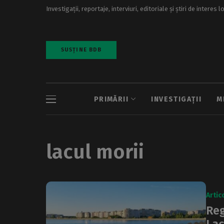
Investigații, reportaje, interviuri, editoriale și știri de interes l
SUSȚINE BDB
PRIMĂRII
INVESTIGAȚII
M
lacul morii
Artic
Reg