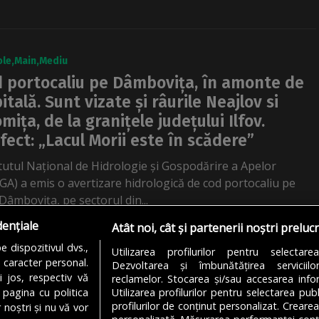
ole
Main
Mediu
 portocaliu pe Dâmbovița, în amonte de
itală. Sunt vizate și râurile Neajlov si
omița, de la granițele județului Ilfov.
fect: „Lacul Morii este în scădere”
itutul Național de Hidrologie și Gospodărire a Apelor
GA) a emis o avertizare hidrologică de cod portocaliu pe
Dâmbovița, pe sectorul din...
dențiale
ACȚIA BULETIN DE BUCUREȘTI
08/10/2025
Atât noi, cât și partenerii noștri preluc
 dispozitivul dvs.,
Utilizarea profilurilor pentru selectare
u caracter personal.
Dezvoltarea și îmbunătățirea serviciil
3
…
5
i jos, respectiv vă
reclamelor. Stocarea și/sau accesarea infor
 pagina cu politica
Utilizarea profilurilor pentru selectarea publ
profilurilor de conținut personalizat. Crearea
 noștri și nu vă vor