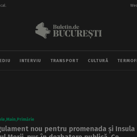
ocal.
Wed
EDIU
INTERVIU
TRANSPORT
CULTURĂ
TERMOF
ole
Main
Primărie
ulament nou pentru promenada și Insula