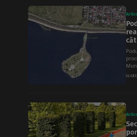
Artic
Pod
rea
căt
Podu
proc
Munic
DE
CĂT
Artic
Sec
por