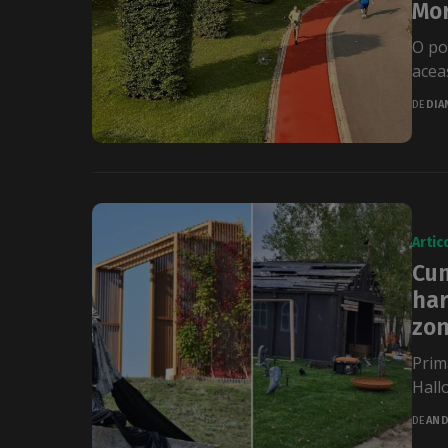
Mor
O po
aceas
DE
DIA
Artic
Cum
har
zon
Prim
Hall
DE
AND