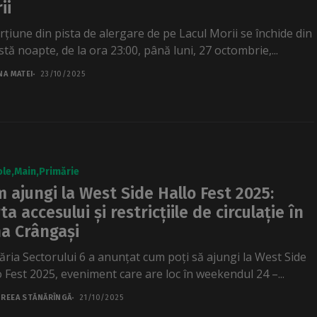
ii
rțiune din pista de alergare de pe Lacul Morii se închide din
tă noapte, de la ora 23:00, până luni, 27 octombrie,...
NA MATEI
23/10/2025
ole
Main
Primărie
 ajungi la West Side Hallo Fest 2025:
ta accesului și restricțiile de circulație în
a Crângași
ăria Sectorului 6 a anunțat cum poți să ajungi la West Side
o Fest 2025, eveniment care are loc în weekendul 24 –...
REEA STĂNĂRÎNGĂ
21/10/2025