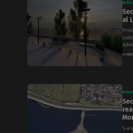
Artic
Sec
al 
Prim
sudi
Admin
DE
AND
Artic
Sec
rea
Mor
S-a l