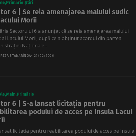
ole
Primărie
Știri
tor 6 | Se reia amenajarea malului sudic
Lacului Morii
ăria Sectorului 6 a anunțat că se reia amenajarea malului
c al Lacului Morii, după ce a obținut acordul din partea
istrației Naționale...
REEA STĂNĂRÎNGĂ
27/02/2026
ole
Main
Primărie
tor 6 | S-a lansat licitația pentru
bilitarea podului de acces pe Insula Lacul
ii
ansat licitația pentru reabilitarea podului de acces pe Insula