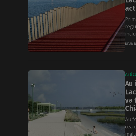
Lac
act
Prim
regu
inclu
DE
AND
Artic
Au 
Lac
va 
Chi
Au f
cea 
malul