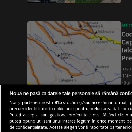
Artic
Cod
Cap
Ial
Pre
Inst
(INH
râul 
Nouă ne pasă ca datele tale personale să rămână confi
DE
RED
Noi și partenerii noștri
915
stocăm și/sau accesăm informații pe
precum identificatorii cookie unici pentru prelucrarea datelor c
1
2
Puteți accepta sau gestiona preferințele dvs. făcând clic ma
puteți opune utilizării unui interes legitim în orice moment pe
de confidențialitate. Aceste alegeri vor fi raportate partenerilor