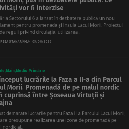
ul Morii, pus în dezbatere publică. Ce
ivități vor fi interzise
ăria Sectorului 6 a lansat în dezbatere publică un nou
lament pentru promenada și Insula Lacul Morii. Proiectul
de reguli privind circulația, utilizarea...
REEA STĂNĂRÎNGĂ
05/08/2026
ole
Main
Mediu
Primărie
început lucrările la Faza a II-a din Parcul
ul Morii. Promenadă de pe malul nordic
fi cuprinsă între Șoseaua Virtuții și
ajna
ost demarate lucrările pentru Faza II a Parcului Lacul Morii,
care presupune realizarea unei zone de promenadă pe
 nordic al...