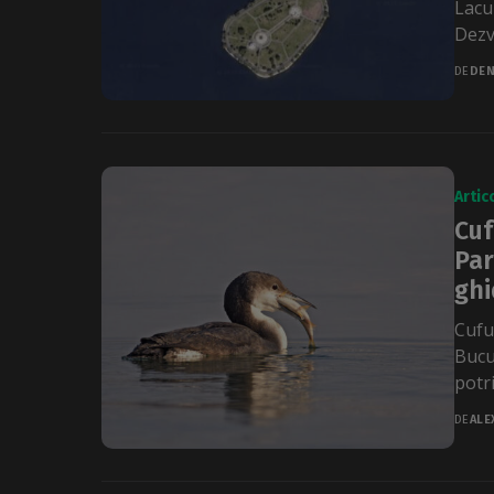
Lacu
Dezv
DE
DEN
Artic
Cuf
Par
ghi
Cufun
Bucu
potri
DE
ALE