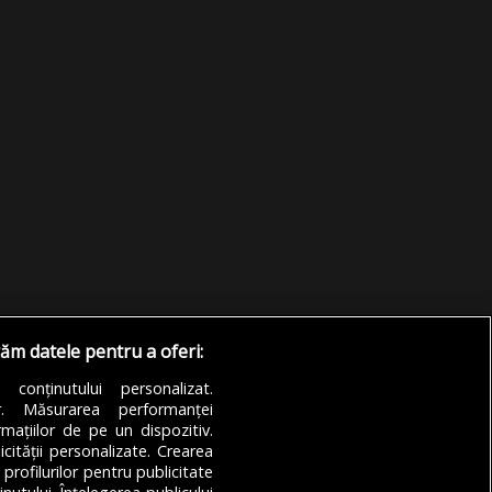
răm datele pentru a oferi:
a conținutului personalizat.
or. Măsurarea performanței
mațiilor de pe un dispozitiv.
icității personalizate. Crearea
 profilurilor pentru publicitate