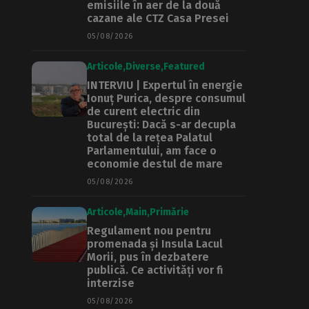
emisiile în aer de la două
cazane ale CTZ Casa Presei
05/08/2026
Articole
Diverse
Featured
INTERVIU | Expertul în energie
Ionuț Purica, despre consumul
de curent electric din
București: Dacă s-ar decupla
total de la rețea Palatul
Parlamentului, am face o
economie destul de mare
05/08/2026
Articole
Main
Primărie
Regulament nou pentru
promenada și Insula Lacul
Morii, pus în dezbatere
publică. Ce activități vor fi
interzise
05/08/2026