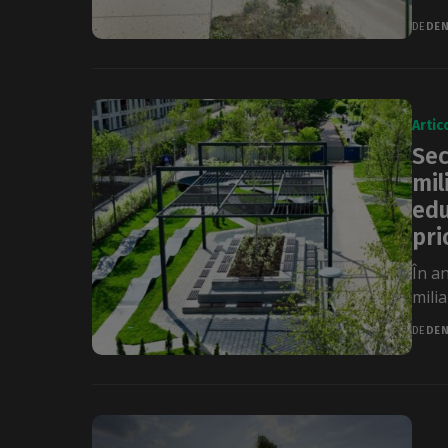
DE
DEN
Artic
Sec
mil
edu
pri
În a
milia
DE
DEN