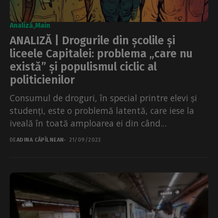
Analiză
Main
ANALIZĂ | Drogurile din școlile și
liceele Capitalei: problema „care nu
există” și populismul ciclic al
politicienilor
Consumul de droguri, în special printre elevi și
studenți, este o problemă latentă, care iese la
iveală în toată amploarea ei din când...
DE
ADINA CĂPÎLNEAN
21/09/2023