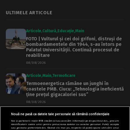
ULTIMELE ARTICOLE
Articole
Cultură
Educație
Main
FOTO | Vulturul și cei doi grifoni, distruși de
bombardamentele din 1944, s-au întors pe
Palatul Universității. Continuă procesul de
reabilitare
08/08/2026
Articole
Main
Termoficare
Termoenergetica rămâne un junghi în
coastele PMB. Ciucu: „Tehnologia ineficientă
ține prețul gigacaloriei sus”
08/08/2026
Nouă ne pasă ca datele tale personale să rămână confidențiale
Articole
Main
Transport
Noi și partenerii noștri
915
stocăm și/sau accesăm informații pe dispozitivul dvs., precum
Trei trenuri spre litoral, în regim privat.
identificatorii cookie unici pentru prelucrarea datelor cu caracter personal. Puteți accepta
Prețurile biletelor de la București, mai mici
sau gestiona preferințele dvs. făcând clic mai jos, respectiv vă puteți opune utilizării unui