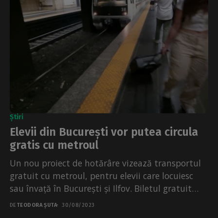
Știri
Elevii din București vor putea circula
gratis cu metroul
Un nou proiect de hotărâre vizează transportul
gratuit cu metroul, pentru elevii care locuiesc
sau învață în București și Ilfov. Biletul gratuit
va...
DE
TEODORA ȘUTA
30/08/2023