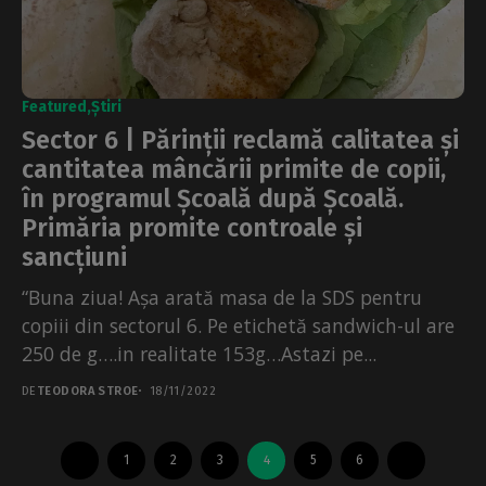
Featured
Știri
Sector 6 | Părinții reclamă calitatea și
cantitatea mâncării primite de copii,
în programul Școală după Școală.
Primăria promite controale și
sancțiuni
“Buna ziua! Așa arată masa de la SDS pentru
copiii din sectorul 6. Pe etichetă sandwich-ul are
250 de g….in realitate 153g…Astazi pe...
DE
TEODORA STROE
18/11/2022
1
2
3
4
5
6