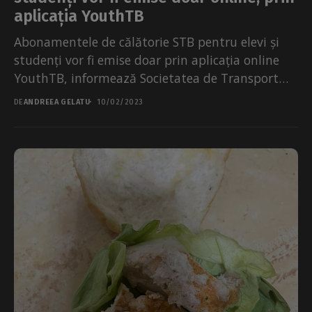
aplicația YouthTB
Abonamentele de călătorie STB pentru elevi și
studenți vor fi emise doar prin aplicația online
YouthTB, informează Societatea de Transport
STB SA. Aplicația...
DE
ANDREEA GELATU
10/02/2023