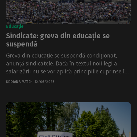
Educație
Sindicate: greva din educație se
suspendă
Greva din educație se suspendă condiţionat,
anunță sindicatele. Dacă în textul noii legi a
salarizării nu se vor aplică principiile cuprinse în
ordonanţa...
DE
DIANA MATEI
12/06/2023