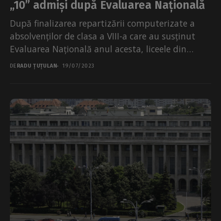
„10” admiși după Evaluarea Națională
După finalizarea repartizării computerizate a
absolvenților de clasa a VIII-a care au susținut
Evaluarea Națională anul acesta, liceele din
București au avut cei...
DE
RADU ȚUȚULAN
19/07/2023