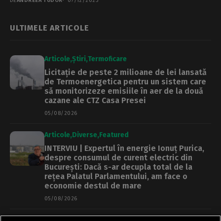
DE
ANDREEA TUDOR
07/12/2023
ULTIMELE ARTICOLE
Articole
Știri
Termoficare
Licitație de peste 2 milioane de lei lansată
de Termoenergetica pentru un sistem care
să monitorizeze emisiile în aer de la două
cazane ale CTZ Casa Presei
05/08/2026
Articole
Diverse
Featured
INTERVIU | Expertul în energie Ionuț Purica,
despre consumul de curent electric din
București: Dacă s-ar decupla total de la
rețea Palatul Parlamentului, am face o
economie destul de mare
05/08/2026
Articole
Main
Primărie