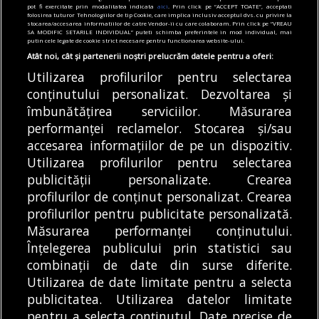
pot fi exercitate prin modalitatea indicata
aici
. Prin click pe “ACCEPT TOATE”, acceptati
ajutor pentru îngrijirea bebelușilor. Cât
folosirea tuturor Tehnologiilor de tip Cookie, care implica inclusiv acceptul dvs. cu privire la
stocarea/accesarea informatiilor de catre Vendor-ii cu care colaboram. Prin click pe “VREAU
valorează tichetul social
SA MODIFIC SETARILE INDIVIDUAL” puteti schimba preferintele in mod individual, mai
putin cele legate de cookie strict necesare pentru functionarea website-ului.
05/08/2026
Atât noi, cât și partenerii noștri prelucrăm datele pentru a oferi:
Utilizarea profilurilor pentru selectarea
Articole
Știri
conținutului personalizat. Dezvoltarea și
Noi întreruperi de curent în București, Ilfov
și Giurgiu. Rețele Electrice Muntenia
îmbunătățirea serviciilor. Măsurarea
transmite lista actualizată a străzilor
performanței reclamelor. Stocarea și/sau
afectate
accesarea informațiilor de pe un dispozitiv.
05/08/2026
Utilizarea profilurilor pentru selectarea
publicității personalizate. Crearea
profilurilor de conținut personalizat. Crearea
profilurilor pentru publicitate personalizată.
MODIFICĂ SETĂRILE COOKIES
Măsurarea performanței conținutului.
Înțelegerea publicului prin statistici sau
combinații de date din surse diferite.
© Copyright 2025 - Buletin de București.
Utilizarea de date limitate pentru a selecta
Găzduit de
Presslabs.com
. Powered by
TRS Design
.
publicitatea. Utilizarea datelor limitate
Despre
Media
Politică De
Cookie
Cookie
Noi
Kit
Confidențialitate
Policy (EU)
Policy
pentru a selecta conținutul. Date precise de