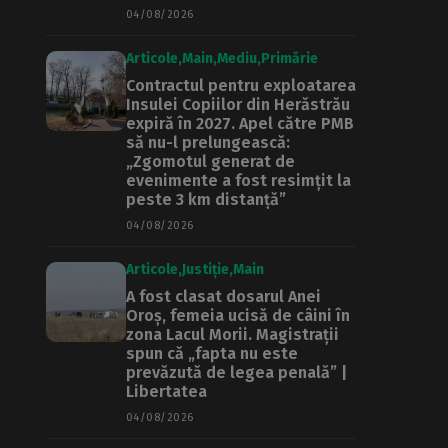
04/08/2026
Articole
Main
Mediu
Primărie
Contractul pentru exploatarea
Insulei Copiilor din Herăstrău
expiră în 2027. Apel către PMB
să nu-l prelungească:
„Zgomotul generat de
evenimente a fost resimțit la
peste 3 km distanță”
04/08/2026
Articole
Justiție
Main
A fost clasat dosarul Anei
Oroș, femeia ucisă de câini în
zona Lacul Morii. Magistrații
spun că „fapta nu este
prevăzută de legea penală” |
Libertatea
04/08/2026