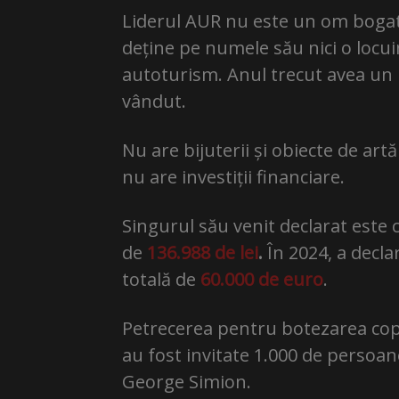
Liderul AUR nu este un om bogat, 
deține pe numele său nici o locuin
autoturism. Anul trecut avea un F
vândut.
Nu are bijuterii și obiecte de ar
nu are investiții financiare.
Singurul său venit declarat este c
de
136.988 de lei
.
În 2024, a decla
totală de
60.000 de euro
.
Petrecerea pentru botezarea copilu
au fost invitate 1.000 de persoan
George Simion.