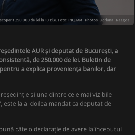
scoperit 250.000 de lei în 10 zile. Foto: INQUAM_Photos_Adriana_Neagoe
reședintele AUR și deputat de București, a
onsistentă, de 250.000 de lei. Buletin de
n pentru a explica proveniența banilor, dar
eședinție și una dintre cele mai vizibile
”, este la al doilea mandat ca deputat de
pună câte o declarație de avere la începutul