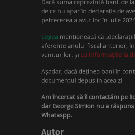
Dacă suma reprezintă banii de la 
de ce nu apar în declarația de av
petrecerea a avut loc în iulie 2024
Legea
menționeacă că „declaraţii
aferente anului fiscal anterior, în
veniturilor, şi
cu informaţiile la d
Așadar, dacă deținea bani în cont 
documentul depus în acea zi.
Am încercat să îl contactăm pe li
dar George Simion nu a răspuns ni
Whataspp.
Autor