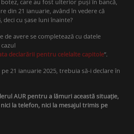
botez, care au fost ulterior puși în bancă,
ere din 21 ianuarie, având în vedere că
, deci cu șase luni înainte?
le de avere se completează cu datele
 cazul
ata declarării pentru celelalte capitole
”.
pe 21 ianuarie 2025, trebuia să-i declare în
derul AUR pentru a lămuri această situație,
ci la telefon, nici la mesajul trimis pe