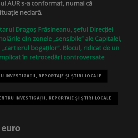
rul AUR s-a conformat, numai că
ituație neclară.
arul Dragoș Frăsineanu, șeful Direcției
lările din zonele „sensibile” ale Capitalei,
cartierul bogaților”. Blocul, ridicat de un
 implicat în retrocedări controversate
 INVESTIGAȚII, REPORTAJE ȘI ȘTIRI LOCALE
NTRU INVESTIGAȚII, REPORTAJE ȘI ȘTIRI LOCALE
 euro