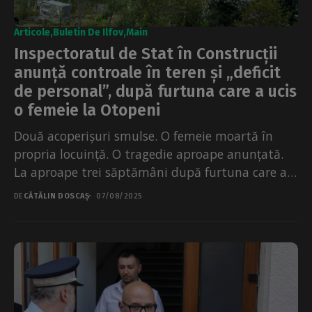
Articole
Buletin De Ilfov
Main
Inspectoratul de Stat în Construcții
anunță controale în teren și „deficit
de personal”, după furtuna care a ucis
o femeie la Otopeni
Două acoperișuri smulse. O femeie moartă în
propria locuință. O tragedie aproape anunțată.
La aproape trei săptămâni după furtuna care a
lovit Otopeniul,...
DE
CĂTĂLIN DOSCAȘ
07/08/2025