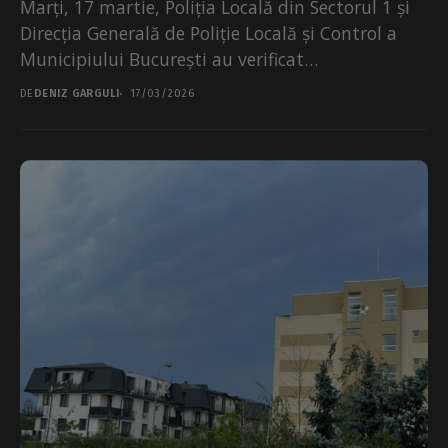
Marți, 17 martie, Poliția Locală din Sectorul 1 și
Direcția Generală de Poliție Locală și Control a
Municipiului București au verificat
transportatorii aflați...
DE
DENIZ GARGULI
17/03/2026