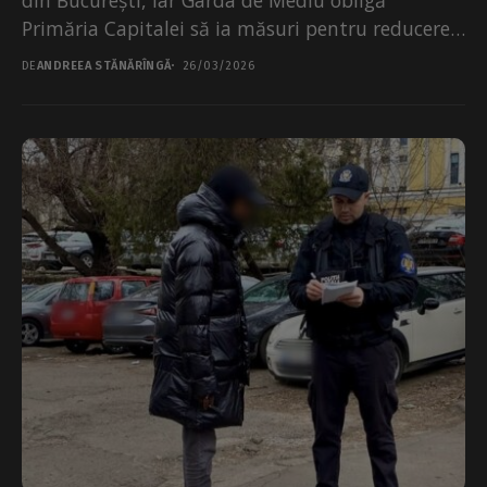
Primăria Capitalei să ia măsuri pentru reducerea
acesteia,...
DE
ANDREEA STĂNĂRÎNGĂ
26/03/2026