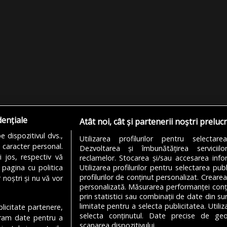
dențiale
Atât noi, cât și partenerii noștri preluc
 dispozitivul dvs.,
Utilizarea profilurilor pentru selectare
u caracter personal.
Dezvoltarea și îmbunătățirea serviciil
i jos, respectiv vă
reclamelor. Stocarea și/sau accesarea infor
 pagina cu politica
Utilizarea profilurilor pentru selectarea publ
profilurilor de conținut personalizat. Crearea
 noștri și nu vă vor
personalizată. Măsurarea performanței conțin
prin statistici sau combinații de date din sur
limitate pentru a selecta publicitatea. Utili
ublicitate partenere,
MODIFICĂ SETĂRILE COOKIES
selecta conținutul. Date precise de geol
ucram date pentru a
scanarea dispozitivului.