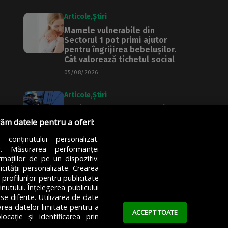
Articole
Știri
Mamele vulnerabile din
Sectorul 1 pot primi ajutor
pentru îngrijirea bebelușilor.
Cât valorează tichetul social
05/08/2026
Articole
Știri
Noi întreruperi de curent în
București, Ilfov și Giurgiu.
răm datele pentru a oferi:
Rețele Electrice Muntenia
transmite lista actualizată a
a conținutului personalizat.
străzilor afectate
or. Măsurarea performanței
mațiilor de pe un dispozitiv.
05/08/2026
icității personalizate. Crearea
 profilurilor pentru publicitate
utului. Înțelegerea publicului
se diferite. Utilizarea de date
zarea datelor limitate pentru a
ACCEPT TOATE
ocație și identificarea prin