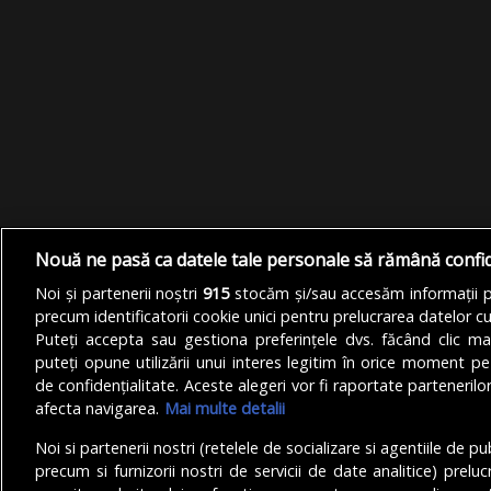
Nouă ne pasă ca datele tale personale să rămână confi
Noi și partenerii noștri
915
stocăm și/sau accesăm informații pe
precum identificatorii cookie unici pentru prelucrarea datelor c
Puteți accepta sau gestiona preferințele dvs. făcând clic ma
puteți opune utilizării unui interes legitim în orice moment pe
de confidențialitate. Aceste alegeri vor fi raportate partenerilor
afecta navigarea.
Mai multe detalii
Noi si partenerii nostri (retelele de socializare si agentiile de p
precum si furnizorii nostri de servicii de date analitice) prel