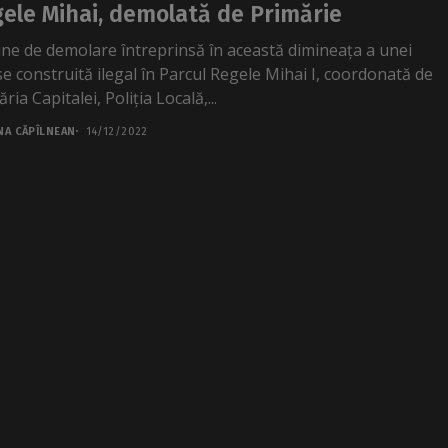
ele Mihai, demolată de Primărie
une de demolare întreprinsă în această dimineața a unei
se construită ilegal în Parcul Regele Mihai I, coordonată de
ria Capitalei, Poliția Locală,...
NA CĂPÎLNEAN
14/12/2022