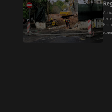
Reg
Acți
tera
Primă
DE
ADI