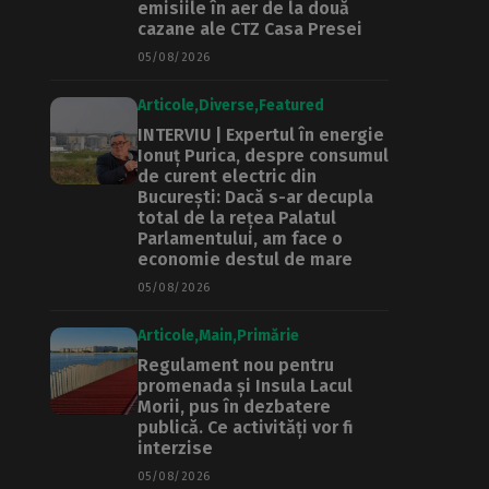
emisiile în aer de la două
cazane ale CTZ Casa Presei
05/08/2026
Articole
Diverse
Featured
INTERVIU | Expertul în energie
Ionuț Purica, despre consumul
de curent electric din
București: Dacă s-ar decupla
total de la rețea Palatul
Parlamentului, am face o
economie destul de mare
05/08/2026
Articole
Main
Primărie
Regulament nou pentru
promenada și Insula Lacul
Morii, pus în dezbatere
publică. Ce activități vor fi
interzise
05/08/2026