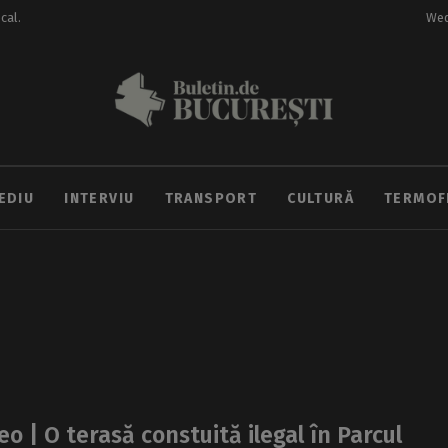
ocal.
Wed
EDIU
INTERVIU
TRANSPORT
CULTURĂ
TERMOF
eo | O terasă constuită ilegal în Parcul