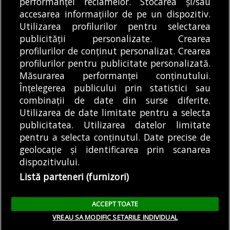
performanței reclamelor. Stocarea și/sau
Liniei...
DE
ANDREEA STĂNĂRÎNGĂ
metrou,...
accesarea informațiilor de pe un dispozitiv.
07/08/2026
DE
ANDREEA STĂNĂRÎNGĂ
07/08/2026
Utilizarea profilurilor pentru selectarea
publicității personalizate. Crearea
profilurilor de conținut personalizat. Crearea
profilurilor pentru publicitate personalizată.
MODIFICĂ SETĂRILE COOKIES
Măsurarea performanței conținutului.
Înțelegerea publicului prin statistici sau
combinații de date din surse diferite.
© Copyright 2025 - Buletin de București.
Utilizarea de date limitate pentru a selecta
Găzduit de
Presslabs.com
. Powered by
TRS Design
.
publicitatea. Utilizarea datelor limitate
Despre
Media
Politică De
Cookie
Cookie
Noi
Kit
Confidențialitate
Policy (EU)
Policy
pentru a selecta conținutul. Date precise de
geolocație și identificarea prin scanarea
dispozitivului.
Share this selection
Tweet
Listă parteneri (furnizori)
Facebook
Tweet
LinkedIn
Facebook
ACCEPT TOATE
LinkedIn
VREAU SA MODIFIC SETARILE INDIVIDUAL