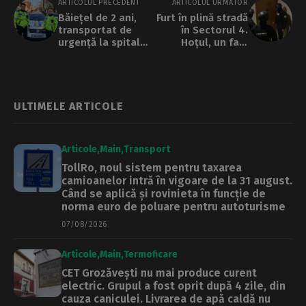
ARTICOLUL PRECEDENT
ARTICOLUL URMĂTOR
Băiețel de 2 ani,
Furt în plină stradă
transportat de
în Sectorul 4.
urgență la spital
Hoțul, un fals
cu ajutorul Poliției.
polițist.
Copilul suferise un
traumatism cranian
ULTIMELE ARTICOLE
Articole
Main
Transport
TollRo, noul sistem pentru taxarea
camioanelor intră în vigoare de la 31 august.
Când se aplică și rovinieta în funcție de
norma euro de poluare pentru autoturisme
07/08/2026
Articole
Main
Termoficare
CET Grozăvești nu mai produce curent
electric. Grupul a fost oprit după 4 zile, din
cauza caniculei. Livrarea de apă caldă nu