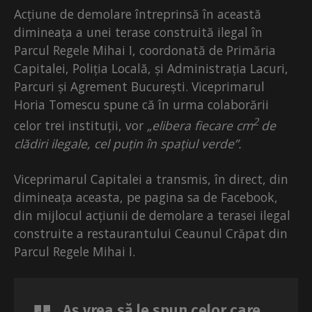
Acțiune de demolare întreprinsă în această
dimineața a unei terase construită ilegal în
Parcul Regele Mihai I, coordonată de Primăria
Capitalei, Poliția Locală, și Administrația Lacuri,
Parcuri și Agrement București. Viceprimarul
Horia Tomescu spune că în urma colaborării
2
celor trei instituții, vor
„elibera fiecare cm
de
clădiri ilegale, cel puțin în spațiul verde”.
Viceprimarul Capitalei a transmis, în direct, din
dimineața aceasta, pe pagina sa de Facebook,
din mijlocul acțiunii de demolare a terasei ilegal
construite a restaurantului Ceaunul Crăpat din
Parcul Regele Mihai I.
Aș vrea să le spun celor care