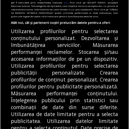
pot fi exercitate prin modalitatea indicata
aici
. Prin click pe “ACCEPT TOATE”, acceptati
ajutor pentru îngrijirea bebelușilor. Cât
folosirea tuturor Tehnologiilor de tip Cookie, care implica inclusiv acceptul dvs. cu privire la
stocarea/accesarea informatiilor de catre Vendor-ii cu care colaboram. Prin click pe “VREAU
valorează tichetul social
SA MODIFIC SETARILE INDIVIDUAL” puteti schimba preferintele in mod individual, mai
putin cele legate de cookie strict necesare pentru functionarea website-ului.
05/08/2026
Atât noi, cât și partenerii noștri prelucrăm datele pentru a oferi:
Utilizarea profilurilor pentru selectarea
Articole
Știri
conținutului personalizat. Dezvoltarea și
Noi întreruperi de curent în București, Ilfov
și Giurgiu. Rețele Electrice Muntenia
îmbunătățirea serviciilor. Măsurarea
transmite lista actualizată a străzilor
performanței reclamelor. Stocarea și/sau
afectate
accesarea informațiilor de pe un dispozitiv.
05/08/2026
Utilizarea profilurilor pentru selectarea
publicității personalizate. Crearea
profilurilor de conținut personalizat. Crearea
profilurilor pentru publicitate personalizată.
MODIFICĂ SETĂRILE COOKIES
Măsurarea performanței conținutului.
Înțelegerea publicului prin statistici sau
combinații de date din surse diferite.
© Copyright 2025 - Buletin de București.
Utilizarea de date limitate pentru a selecta
Găzduit de
Presslabs.com
. Powered by
TRS Design
.
publicitatea. Utilizarea datelor limitate
Despre
Media
Politică De
Cookie
Cookie
Noi
Kit
Confidențialitate
Policy (EU)
Policy
pentru a selecta conținutul. Date precise de