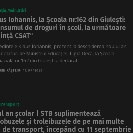
ție
Main
Știri
us Iohannis, la Școala nr.162 din Giulești:
nsumul de droguri în școli, la următoare
ință CSAT“
edintele Klaus Iohannis, prezent la deschiderea noului an
r alături de Ministrul Educației, Ligia Deca, la Școala
zială nr.162 din Giulești a declarat...
RIN RÂȘTEIU
11/09/2023
Transport
l an școlar | STB suplimentează
obuzele și troleibuzele de pe mai multe
ii de transport, începând cu 11 septembrie