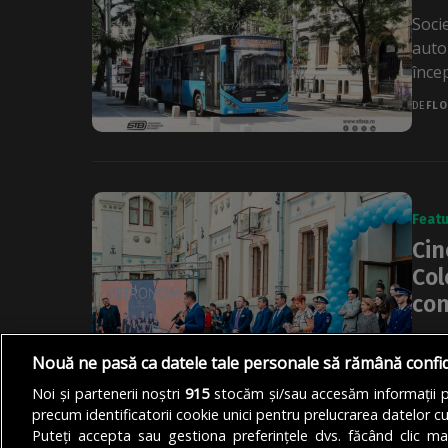
Soci
auto
înce
DE
FLO
Feat
Cin
Col
con
Lide
Nouă ne pasă ca datele tale personale să rămână confi
desc
fost 
Noi și partenerii noștri
915
stocăm și/sau accesăm informații pe
precum identificatorii cookie unici pentru prelucrarea datelor c
DE
AND
Puteți accepta sau gestiona preferințele dvs. făcând clic ma