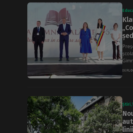
Educa
Kla
„Co
șed
Preș
școla
Gimna
DE
FLO
Știri
Nou
aut
lin