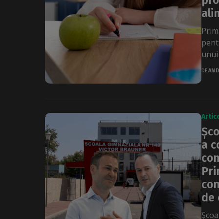
pro
ali
Prim
pentr
unui 
DE
AND
Artic
Șco
a c
com
Pri
con
de 
Școal