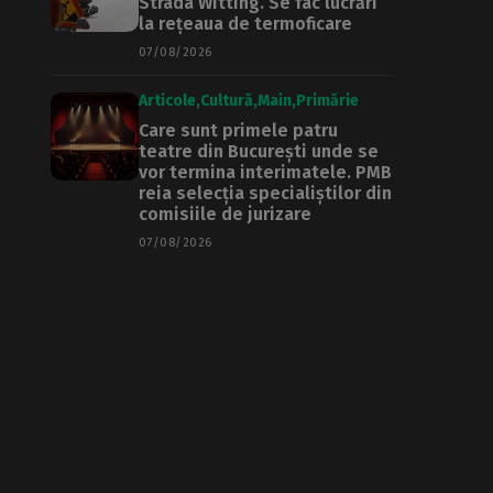
Strada Witting. Se fac lucrări
la rețeaua de termoficare
07/08/2026
Articole
Cultură
Main
Primărie
Care sunt primele patru
teatre din București unde se
vor termina interimatele. PMB
reia selecția specialiștilor din
comisiile de jurizare
07/08/2026