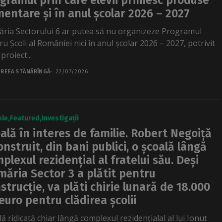
gramul prin care elevii primesc produse
mentare și în anul școlar 2026 – 2027
ăria Sectorului 6 ar putea să nu organizeze Programul
u Școli al României nici în anul școlar 2026 – 2027, potrivit
proiect...
REEA STĂNĂRÎNGĂ
22/07/2026
ole
Featured
Investigații
ală în interes de familie. Robert Negoiță
onstruit, din bani publici, o școală lângă
plexul rezidențial al fratelui său. Deși
măria Sector 3 a plătit pentru
strucție, va plăti chirie lunară de 18.000
euro pentru clădirea școlii
ă ridicată chiar lângă complexul rezidențialal al lui Ionuț