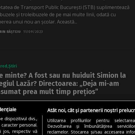
etatea de Transport Public București (STB) suplimentează
buzele și troleibuzele de pe mai multe linii, odată cu
perea unui nou an școlar. Această...
RIN RÂȘTEIU
11/09/2023
ured
Știri
e minte? A fost sau nu huiduit Simion la
egiul Lazăr? Directoarea: „Deja mi-am
sumat prea mult timp prețios”
rul AUR, George Simion, a fost prezent la festivitatea de
dențiale
hidere de la Colegiul Național Gheorghe Lazăr. Simion a
Atât noi, cât și partenerii noștri preluc
huiduit înainte de...
 dispozitivul dvs.,
Utilizarea profilurilor pentru selectare
u caracter personal.
Dezvoltarea și îmbunătățirea serviciil
RA MUREȘAN
05/09/2022
i jos, respectiv vă
reclamelor. Stocarea și/sau accesarea infor