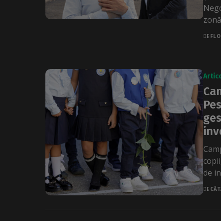
Nego
zonă,
DE
FLO
Artic
Cam
Pes
ges
inv
Camp
copii
de in
DE
CĂT