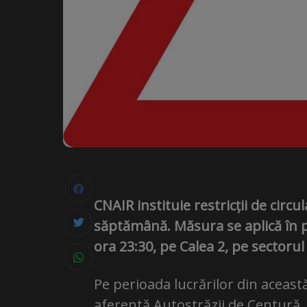
CNAIR instituie restricții de circ
săptămână. Măsura se aplică în p
ora 23:30, pe Calea 2, pe sectoru
Pe perioada lucrărilor din aceast
aferentă Autostrăzii de Centură,