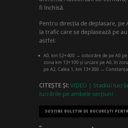
fi închisă.
Pentru direcția de deplasare, pe 
la trafic care se deplasează pe au
astfel:
A0, km 52+400 → coborâre de pe A0 pe a
zona km 13+100 și urcare pe A0, în zo
pe A2, Calea 1, km 13+300 → Constanța
CITEȘTE ȘI:
VIDEO | Stadiul lucră
lucrările pe ambele secțiuni
SUSȚINE BULETIN DE BUCUREȘTI PENTRU