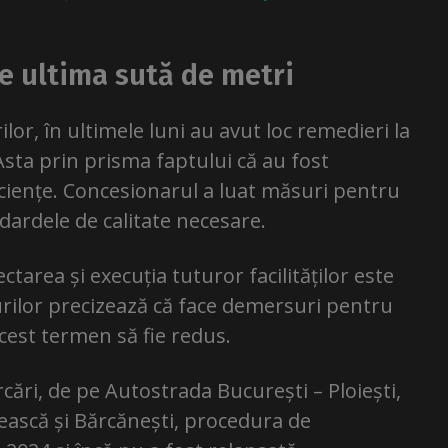
e ultima sută de metri
lor, în ultimele luni au avut loc remedieri la
 Asta prin prisma faptului că au fost
iciențe. Concesionarul a luat măsuri pentru
ndardele de calitate necesare.
tarea și execuția tuturor facilităților este
urilor precizează că face demersuri pentru
cest termen să fie redus.
ări, de pe Autostrada București – Ploiești,
ască și Bărcănești, procedura de