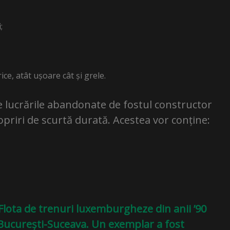
;
ice, atât ușoare cât și grele.
zate lucrările abandonate de fostul constructor
opriri de scurtă durată. Acestea vor conține:
 Flota de trenuri luxemburgheze din anii ’90
București-Suceava. Un exemplar a fost