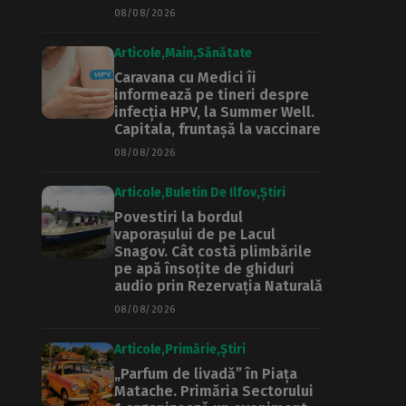
08/08/2026
Articole
Main
Sănătate
Caravana cu Medici îi
informează pe tineri despre
infecția HPV, la Summer Well.
Capitala, fruntașă la vaccinare
08/08/2026
Articole
Buletin De Ilfov
Știri
Povestiri la bordul
vaporașului de pe Lacul
Snagov. Cât costă plimbările
pe apă însoțite de ghiduri
audio prin Rezervația Naturală
08/08/2026
Articole
Primărie
Știri
„Parfum de livadă” în Piața
Matache. Primăria Sectorului