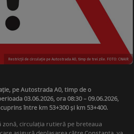
Restricții de circulație pe Autostrada A0, timp de trei zile. FOTO: CNAIR
ulație, pe Autostrada A0, timp de o
erioada 03.06.2026, ora 08:30 – 09.06.2026,
l cuprins între km 53+300 și km 53+400.
ă zonă, circulația rutieră pe breteaua
 care asigură deplasarea către Constanța, va