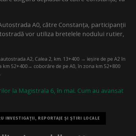
Autostrada A0, către Constanța, participanții
tostradă vor utiliza bretelele nodului rutier,
utostrada A2, Calea 2, km. 13+400 → ieșire de pe A2 în
na km 52+400→ coborâre de pe A0, în zona km 52+800
.
rilor la Magistrala 6, în mai. Cum au avansat
 INVESTIGAȚII, REPORTAJE ȘI ȘTIRI LOCALE