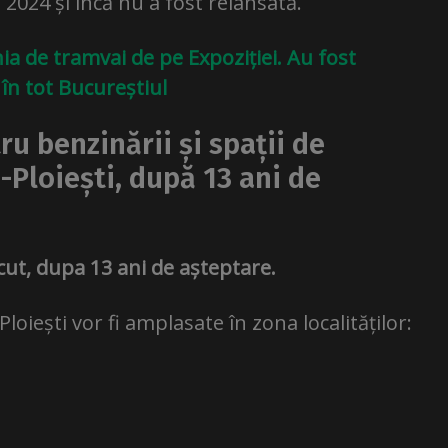
 2024 și încă nu a fost relansată.
inia de tramvai de pe Expoziției. Au fost
e în tot Bucureștiul
ru benzinării și spații de
-Ploiești, după 13 ani de
recut, dupa 13 ani de așteptare.
Ploiești vor fi amplasate în zona localităților: