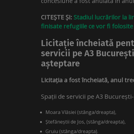
concesiune a fost anulată în anul
CITEȘTE ȘI:
Stadiul lucrărilor la l
finisate refugiile ce vor fi folosit
Licitație încheiată pent
servicii pe A3 București
așteptare
Licitația a fost încheiată, anul t
Spații de servicii pe A3 București-
Moara Vlăsiei (stânga/dreapta),
Ștefăneștii de Jos, (stânga/dreapta),
Gruiu (stânga/dreapta).