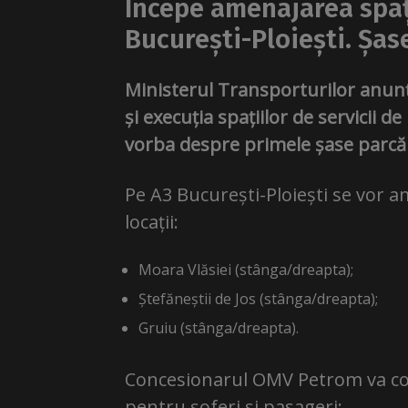
Începe amenajarea spați
București-Ploiești. Șas
Ministerul Transporturilor anun
și execuția spațiilor de servicii d
vorba despre primele șase parcări
Pe A3 București-Ploiești se vor am
locații:
Moara Vlăsiei (stânga/dreapta);
Ștefăneștii de Jos (stânga/dreapta);
Gruiu (stânga/dreapta).
Concesionarul OMV Petrom va cons
pentru șoferi și pasageri: