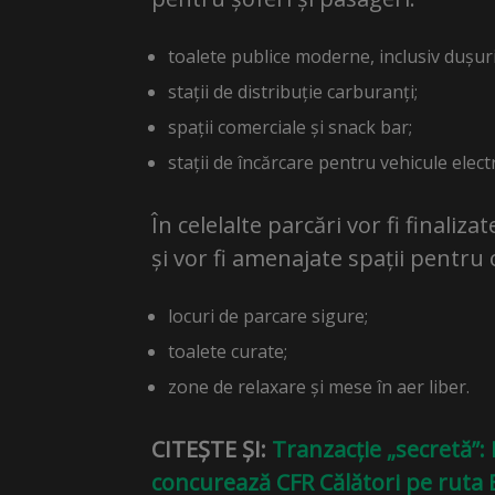
toalete publice moderne, inclusiv dușuri
stații de distribuție carburanți;
spații comerciale și snack bar;
stații de încărcare pentru vehicule electr
În celelalte parcări vor fi finali
și vor fi amenajate spații pentru 
locuri de parcare sigure;
toalete curate;
zone de relaxare și mese în aer liber.
CITEȘTE ȘI:
Tranzacție „secretă”:
concurează CFR Călători pe ruta 