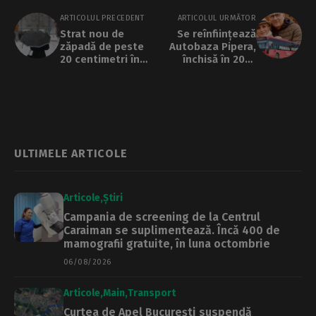
ARTICOLUL PRECEDENT
ARTICOLUL URMĂTOR
Strat nou de
Se reînființează
zăpadă de peste
Autobaza Pipera,
20 centimetri în
închisă în 2019
Capitală. Când
pentru a face loc
reîncepe să ningă
autobuzelor din
fieful lui Pandele
ULTIMELE ARTICOLE
Articole
Știri
Campania de screening de la Centrul
Caraiman se suplimentează. Încă 400 de
mamografii gratuite, în luna octombrie
06/08/2026
Articole
Main
Transport
Curtea de Apel București suspendă