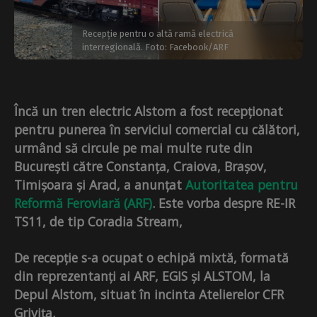
Recepție pentru o altă ramă electrică
interregională. Foto: Facebook/ARF
Încă un tren electric Alstom a fost recepționat
pentru punerea în serviciul comercial cu călători,
urmând să circule pe mai multe rute din
București către Constanța, Craiova, Brașov,
Timișoara și Arad, a anunțat
Autoritatea pentru
Reformă Feroviară (ARF)
. Este vorba despre RE-IR
TS11, de tip Coradia Stream,
De recepție s-a ocupat o echipă mixtă, formată
din reprezentanți ai ARF, EGIS și ALSTOM, la
Depul Alstom, situat în incinta Atelierelor CFR
Grivița.