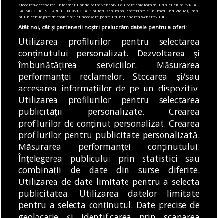
stocarea/accesarea informatiilor de catre Vendor-ii cu care colaboram. Prin click pe “VREAU
aer de la două cazane ale
decupla total de la rețea
SA MODIFIC SETARILE INDIVIDUAL” puteti schimba preferintele in mod individual, mai
putin cele legate de cookie strict necesare pentru functionarea website-ului.
CTZ Casa Presei
Palatul Parlamentului, am
face o economie destul
Atât noi, cât și partenerii noștri prelucrăm datele pentru a oferi:
Compania Municipală
de mare
Utilizarea profilurilor pentru selectarea
Termoenergetica
Bucureștiul este parțial
conținutului personalizat. Dezvoltarea și
București a lansat o
îmbunătățirea serviciilor. Măsurarea
independent energetic
licitație publică pentru
performanței reclamelor. Stocarea și/sau
ziua, când în Capitală
DE
DENIZ GARGULI
05/08/2026
realizarea unui...
accesarea informațiilor de pe un dispozitiv.
și în Ilfov...
DE
ALEXANDRU STAN
05/08/2026
Utilizarea profilurilor pentru selectarea
publicității personalizate. Crearea
profilurilor de conținut personalizat. Crearea
profilurilor pentru publicitate personalizată.
MODIFICĂ SETĂRILE COOKIES
Măsurarea performanței conținutului.
Înțelegerea publicului prin statistici sau
combinații de date din surse diferite.
© Copyright 2025 - Buletin de București.
Utilizarea de date limitate pentru a selecta
Găzduit de
Presslabs.com
. Powered by
TRS Design
.
publicitatea. Utilizarea datelor limitate
Despre
Media
Politică De
Cookie
Cookie
Noi
Kit
Confidențialitate
Policy (EU)
Policy
pentru a selecta conținutul. Date precise de
geolocație și identificarea prin scanarea