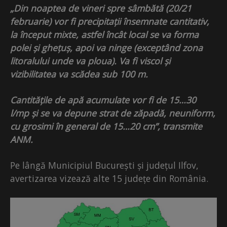
„Din noaptea de vineri spre sâmbătă (20/21
februarie) vor fi precipitații însemnate cantitativ,
la început mixte, astfel încât local se va forma
polei și ghețuș, apoi va ninge (exceptând zona
litoralului unde va ploua). Va fi viscol și
vizibilitatea va scădea sub 100 m.
Cantitățile de apă acumulate vor fi de 15…30
l/mp și se va depune strat de zăpadă, neuniform,
cu grosimi în general de 15…20 cm”, transmite
ANM.
Pe lângă Municipiul București și județul Ilfov,
avertizarea vizează alte 15 județe din România.