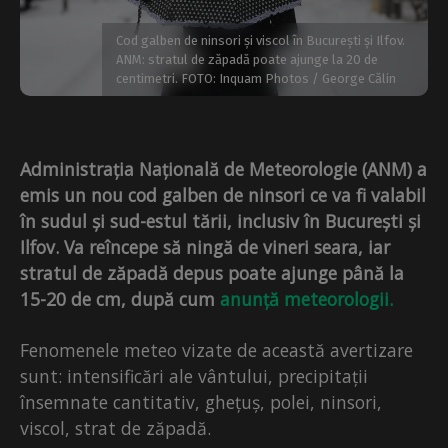
Cod galben de ninsori și viscol în București și Ilfov.
ANM: stratul de zăpadă poate ajunge la 20 de
centimetri. FOTO: Inquam Photos / George Călin
Administrația Națională de Meteorologie (ANM) a
emis un nou cod galben de ninsori ce va fi valabil
în sudul și sud-estul tării, inclusiv în București și
Ilfov. Va reîncepe să ningă de vineri seara, iar
stratul de zăpadă depus poate ajunge până la
15-20 de cm, după cum
anunță meteorologii.
Fenomenele meteo vizate de această avertizare
sunt: intensificări ale vântului, precipitații
însemnate cantitativ, ghețuș, polei, ninsori,
viscol, strat de zăpadă.