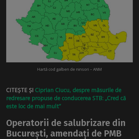
Hartă cod galben de ninsori – ANM
CITEȘTE ȘI
Ciprian Ciucu, despre măsurile de
redresare propuse de conducerea STB: „Cred că
este loc de mai mult”
Operatorii de salubrizare din
București, amendați de PMB