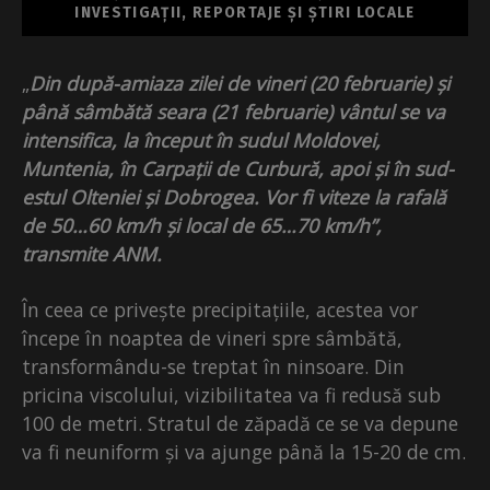
INVESTIGAȚII, REPORTAJE ȘI ȘTIRI LOCALE
„
Din după-amiaza zilei de vineri (20 februarie) și
până sâmbătă seara (21 februarie) vântul se va
intensifica, la început în sudul Moldovei,
Muntenia, în Carpații de Curbură, apoi și în sud-
estul Olteniei și Dobrogea. Vor fi viteze la rafală
de 50…60 km/h și local de 65…70 km/h”,
transmite ANM.
În ceea ce privește precipitațiile, acestea vor
începe în noaptea de vineri spre sâmbătă,
transformându-se treptat în ninsoare. Din
pricina viscolului, vizibilitatea va fi redusă sub
100 de metri. Stratul de zăpadă ce se va depune
va fi neuniform și va ajunge până la 15-20 de cm.