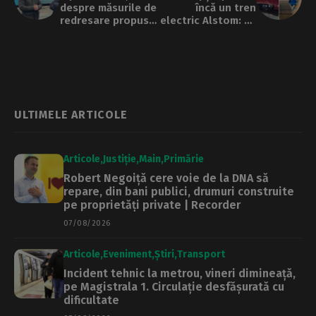
despre măsurile de
încă un tren
redresare propuse
electric Alstom: va
de conducerea
avea rute din
STB: „Cred că este
București către
loc de mai mult”
Brașov, Craiova și
Constanța
ULTIMELE ARTICOLE
Articole
Justiție
Main
Primărie
Robert Negoiță cere voie de la DNA să
repare, din bani publici, drumuri construite
pe proprietăți private | Recorder
07/08/2026
Articole
Eveniment
Știri
Transport
Incident tehnic la metrou, vineri dimineață,
pe Magistrala 1. Circulație desfășurată cu
dificultate