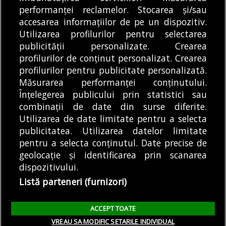
Militar Național din
din «Imperiul»
DE
ALEXANDRU STAN
07/08/2026
performanței reclamelor. Stocarea și/sau
București....
Voluntari | Am
accesarea informațiilor de pe un dispozitiv.
DE
CĂTĂLIN ANGHEL-DIMACHE
încercat să intru...
07/08/2026
Utilizarea profilurilor pentru selectarea
publicității personalizate. Crearea
profilurilor de conținut personalizat. Crearea
profilurilor pentru publicitate personalizată.
MODIFICĂ SETĂRILE COOKIES
Măsurarea performanței conținutului.
Înțelegerea publicului prin statistici sau
combinații de date din surse diferite.
© Copyright 2025 - Buletin de București.
Utilizarea de date limitate pentru a selecta
Găzduit de
Presslabs.com
. Powered by
TRS Design
.
publicitatea. Utilizarea datelor limitate
Despre
Media
Politică De
Cookie
Cookie
Noi
Kit
Confidențialitate
Policy (EU)
Policy
pentru a selecta conținutul. Date precise de
geolocație și identificarea prin scanarea
dispozitivului.
Share this selection
Tweet
Listă parteneri (furnizori)
Facebook
Tweet
LinkedIn
Facebook
ACCEPT TOATE
LinkedIn
VREAU SA MODIFIC SETARILE INDIVIDUAL