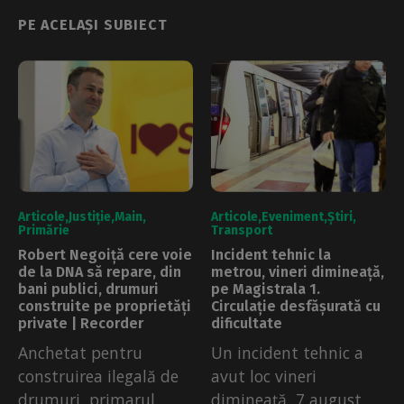
PE ACELAȘI SUBIECT
Articole
Justiție
Main
Articole
Eveniment
Știri
Primărie
Transport
Robert Negoiță cere voie
Incident tehnic la
de la DNA să repare, din
metrou, vineri dimineață,
bani publici, drumuri
pe Magistrala 1.
construite pe proprietăți
Circulație desfășurată cu
private | Recorder
dificultate
Anchetat pentru
Un incident tehnic a
construirea ilegală de
avut loc vineri
drumuri, primarul
dimineață, 7 august, la