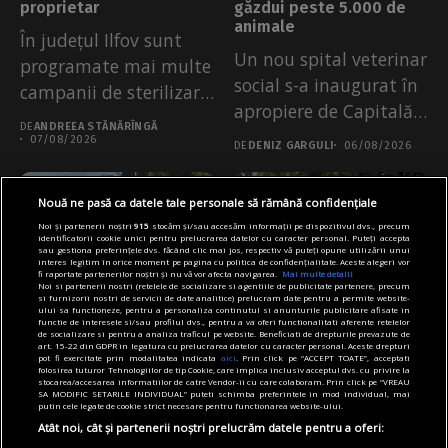
proprietar
găzdui peste 5.000 de
animale
În județul Ilfov sunt
Un nou spital veterinar
programate mai multe
social s-a inaugurat în
campanii de sterilizare
apropiere de Capitală,
gratuită pentru...
DE
ANDREEA STĂNĂRÎNGĂ
de...
07/08/2026
DE
DENIZ GARGULI
06/08/2026
Nouă ne pasă ca datele tale personale să rămână confidențiale
Noi și partenerii noștri
915
stocăm și/sau accesăm informații pe dispozitivul dvs., precum
identificatorii cookie unici pentru prelucrarea datelor cu caracter personal. Puteți accepta
sau gestiona preferințele dvs. făcând clic mai jos, respectiv vă puteți opune utilizării unui
interes legitim în orice moment pe pagina cu politica de confidențialitate. Aceste alegeri vor
fi raportate partenerilor noștri și nu vă vor afecta navigarea.
Mai multe detalii
Noi si partenerii nostri (retelele de socializare si agentiile de publicitate partenere, precum
si furnizorii nostri de servicii de date analitice) prelucram date pentru a permite website-
ului sa functioneze, pentru a personaliza continutul si anunturile publicitare afisate in
functie de interesele si/sau profilul dvs., pentru a va oferi functionalitati aferente retelelor
de socializare si pentru a analiza traficul pe website. Beneficiati de drepturile prevazute de
Articole
Știri
Transport
Articole
Cultură
Știri
art. 15-22 din GDPR in legatura cu prelucrarea datelor cu caracter personal. Aceste drepturi
pot fi exercitate prin modalitatea indicata
aici
. Prin click pe “ACCEPT TOATE”, acceptati
Surpare pe Bulevardul
Vineri începe Summer
folosirea tuturor Tehnologiilor de tip Cookie, care implica inclusiv acceptul dvs. cu privire la
stocarea/accesarea informatiilor de catre Vendor-ii cu care colaboram. Prin click pe “VREAU
Eroilor. Restricţii
Well 2026, la Domeniul
SA MODIFIC SETARILE INDIVIDUAL” puteti schimba preferintele in mod individual, mai
putin cele legate de cookie strict necesare pentru functionarea website-ului.
temporare de circulaţie
Știrbey din Buftea.
pentru intervenţia Apa
Programul concertelor
Atât noi, cât și partenerii noștri prelucrăm datele pentru a oferi:
Nova