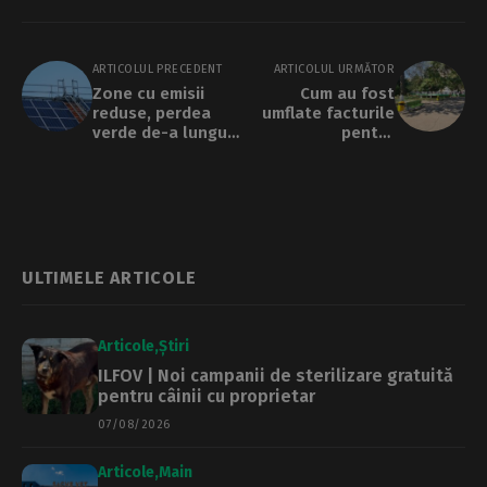
ARTICOLUL PRECEDENT
ARTICOLUL URMĂTOR
Zone cu emisii
Cum au fost
reduse, perdea
umflate facturile
verde de-a lungul
pentru
căii ferate și oaze
întreținerea
climatice, în
spațiilor verzi din
Sectorul 1. Cum ar
Sectorul 5. Mii de
putea fi aplicată
metri pătrați
Carta Albă a
facturați în plus
Rezilienței
Climatice
ULTIMELE ARTICOLE
Articole
Știri
ILFOV | Noi campanii de sterilizare gratuită
pentru câinii cu proprietar
07/08/2026
Articole
Main