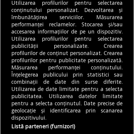
Utilizarea profilurilor pentru selectarea
În acest final de
Traficul este
conținutului personalizat. Dezvoltarea și
săptămână urmează
îmbunătățirea serviciilor. Măsurarea
restricţionat parţial pe
să aibă loc cea de-a
performanței reclamelor. Stocarea și/sau
Bulevardul Eroilor,
15...
DE
DENIZ GARGULI
06/08/2026
accesarea informațiilor de pe un dispozitiv.
după o surpare a
DE
ANDREEA TUDOR
06/08/2026
Utilizarea profilurilor pentru selectarea
părții...
publicității personalizate. Crearea
profilurilor de conținut personalizat. Crearea
profilurilor pentru publicitate personalizată.
MODIFICĂ SETĂRILE COOKIES
Măsurarea performanței conținutului.
Înțelegerea publicului prin statistici sau
combinații de date din surse diferite.
© Copyright 2025 - Buletin de București.
Utilizarea de date limitate pentru a selecta
Găzduit de
Presslabs.com
. Powered by
TRS Design
.
publicitatea. Utilizarea datelor limitate
Despre
Media
Politică De
Cookie
Cookie
Noi
Kit
Confidențialitate
Policy (EU)
Policy
pentru a selecta conținutul. Date precise de
geolocație și identificarea prin scanarea
dispozitivului.
Share this selection
Tweet
Listă parteneri (furnizori)
Facebook
Tweet