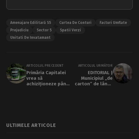
Amenajare Edilitară S5
Curtea De Conturi
Facturi Umflate
Prejudiciu
Sector 5
Spatii Verzi
Unitati De Invatamant
ARTICOLUL PRECEDENT
ARTICOLUL URMĂTOR
Primăria Capitalei
EDITORIAL |
vrea să
Municipiul „de
achiziționeze până
carton” de lângă
la 100 de tramvaie
București:
noi de 36 de metri,
Voluntari, noua
inclusiv pentru
capitală a
extinderea liniei
achizițiilor publice
din Prelungirea
și a
Ghencea
referendumurilor
reciclate
ULTIMELE ARTICOLE