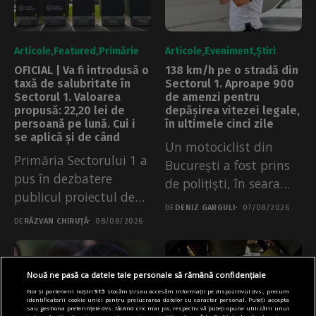
Articole
Featured
Primărie
Articole
Eveniment
Știri
OFICIAL | Va fi introdusă o
138 km/h pe o stradă din
taxă de salubritate în
Sectorul 1. Aproape 900
Sectorul 1. Valoarea
de amenzi pentru
propusă: 22,20 lei de
depășirea vitezei legale,
persoană pe lună. Cui i
în ultimele cinci zile
se aplică și de când
Un motociclist din
Primăria Sectorului 1 a
București a fost prins
pus în dezbatere
de polițiști, în seara
publicul proiectul de
de...
DE
DENIZ GARGULI
07/08/2026
regulament prin...
DE
RĂZVAN CHIRUȚĂ
08/08/2026
Nouă ne pasă ca datele tale personale să rămână confidențiale
Noi și partenerii noștri
915
stocăm și/sau accesăm informații pe dispozitivul dvs., precum
identificatorii cookie unici pentru prelucrarea datelor cu caracter personal. Puteți accepta
sau gestiona preferințele dvs. făcând clic mai jos, respectiv vă puteți opune utilizării unui