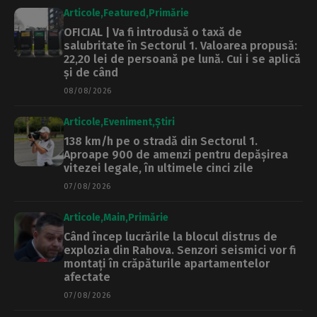
Articole
Featured
Primărie
OFICIAL | Va fi introdusă o taxă de
salubritate în Sectorul 1. Valoarea propusă:
22,20 lei de persoană pe lună. Cui i se aplică
și de când
08/08/2026
Articole
Eveniment
Știri
138 km/h pe o stradă din Sectorul 1.
Aproape 900 de amenzi pentru depășirea
vitezei legale, în ultimele cinci zile
07/08/2026
Articole
Main
Primărie
Când încep lucrările la blocul distrus de
explozia din Rahova. Senzori seismici vor fi
montați în crăpăturile apartamentelor
afectate
07/08/2026