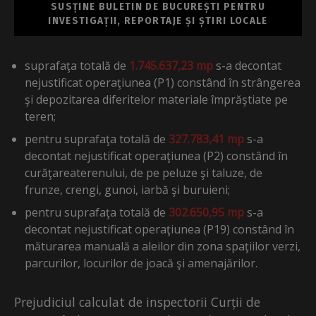
SUSȚINE BULETIN DE BUCUREȘTI PENTRU
INVESTIGAȚII, REPORTAJE ȘI ȘTIRI LOCALE
suprafaţa totală de
1.745.637,23 mp
s-a decontat
nejustificat operaţiunea (P1) constând în strângerea
şi depozitarea diferitelor materiale împrăştiate pe
teren;
pentru suprafaţa totală de
327.783,41 mp
s-a
decontat nejustificat operaţiunea (P2) constând în
curăţareaterenului, de pe peluze şi taluze, de
frunze, crengi, gunoi, iarbă şi buruieni;
pentru suprafaţa totală de
302.650,95 mp
s-a
decontat nejustificat operaţiunea (P19) constând în
măturarea manuală a aleilor din zona spaţiilor verzi,
parcurilor, locurilor de joacă şi amenajărilor.
Prejudiciul calculat de inspectorii Curții de