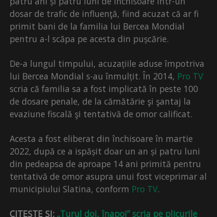
patru ani și patru luni de închisoare într-un
dosar de trafic de influenţă, fiind acuzat că ar fi
primit bani de la familia lui Bercea Mondial
pentru a-l scăpa pe acesta din pușcărie.
De-a lungul timpului, acuzațiile aduse împotriva
lui Bercea Mondial s-au înmulțit. În 2014,
Pro TV
scria că familia sa a fost implicată în peste 100
de dosare penale, de la cămătărie şi şantaj la
evaziune fiscală şi tentativă de omor calificat.
Acesta a fost eliberat din închisoare în martie
2022, după ce a ispășit doar un an și patru luni
din pedeapsa de aproape 14 ani primită pentru
tentativă de omor asupra unui fost viceprimar al
municipiului Slatina, conform
Pro TV
.
CITEȘTE ȘI:
„Turul doi, înapoi” scria pe plicurile