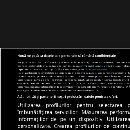
Nouă ne pasă ca datele tale personale să rămână confidențiale
Noi și partenerii noștri
915
stocăm și/sau accesăm informații pe dispozitivul dvs., precum identi
gestiona preferințele dvs. făcând clic mai jos, respectiv vă puteți opune utilizării unui intere
raportate partenerilor noștri și nu vă vor afecta navigarea.
Mai multe detalii
Noi si partenerii nostri (retelele de socializare si agentiile de publicitate partenere, precum si
sa functioneze, pentru a personaliza continutul si anunturile publicitare afisate in functie d
socializare si pentru a analiza traficul pe website. Beneficiati de drepturile prevazute de art. 1
exercitate prin modalitatea indicata
aici
. Prin click pe “ACCEPT TOATE”, acceptati folosirea
stocarea/accesarea informatiilor de catre Vendor-ii cu care colaboram. Prin click pe “VREAU 
cele legate de cookie strict necesare pentru functionarea website-ului.
Atât noi, cât și partenerii noștri prelucrăm datele pentru a oferi:
Utilizarea profilurilor pentru selectarea 
îmbunătățirea serviciilor. Măsurarea perform
informațiilor de pe un dispozitiv. Utilizarea
personalizate. Crearea profilurilor de conțin