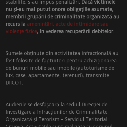
stabilite, s-au impus penalizări.
Dacă victimele
nu și-au mai putut onora obligațiile asumate,
membrii grupării de criminalitate organizată
au
recurs la
amenințări, acte de intimidare sau
violențe fizice
, în vederea recuperării debitelor
.
Sumele obținute din activitatea infracțională au
fost folosite de făptuitori pentru achiziționarea
de bunuri mobile sau imobile (autoturisme de
lux, case, apartamente, terenuri), transmite
DIICOT.
Audierile se desfășoară la sediul Direcției de
Investigare a Infracțiunilor de Criminalitate
Organizată și Terorism – Serviciul Teritorial
Craiova. Activitățile sunt realizate cu sprijinul