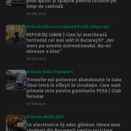
prim ajutor și spațiile pentru răcorire pe
timp de caniculă
05/08/2026
Articole
Diverse
Featured
Politic
Reportaj
REPORTAJ CANIN | Cine își marchează
teritoriul cel mai urât în București? „Am
mers pe urmele extremismului. Nu-mi
miroase a bine”
05/08/2026
Articole
Main
Transport
Trenurile noi poloneze abandonate în Gara
Obor intră în sfârșit în circulație. Care sunt
primele rute pentru garniturile PESA | Club
feroviar
05/08/2026
Articole
Mediu
Știri
Ce electronice îți aduc ghinion. Ideea unor
studenți din București pentru reciclare,