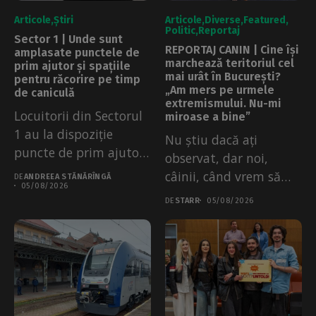
Articole
Știri
Articole
Diverse
Featured
Politic
Reportaj
Sector 1 | Unde sunt
REPORTAJ CANIN | Cine își
amplasate punctele de
marchează teritoriul cel
prim ajutor și spațiile
mai urât în București?
pentru răcorire pe timp
„Am mers pe urmele
de caniculă
extremismului. Nu-mi
Locuitorii din Sectorul
miroase a bine”
1 au la dispoziție
Nu știu dacă ați
puncte de prim ajutor,
observat, dar noi,
apă...
câinii, când vrem să
DE
ANDREEA STĂNĂRÎNGĂ
05/08/2026
lăsăm...
DE
STARR
05/08/2026