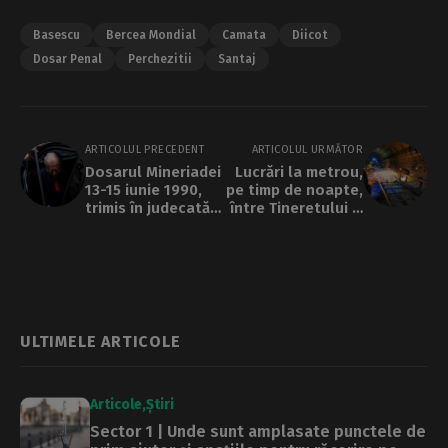
Basescu
Bercea Mondial
Camata
Diicot
Dosar Penal
Perchezitii
Santaj
ARTICOLUL PRECEDENT
ARTICOLUL URMĂTOR
Dosarul Mineriadei
Lucrări la metrou,
13-15 iunie 1990,
pe timp de noapte,
trimis în judecată.
între Tineretului şi
Ion Iliescu, primul
Unirii
în lista inculpaţilor
ULTIMELE ARTICOLE
Articole
Știri
Sector 1 | Unde sunt amplasate punctele de