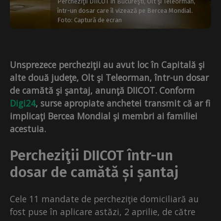
Percheziţii DIICOT în Bucureşti, Olt şi Teleorman,
într-un dosar care îl vizează pe Bercea Mondial.
Foto: Captură de ecran
Unsprezece percheziţii au avut loc în Capitală şi
alte două judeţe, Olt şi Teleorman, într-un dosar
de camătă şi şantaj, anunţă DIICOT. Conform
Digi24
, surse apropiate anchetei transmit că ar fi
implicaţi Bercea Mondial şi membri ai familiei
acestuia.
Percheziţii DIICOT într-un
dosar de camătă și șantaj
Cele 11 mandate de percheziţie domiciliară au
fost puse în aplicare astăzi, 2 aprilie, de către