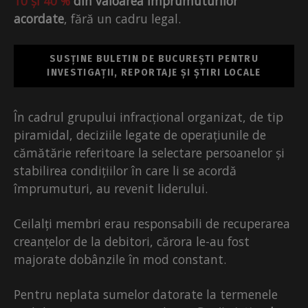
10 și 40 %
din valoarea împrumuturilor
acordate
, fără un cadru legal.
SUSȚINE BULETIN DE BUCUREȘTI PENTRU
INVESTIGAȚII, REPORTAJE ȘI ȘTIRI LOCALE
În cadrul grupului infracțional organizat, de tip
piramidal, deciziile legate de operațiunile de
cămătărie referitoare la selectare persoanelor și
stabilirea condițiilor în care li se acordă
împrumuturi, au revenit liderului.
Ceilalți membri erau responsabili de recuperarea
creanțelor de la debitori, cărora le-au fost
majorate dobânzile în mod constant.
Pentru neplata sumelor datorate la termenele