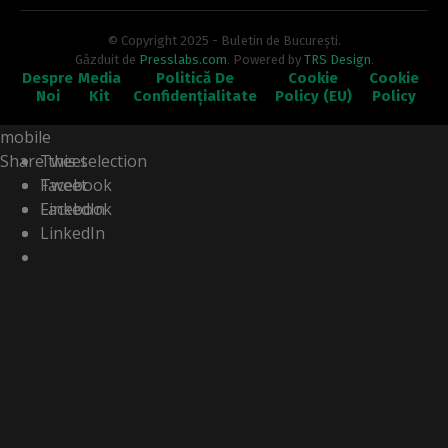
© Copyright 2025 - Buletin de București.
Găzduit de
Presslabs.com
. Powered by
TRS Design
.
Despre
Media
Politică De
Cookie
Cookie
Noi
Kit
Confidențialitate
Policy (EU)
Policy
Share this selection
Tweet
Facebook
Tweet
LinkedIn
Facebook
LinkedIn