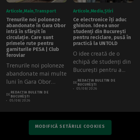
Articole
Main
Transport
Articole
Mediu
Știri
Trenurile noi poloneze
Ce electronice îți aduc
abandonate în Gara Obor
ghinion. Ideea unor
intră în sfârșit în
studenți din București
circulație. Care sunt
pentru reciclare, pusă în
primele rute pentru
practică la UNTOLD
garniturile PESA | Club
O idee creată de o
feroviar
echipă de studenți din
Trenurile noi poloneze
București pentru a...
abandonate mai multe
luni în Gara Obor
REDACȚIA BULETIN DE
DE
BUCUREȘTI
pentru că...
05/08/2026
REDACȚIA BULETIN DE
DE
BUCUREȘTI
05/08/2026
MODIFICĂ SETĂRILE COOKIES