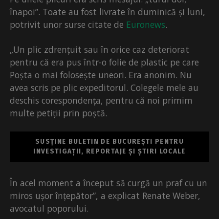
înapoi”. Toate au fost livrate în duminică și luni,
potrivit unor surse citate de
Euronews
.
„Un plic zdrențuit sau în orice caz deteriorat
pentru că era pus într-o folie de plastic pe care
Poșta o mai folosește uneori. Era anonim. Nu
avea scris pe plic expeditorul. Colegele mele au
deschis corespondența, pentru că noi primim
multe petiții prin poștă.
SUSȚINE BULETIN DE BUCUREȘTI PENTRU
INVESTIGAȚII, REPORTAJE ȘI ȘTIRI LOCALE
În acel moment a început să curgă un praf cu un
miros ușor înțepător”, a explicat Renate Weber,
avocatul poporului.