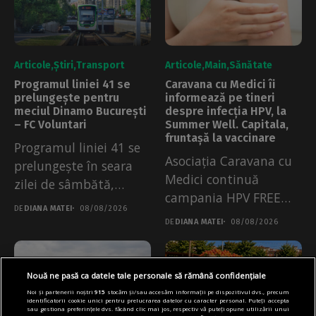
Articole
Știri
Transport
Articole
Main
Sănătate
Programul liniei 41 se
Caravana cu Medici îi
prelungește pentru
informează pe tineri
meciul Dinamo București
despre infecția HPV, la
– FC Voluntari
Summer Well. Capitala,
fruntașă la vaccinare
Programul liniei 41 se
Asociația Caravana cu
prelungește în seara
Medici continuă
zilei de sâmbătă,
campania HPV FREE
08.08.2026. Măsura a...
DE
DIANA MATEI
08/08/2026
City la Summer Well....
DE
DIANA MATEI
08/08/2026
Nouă ne pasă ca datele tale personale să rămână confidențiale
Noi și partenerii noștri
915
stocăm și/sau accesăm informații pe dispozitivul dvs., precum
identificatorii cookie unici pentru prelucrarea datelor cu caracter personal. Puteți accepta
sau gestiona preferințele dvs. făcând clic mai jos, respectiv vă puteți opune utilizării unui