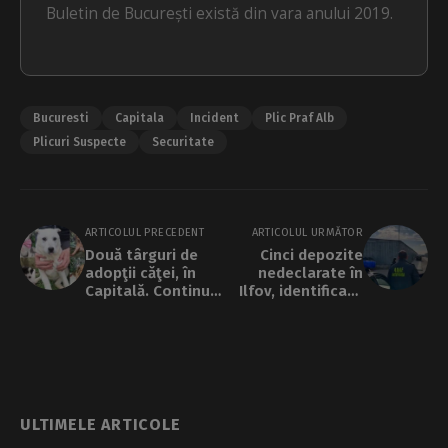
Buletin de București există din vara anului 2019.
Bucuresti
Capitala
Incident
Plic Praf Alb
Plicuri Suspecte
Securitate
ARTICOLUL PRECEDENT
ARTICOLUL URMĂTOR
Două târguri de
Cinci depozite
adopţii căţei, în
nedeclarate în
Capitală. Continuă
Ilfov, identificate
şi campania de
de ANAF
sterilizări gratuite
ULTIMELE ARTICOLE