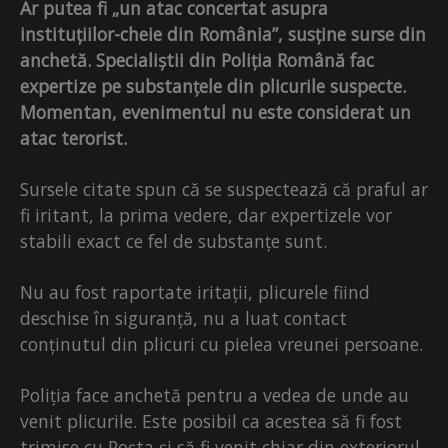
Ar putea fi „un atac concertat asupra
instituțiilor-cheie din România”, susține surse din
anchetă. Specialiștii din Poliția Română fac
expertize pe substanțele din plicurile suspecte.
Momentan, evenimentul nu este considerat un
atac terorist.
Sursele citate spun că se suspectează că praful ar
fi iritant, la prima vedere, dar expertizele vor
stabili exact ce fel de substanțe sunt.
Nu au fost raportate iritații, plicurele fiind
deschise în siguranță, nu a luat contact
conținutul din plicuri cu pielea vreunei persoane.
Poliția face anchetă pentru a vedea de unde au
venit plicurile. Este posibil ca acestea să fi fost
trimise cu Poșta și să fi venit chiar din exteriorul