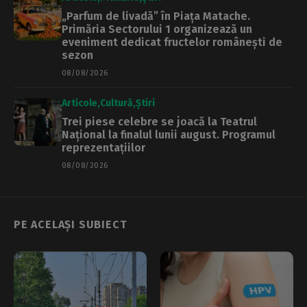
„Parfum de livadă” în Piața Matache.
Primăria Sectorului 1 organizează un
eveniment dedicat fructelor românești de
sezon
08/08/2026
Articole
Cultură
Știri
Trei piese celebre se joacă la Teatrul
Național la finalul lunii august. Programul
reprezentațiilor
08/08/2026
PE ACELAȘI SUBIECT