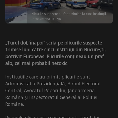
Plicurile suspecte au fost trimise la cinci instituții.
Foto: Antena 3/CNN
„Turul doi, înapoi” scria pe plicurile suspecte
trimise luni către cinci instituții din București,
potrivit Euronews. Plicurile conțineau un praf
alb, cel mai probabil netoxic.
Instituțiile care au primit plicurile sunt
Administrația Prezidențială, Biroul Electoral
Central, Avocatul Poporului, Jandarmeria
Română și Inspectoratul General al Poliției
Române.
Pe unele plicuri era scris mesajul: „turul doi,