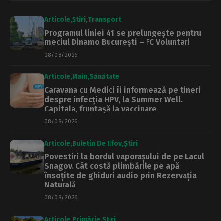
Articole
Știri
Transport
Programul liniei 41 se prelungește pentru
meciul Dinamo București – FC Voluntari
08/08/2026
Articole
Main
Sănătate
Caravana cu Medici îi informează pe tineri
despre infecția HPV, la Summer Well.
Capitala, fruntașă la vaccinare
08/08/2026
Articole
Buletin De Ilfov
Știri
Povestiri la bordul vaporașului de pe Lacul
Snagov. Cât costă plimbările pe apă
însoțite de ghiduri audio prin Rezervația
Naturală
08/08/2026
Articole
Primărie
Știri