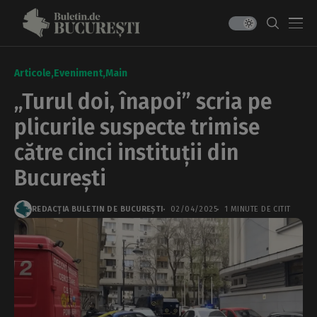
Articole
Eveniment
Main
„Turul doi, înapoi” scria pe
plicurile suspecte trimise
către cinci instituții din
București
REDACȚIA BULETIN DE BUCUREȘTI
02/04/2025
1 MINUTE DE CITIT