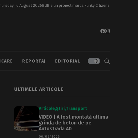
hursday , 6 August 2026
BdB e un proiect marca
Funky Citizens
ICARE
REPORTAJ
EDITORIAL
ULTIMELE ARTICOLE
Articole
Știri
Transport
VIDEO | A fost montată ultima
grindă de beton de pe
Autostrada A0
06/08/2026