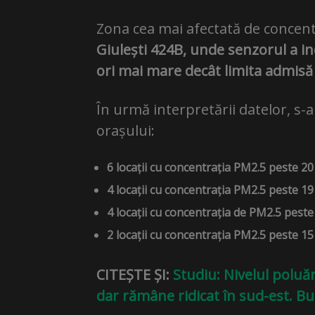
Zona cea mai afectată de concent
Giulești 424B, unde senzorul a i
ori mai mare decât limita admisă
În urmă interpretării datelor, s-a
orașului:
6 locații cu concentrația PM2.5 peste 2
4 locații cu concentrația PM2.5 peste 1
4 locații cu concentrația de PM2.5 pest
2 locații cu concentrația PM2.5 peste 1
CITEȘTE ȘI:
Studiu: Nivelul poluăr
dar rămâne ridicat în sud-est. Bu