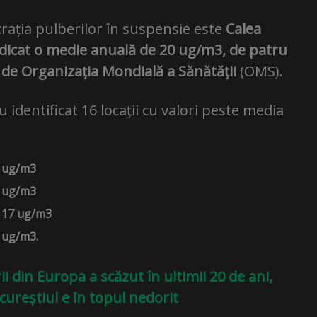
rația pulberilor în suspensie este
Calea
ndicat o medie anuală de 20 ug/m3, de patru
 de Organizația Mondială a Sănătății
(OMS).
u identificat 16 locații cu valori peste media
0 ug/m3
9 ug/m3
e 17 ug/m3
5 ug/m3.
ii din Europa a scăzut în ultimii 20 de ani,
cureștiul e în topul nedorit