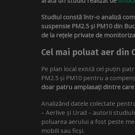
arată un studiu realizat de
InfoC
Studiul constă într-o analiză comp
suspensie PM2.5 și PM10 din Bucur
de la rețele private de monitorizar
Cel mai poluat aer din 
Pe plan local există cel puțin pat
PM2.5 și PM10 pentru a compen
doar patru amplasați dintre care
Analizând datele colectate pentr
– Aerlive și Urad – autorii studiu
poluarea aerului a fost peste me
mobili sau ficși.