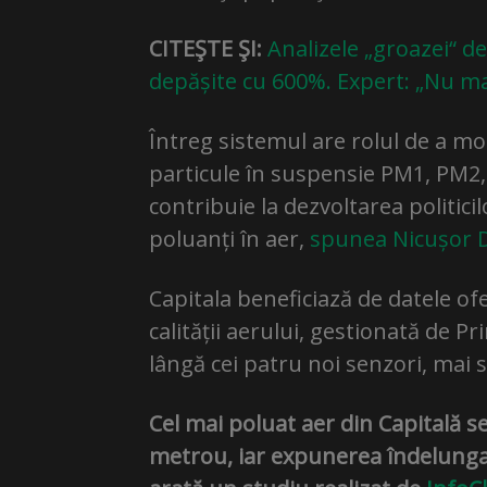
CITEŞTE ŞI:
Analizele „groazei“ d
depășite cu 600%. Expert: „Nu ma
Întreg sistemul are rolul de a mo
particule în suspensie PM1, PM2,5
contribuie la dezvoltarea politici
poluanți în aer,
spunea Nicușor D
Capitala beneficiază de datele of
calității aerului, gestionată de Pr
lângă cei patru noi senzori, mai s
Cel mai poluat aer din Capitală se
metrou, iar expunerea îndelungat