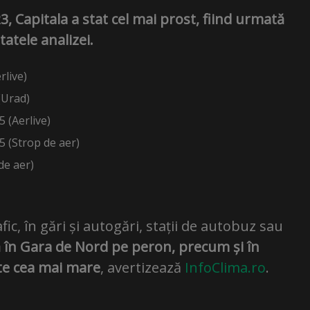
023, Capitala a stat cel mai prost, fiind urmată
tatele analizei.
rlive)
(Urad)
 (Aerlive)
5 (Strop de aer)
de aer)
fic, în gări și autogări, stații de autobuz sau
în Gara de Nord pe peron, precum și în
rte cea mai mare
, avertizează
InfoClima.ro
.