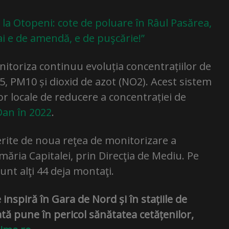
e la Otopeni: cote de poluare în Râul Pasărea,
i e de amendă, e de puşcărie!”
nitoriza continuu evoluția concentrațiilor de
, PM10 și dioxid de azot (NO2). Acest sistem
lor locale de reducere a concentrației de
an în 2022
.
erite de noua reţea de monitorizare a
imăria Capitalei, prin Direcţia de Mediu. Pe
unt alţi 44 deja montaţi.
 inspiră în Gara de Nord și în stațiile de
ă pune în pericol sănătatea cetățenilor,