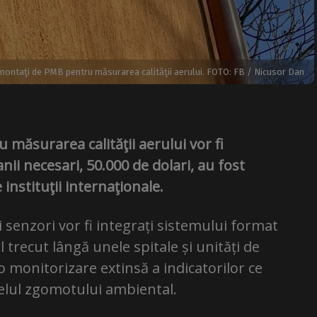
montaţi de PMB pentru măsurarea calităţii aerului. FOTO: FB / Nicusor Dan
măsurarea calităţii aerului vor fi
nii necesari, 50.000 de dolari, au fost
instituţii internaţionale.
senzori vor fi integrați sistemului format
l trecut lângă unele spitale și unități de
 monitorizare extinsă a indicatorilor ce
ivelul zgomotului ambiental.