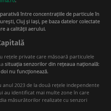
lima.ro
.
arativă între concentrațiile de particule în
ești, Cluj și Iași, pe baza datelor colectate
e a calității aerului.
Capitală
ru rețele private care măsoară particulele
sa
situația senzorilor din rețeaua națională:
 doi nu funcționează.
u anul 2023 de la două rețele independente
lui au identificat mai multe zone în care
dia măsurătorilor realizate cu senzori