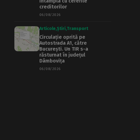
întâmpla cu cererile
creditorilor
06/08/2026
Articole
Știri
Transport
Circulație oprită pe
Autostrada A1, către
București. Un TIR s-a
răsturnat în județul
Dâmbovița
06/08/2026